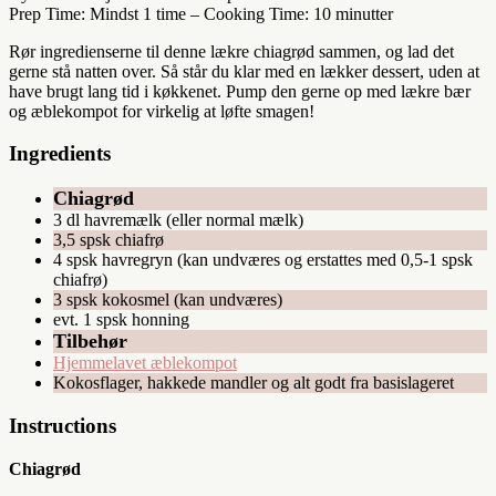
Prep Time: Mindst 1 time
–
Cooking Time: 10 minutter
Rør ingredienserne til denne lækre chiagrød sammen, og lad det
gerne stå natten over. Så står du klar med en lækker dessert, uden at
have brugt lang tid i køkkenet. Pump den gerne op med lækre bær
og æblekompot for virkelig at løfte smagen!
Ingredients
Chiagrød
3 dl havremælk (eller normal mælk)
3,5 spsk chiafrø
4 spsk havregryn (kan undværes og erstattes med 0,5-1 spsk
chiafrø)
3 spsk kokosmel (kan undværes)
evt. 1 spsk honning
Tilbehør
Hjemmelavet æblekompot
Kokosflager, hakkede mandler og alt godt fra basislageret
Instructions
Chiagrød