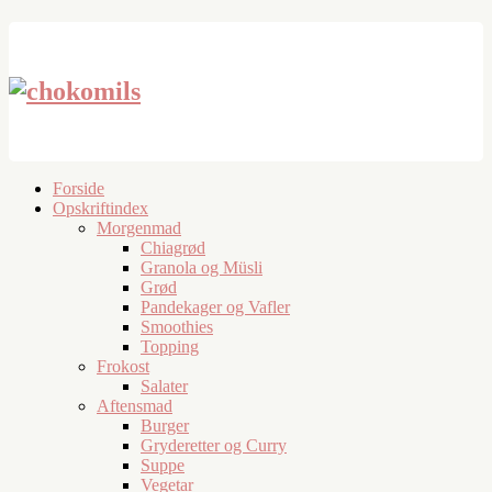
Forside
Opskriftindex
Morgenmad
Chiagrød
Granola og Müsli
Grød
Pandekager og Vafler
Smoothies
Topping
Frokost
Salater
Aftensmad
Burger
Gryderetter og Curry
Suppe
Vegetar