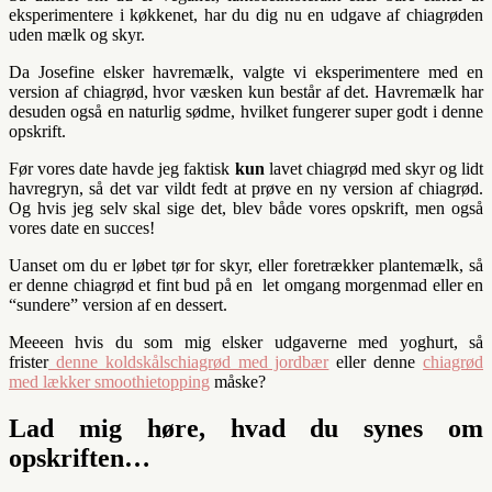
eksperimentere i køkkenet, har du dig nu en udgave af chiagrøden
uden mælk og skyr.
Da Josefine elsker havremælk, valgte vi eksperimentere med en
version af chiagrød, hvor væsken kun består af det. Havremælk har
desuden også en naturlig sødme, hvilket fungerer super godt i denne
opskrift.
Før vores date havde jeg faktisk
kun
lavet chiagrød med skyr og lidt
havregryn, så det var vildt fedt at prøve en ny version af chiagrød.
Og hvis jeg selv skal sige det, blev både vores opskrift, men også
vores date en succes!
Uanset om du er løbet tør for skyr, eller foretrækker plantemælk, så
er denne chiagrød et fint bud på en let omgang morgenmad eller en
“sundere” version af en dessert.
Meeeen hvis du som mig elsker udgaverne med yoghurt, så
frister
denne koldskålschiagrød med jordbær
eller denne
chiagrød
med lækker smoothietopping
måske?
Lad mig høre, hvad du synes om
opskriften…