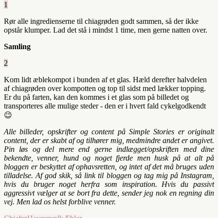
1
Rør alle ingredienserne til chiagrøden godt sammen, så der ikke
opstår klumper. Lad det stå i mindst 1 time, men gerne natten over.
Samling
2
Kom lidt æblekompot i bunden af et glas. Hæld derefter halvdelen
af chiagrøden over kompotten og top til sidst med lækker topping.
Er du på farten, kan den kommes i et glas som på billedet og
transporteres alle mulige steder - den er i hvert fald cykelgodkendt
😉
Alle billeder, opskrifter og content på Simple Stories er originalt
content, der er skabt af og tilhører mig, medmindre andet er angivet.
Pin løs og del mere end gerne indlægget/opskriften med dine
bekendte, venner, hund og noget fjerde men husk på at alt på
bloggen er beskyttet af ophavsretten, og intet af det må bruges uden
tilladelse. Af god skik, så link til bloggen og tag mig på Instagram,
hvis du bruger noget herfra som inspiration. Hvis du passivt
aggressivt vælger at se bort fra dette, sender jeg nok en regning din
vej. Men lad os helst forblive venner.