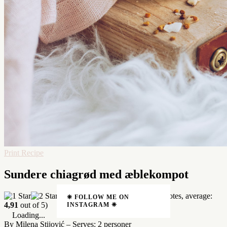
Print Recipe
Sundere chiagrød med æblekompot
(
11
votes, average:
❈ FOLLOW ME ON
4,91
out of 5)
INSTAGRAM ❈
Loading...
By Milena Stijović
–
Serves: 2 personer