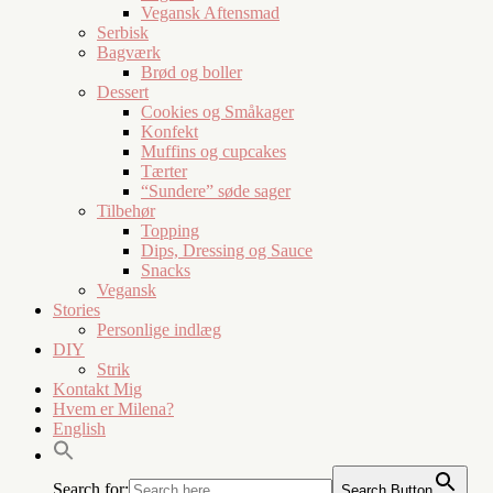
Vegansk Aftensmad
Serbisk
Bagværk
Brød og boller
Dessert
Cookies og Småkager
Konfekt
Muffins og cupcakes
Tærter
“Sundere” søde sager
Tilbehør
Topping
Dips, Dressing og Sauce
Snacks
Vegansk
Stories
Personlige indlæg
DIY
Strik
Kontakt Mig
Hvem er Milena?
English
Search for:
Search Button