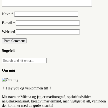
Navn
*
E-mail
*
Websted
Søgefelt
Om mig
✧ Hey you og velkommen til! ✧
Mit navn er Milena og jeg er madfotograf, opskriftudvikler,
neglelaksentusiast, kreativt mastermind, men vigtigst af alt, veninden
der kommer med de
gode
snacks!