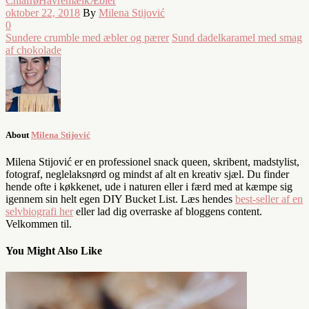
Chiafrø
Havremælk
Æbler
oktober 22, 2018
By
Milena Stijović
0
Sundere crumble med æbler og pærer
Sund dadelkaramel med smag
af chokolade
About
Milena Stijović
Milena Stijović er en professionel snack queen, skribent, madstylist,
fotograf, neglelaksnørd og mindst af alt en kreativ sjæl. Du finder
hende ofte i køkkenet, ude i naturen eller i færd med at kæmpe sig
igennem sin helt egen DIY Bucket List. Læs hendes
best-seller af en
selvbiografi her
eller lad dig overraske af bloggens content.
Velkommen til.
You Might Also Like