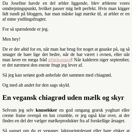
Da Josefine havde en del æbler liggende, blev æblerne vores
omdrejningspunkt, hvilket passer mig helt perfekt. Hvis man kigger
lidt rundt på bloggen, har man måske lagt mærke til, at æbler er en
af mine yndlingsfrugter.
For så spændende er jeg.
Men hey!
De er der altid for en, når man har brug for noget at gnaske på, og så
smager de bare lige det bedre, når de har været i ovnen, eller når
man laver en mega fråd
æblekompot
! Når kalderen siger september,
er det nærmest den eneste frugt jeg lever af.
Så jeg kan seriøst godt anbefale det sammen med chiagrød.
Og med alt andet for den sags skyld.
En vegansk chiagrød uden mælk og skyr
Selvom jeg selv
knuselsker
en god omgang græsk yoghurt eller
creme fraise ovenpå en lun crumble, er jeg også klar over, at der
findes en del der vælger mælkeprodukter fra af forskellige årsager.
Så uanset om du er veganer, laktoseintolerant eller bare elsker at