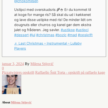
@chokomilsen
Ustipci med overskudsris 🌾🍚 Er du kommet til
at koge for mange ris? Så skal du ud i køkkenet
og lave disse ustipke med ris! De minder lidt om
dougnuts eller churros og kanel gør dem ekstra
julet og fråderen. Jeg savler.
#ustikpe
#ustipci
#dessert
#jul
#christmas
#bozic
#mad
#opskrift
♬ Last Christmas – Instrumental – Lullaby
Players
januar 3, 2024
By
Milena Stijović
0
Pizzatwisters opskrift
Raffaello Šnit Torta - opskrift på raffaelo kage
About
Milena Stijović