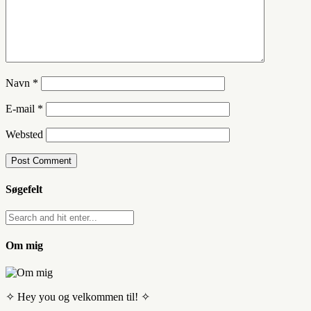
Navn
*
E-mail
*
Websted
Søgefelt
Om mig
✧ Hey you og velkommen til! ✧