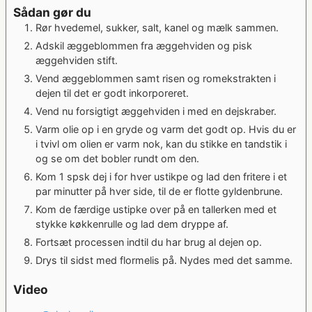
Sådan gør du
Rør hvedemel, sukker, salt, kanel og mælk sammen.
Adskil æggeblommen fra æggehviden og pisk
æggehviden stift.
Vend æggeblommen samt risen og romekstrakten i
dejen til det er godt inkorporeret.
Vend nu forsigtigt æggehviden i med en dejskraber.
Varm olie op i en gryde og varm det godt op. Hvis du er
i tvivl om olien er varm nok, kan du stikke en tandstik i
og se om det bobler rundt om den.
Kom 1 spsk dej i for hver ustikpe og lad den fritere i et
par minutter på hver side, til de er flotte gyldenbrune.
Kom de færdige ustipke over på en tallerken med et
stykke køkkenrulle og lad dem dryppe af.
Fortsæt processen indtil du har brug al dejen op.
Drys til sidst med flormelis på. Nydes med det samme.
Video