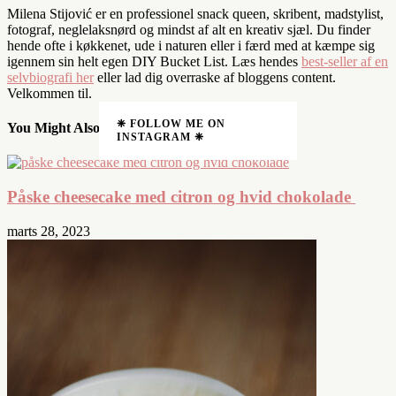
Milena Stijović er en professionel snack queen, skribent, madstylist,
fotograf, neglelaksnørd og mindst af alt en kreativ sjæl. Du finder
hende ofte i køkkenet, ude i naturen eller i færd med at kæmpe sig
igennem sin helt egen DIY Bucket List. Læs hendes
best-seller af en
selvbiografi her
eller lad dig overraske af bloggens content.
Velkommen til.
❈ FOLLOW ME ON
You Might Also Like
INSTAGRAM ❈
Påske cheesecake med citron og hvid chokolade
marts 28, 2023