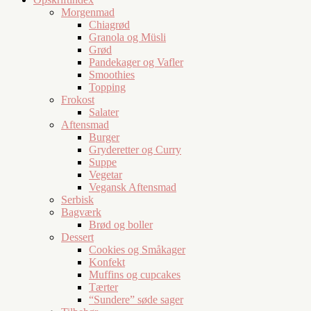
Morgenmad
Chiagrød
Granola og Müsli
Grød
Pandekager og Vafler
Smoothies
Topping
Frokost
Salater
Aftensmad
Burger
Gryderetter og Curry
Suppe
Vegetar
Vegansk Aftensmad
Serbisk
Bagværk
Brød og boller
Dessert
Cookies og Småkager
Konfekt
Muffins og cupcakes
Tærter
“Sundere” søde sager