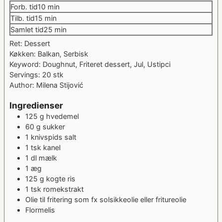
minutter
Forb. tid
10
min
minutter
Tilb. tid
15
min
minutter
Samlet tid
25
min
Ret:
Dessert
Køkken:
Balkan, Serbisk
Keyword:
Doughnut, Friteret dessert, Jul, Ustipci
Servings:
20
stk
Author:
Milena Stijović
Ingredienser
125
g
hvedemel
60
g
sukker
1
knivspids salt
1
tsk
kanel
1
dl
mælk
1
æg
125
g
kogte ris
1
tsk
romekstrakt
Olie til fritering
som fx solsikkeolie eller fritureolie
Flormelis