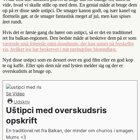
vide, hvad vi skulle stille op med dem. En genial måde at bruge dem
op på er disse søde ustipci. De smager kanon godt, og især kanel og
flormelis gør, at de smager fantastisk meget af jul, men kan spises
året rundt.
Hvis det er første gang du hører om ustipci, så er det en traditionel
ret fra balkan-regionen. Den bedste måde at beskrive dem på er som
værende små friterede mini-doughnuts, der kan spises på forskellig
vis, hvilket jeg har beskrevet i mit oprindelige blogindlæg.
Nyd disse ustipci som en dessert over en god film eller en god kop
te og kaffe. Eller spis dem når end lysten melder sig og der er
overskudsris at bruge op.
Se Video
Udskriv
Uštipci med overskudsris
opskrift
En traditionel ret fra Balkan, der minder om churros i smagen.
Mums <3