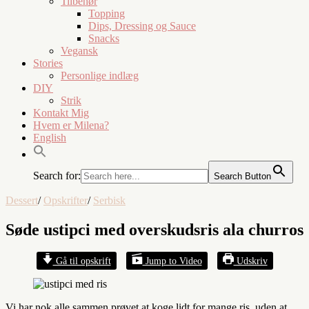
Tilbehør
Topping
Dips, Dressing og Sauce
Snacks
Vegansk
Stories
Personlige indlæg
DIY
Strik
Kontakt Mig
Hvem er Milena?
English
Search for:
Search Button
Dessert
/
Opskrifter
/
Serbisk
Søde ustipci med overskudsris ala churros
Gå til opskrift
Jump to Video
Udskriv
Vi har nok alle sammen prøvet at koge lidt for mange ris, uden at