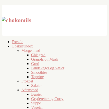
Forside
Opskriftindex
Morgenmad
Chiagrød
Granola og Müsli
Grød
Pandekager og Vafler
Smoothies
Topping
Frokost
Salater
Aftensmad
Burger
Gryderetter og Curry
Suppe
Vegetar