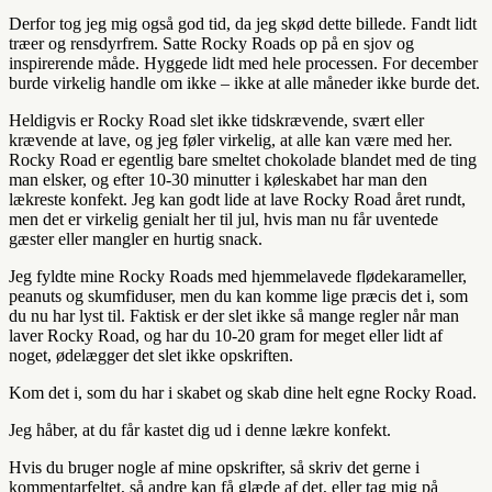
Derfor tog jeg mig også god tid, da jeg skød dette billede. Fandt lidt
træer og rensdyrfrem. Satte Rocky Roads op på en sjov og
inspirerende måde. Hyggede lidt med hele processen. For december
burde virkelig handle om ikke – ikke at alle måneder ikke burde det.
Heldigvis er Rocky Road slet ikke tidskrævende, svært eller
krævende at lave, og jeg føler virkelig, at alle kan være med her.
Rocky Road er egentlig bare smeltet chokolade blandet med de ting
man elsker, og efter 10-30 minutter i køleskabet har man den
lækreste konfekt. Jeg kan godt lide at lave Rocky Road året rundt,
men det er virkelig genialt her til jul, hvis man nu får uventede
gæster eller mangler en hurtig snack.
Jeg fyldte mine Rocky Roads med hjemmelavede flødekarameller,
peanuts og skumfiduser, men du kan komme lige præcis det i, som
du nu har lyst til. Faktisk er der slet ikke så mange regler når man
laver Rocky Road, og har du 10-20 gram for meget eller lidt af
noget, ødelægger det slet ikke opskriften.
Kom det i, som du har i skabet og skab dine helt egne Rocky Road.
Jeg håber, at du får kastet dig ud i denne lækre konfekt.
Hvis du bruger nogle af mine opskrifter, så skriv det gerne i
kommentarfeltet, så andre kan få glæde af det, eller tag mig på