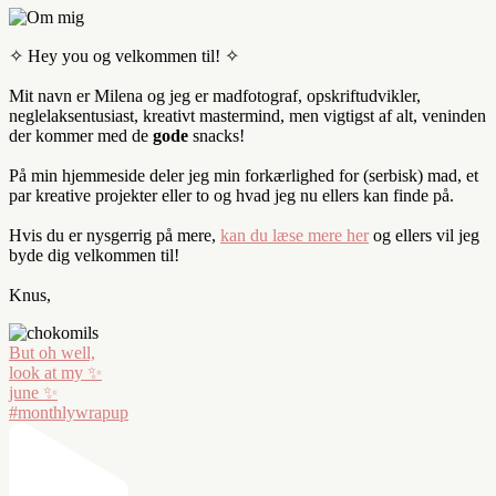
✧ Hey you og velkommen til! ✧
Mit navn er Milena og jeg er madfotograf, opskriftudvikler,
neglelaksentusiast, kreativt mastermind, men vigtigst af alt, veninden
der kommer med de
gode
snacks!
På min hjemmeside deler jeg min forkærlighed for (serbisk) mad, et
par kreative projekter eller to og hvad jeg nu ellers kan finde på.
Hvis du er nysgerrig på mere,
kan du læse mere her
og ellers vil jeg
byde dig velkommen til!
Knus,
But oh well,
look at my ✨
june ✨
#monthlywrapup