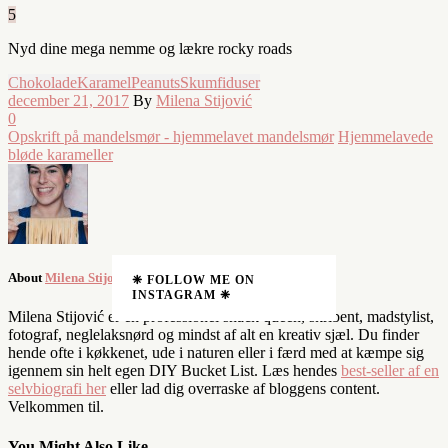
5
Nyd dine mega nemme og lækre rocky roads
Chokolade
Karamel
Peanuts
Skumfiduser
december 21, 2017
By
Milena Stijović
0
Opskrift på mandelsmør - hjemmelavet mandelsmør
Hjemmelavede
bløde karameller
About
Milena Stijović
❈ FOLLOW ME ON
INSTAGRAM ❈
Milena Stijović er en professionel snack queen, skribent, madstylist,
fotograf, neglelaksnørd og mindst af alt en kreativ sjæl. Du finder
hende ofte i køkkenet, ude i naturen eller i færd med at kæmpe sig
igennem sin helt egen DIY Bucket List. Læs hendes
best-seller af en
selvbiografi her
eller lad dig overraske af bloggens content.
Velkommen til.
You Might Also Like