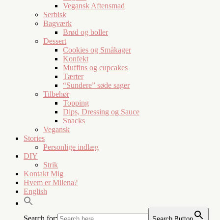
Vegansk Aftensmad
Serbisk
Bagværk
Brød og boller
Dessert
Cookies og Småkager
Konfekt
Muffins og cupcakes
Tærter
“Sundere” søde sager
Tilbehør
Topping
Dips, Dressing og Sauce
Snacks
Vegansk
Stories
Personlige indlæg
DIY
Strik
Kontakt Mig
Hvem er Milena?
English
Search for:
Search Button