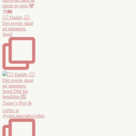
❤️‍🔥 Daddy ❤️‍🔥
Det nyeste skud
på stammen.
Send
Today’s Plot ☕️
coffee at
@olea.specialtycoffee