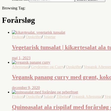
Browsing Tag:
Forårsløg
Frokost
/
Opskrifter
/
Vegetar
Vegetarisk tunsalat | kikærtesalat ala t
maj 1, 2023
Aftensmad
/
Gryderetter og Curry
/
Opskrifter
/
Vegansk Aftens
Vegansk panang curry med grønt, kok
december 9, 2020
Frokost
/
Opskrifter
/
Salater
/
Tilbehør
/
Vegansk Aftensmad
/
Veg
Quinoasalat ala rispilaf med forårsløg