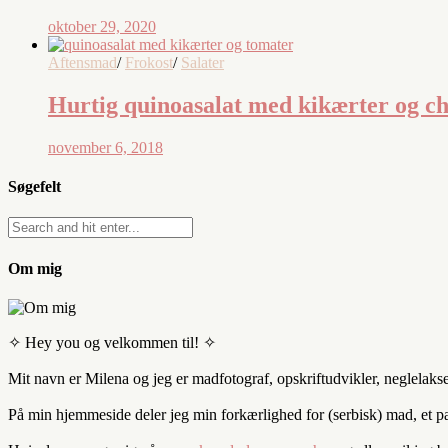
oktober 29, 2020
Aftensmad
/
Frokost
/
Salater
Hurtig quinoasalat med kikærter og c
november 6, 2018
Søgefelt
Om mig
✧ Hey you og velkommen til! ✧
Mit navn er Milena og jeg er madfotograf, opskriftudvikler, neglelaks
På min hjemmeside deler jeg min forkærlighed for (serbisk) mad, et par 