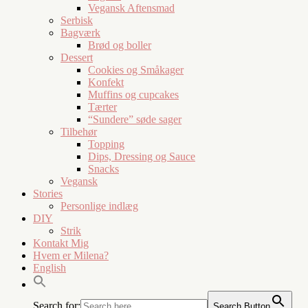
Vegansk Aftensmad
Serbisk
Bagværk
Brød og boller
Dessert
Cookies og Småkager
Konfekt
Muffins og cupcakes
Tærter
“Sundere” søde sager
Tilbehør
Topping
Dips, Dressing og Sauce
Snacks
Vegansk
Stories
Personlige indlæg
DIY
Strik
Kontakt Mig
Hvem er Milena?
English
Search for:
Search Button