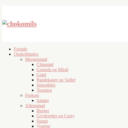
Forside
Opskriftindex
Morgenmad
Chiagrød
Granola og Müsli
Grød
Pandekager og Vafler
Smoothies
Topping
Frokost
Salater
Aftensmad
Burger
Gryderetter og Curry
Suppe
Vegetar