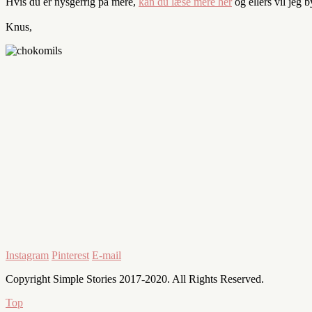
Hvis du er nysgerrig på mere,
kan du læse mere her
og ellers vil jeg 
Knus,
Instagram
Pinterest
E-mail
Copyright Simple Stories 2017-2020. All Rights Reserved.
Top