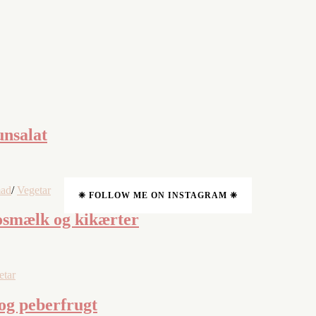
unsalat
mad
/
Vegetar
❈ FOLLOW ME ON INSTAGRAM ❈
osmælk og kikærter
etar
 og peberfrugt