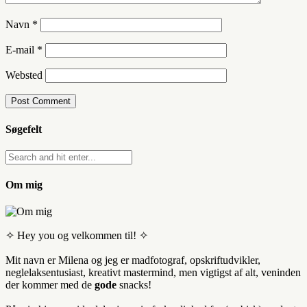
Navn
*
E-mail
*
Websted
Søgefelt
Om mig
✧ Hey you og velkommen til! ✧
Mit navn er Milena og jeg er madfotograf, opskriftudvikler,
neglelaksentusiast, kreativt mastermind, men vigtigst af alt, veninden
der kommer med de
gode
snacks!