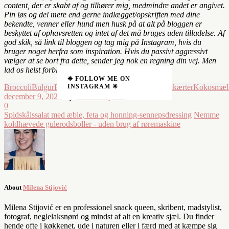
content, der er skabt af og tilhører mig, medmindre andet er angivet.
Pin løs og del mere end gerne indlægget/opskriften med dine
bekendte, venner eller hund men husk på at alt på bloggen er
beskyttet af ophavsretten og intet af det må bruges uden tilladelse. Af
god skik, så link til bloggen og tag mig på Instagram, hvis du
bruger noget herfra som inspiration. Hvis du passivt aggressivt
vælger at se bort fra dette, sender jeg nok en regning din vej. Men
lad os helst forblive venner.
❈ FOLLOW ME ON
INSTAGRAM ❈
Broccoli
Bulgur
Edamamebønner
Forårsløg
Ingefær
Kikærter
Kokosmæl
december 9, 2020
By
Milena Stijović
0
Spidskålssalat med æble, feta og honning-sennepsdressing
Nemme
koldhævede gulerodsboller - uden brug af røremaskine
About
Milena Stijović
Milena Stijović er en professionel snack queen, skribent, madstylist,
fotograf, neglelaksnørd og mindst af alt en kreativ sjæl. Du finder
hende ofte i køkkenet, ude i naturen eller i færd med at kæmpe sig