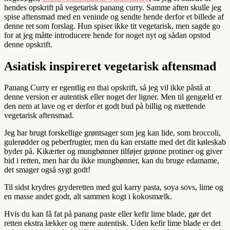
hendes opskrift på vegetarisk panang curry. Samme aften skulle jeg
spise aftensmad med en veninde og sendte hende derfor et billede af
denne ret som forslag. Hun spiser ikke tit vegetarisk, men sagde go
for at jeg måtte introducere hende for noget nyt og sådan opstod
denne opskrift.
Asiatisk inspireret vegetarisk aftensmad
Panang Curry er egentlig en thai opskrift, så jeg vil ikke påstå at
denne version er autentisk eller noget der ligner. Men til gengæld er
den nem at lave og er derfor et godt bud på billig og mættende
vegetarisk aftensmad.
Jeg har brugt forskellige grøntsager som jeg kan lide, som broccoli,
gulerødder og peberfrugter, men du kan erstatte med det dit køleskab
byder på. Kikærter og mungbønner tilføjer grønne protiner og giver
bid i retten, men har du ikke mungbønner, kan du bruge edamame,
det smager også sygt godt!
Til sidst krydres gryderetten med gul karry pasta, soya sovs, lime og
en masse andet godt, alt sammen kogt i kokosmælk.
Hvis du kan få fat på panang paste eller kefir lime blade, gør det
retten ekstra lækker og mere autentisk. Uden kefir lime blade er det