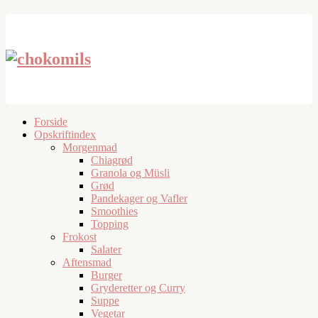
Forside
Opskriftindex
Morgenmad
Chiagrød
Granola og Müsli
Grød
Pandekager og Vafler
Smoothies
Topping
Frokost
Salater
Aftensmad
Burger
Gryderetter og Curry
Suppe
Vegetar