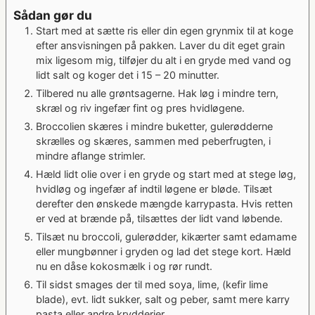
Sådan gør du
Start med at sætte ris eller din egen grynmix til at koge
efter ansvisningen på pakken. Laver du dit eget grain
mix ligesom mig, tilføjer du alt i en gryde med vand og
lidt salt og koger det i 15 – 20 minutter.
Tilbered nu alle grøntsagerne. Hak løg i mindre tern,
skræl og riv ingefær fint og pres hvidløgene.
Broccolien skæres i mindre buketter, gulerødderne
skrælles og skæres, sammen med peberfrugten, i
mindre aflange strimler.
Hæld lidt olie over i en gryde og start med at stege løg,
hvidløg og ingefær af indtil løgene er bløde. Tilsæt
derefter den ønskede mængde karrypasta. Hvis retten
er ved at brænde på, tilsættes der lidt vand løbende.
Tilsæt nu broccoli, gulerødder, kikærter samt edamame
eller mungbønner i gryden og lad det stege kort. Hæld
nu en dåse kokosmælk i og rør rundt.
Til sidst smages der til med soya, lime, (kefir lime
blade), evt. lidt sukker, salt og peber, samt mere karry
pasta eller andre krydderier.