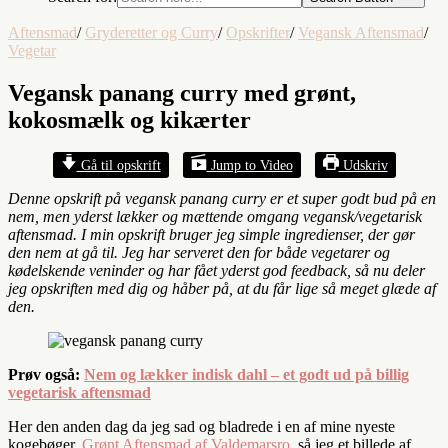
Aftensmad
/
Gryderetter og Curry
/
Opskrifter
/
Vegansk Aftensmad
/
Vegetar
Vegansk panang curry med grønt,
kokosmælk og kikærter
Gå til opskrift
Jump to Video
Udskriv
Denne opskrift på vegansk panang curry er et super godt bud på en
nem, men yderst lækker og mættende omgang vegansk/vegetarisk
aftensmad. I min opskrift bruger jeg simple ingredienser, der gør
den nem at gå til. Jeg har serveret den for både vegetarer og
kødelskende veninder og har fået yderst god feedback, så nu deler
jeg opskriften med dig og håber på, at du får lige så meget glæde af
den.
Prøv også:
Nem og lækker indisk dahl – et godt ud på billig
vegetarisk aftensmad
Her den anden dag da jeg sad og bladrede i en af mine nyeste
kogebøger,
Grønt Aftensmad af Valdemarsro
, så jeg et billede af