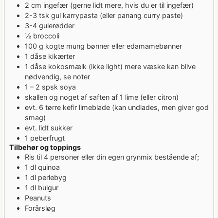
2
cm
ingefær
(gerne lidt mere, hvis du er til ingefær)
2-3
tsk
gul karrypasta
(eller panang curry paste)
3-4
gulerødder
½
broccoli
100
g
kogte mung bønner eller edamamebønner
1
dåse kikærter
1
dåse kokosmælk (ikke light)
mere væske kan blive
nødvendig, se noter
1 – 2
spsk
soya
skallen og noget af saften af 1 lime
(eller citron)
evt. 6 tørre kefir limeblade
(kan undlades, men giver god
smag)
evt. lidt sukker
1
peberfrugt
Tilbehør og toppings
Ris til 4 personer eller din egen grynmix bestående af;
1
dl
quinoa
1
dl
perlebyg
1
dl
bulgur
Peanuts
Forårsløg