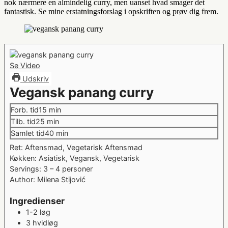
nok nærmere en almindelig curry, men uanset hvad smager det
fantastisk. Se mine erstatningsforslag i opskriften og prøv dig frem.
Se Video
Udskriv
Vegansk panang curry
minutter
Forb. tid
15
min
minutter
Tilb. tid
25
min
minutter
Samlet tid
40
min
Ret:
Aftensmad, Vegetarisk Aftensmad
Køkken:
Asiatisk, Vegansk, Vegetarisk
Servings:
3
– 4 personer
Author:
Milena Stijović
Ingredienser
1-2
løg
3
hvidløg