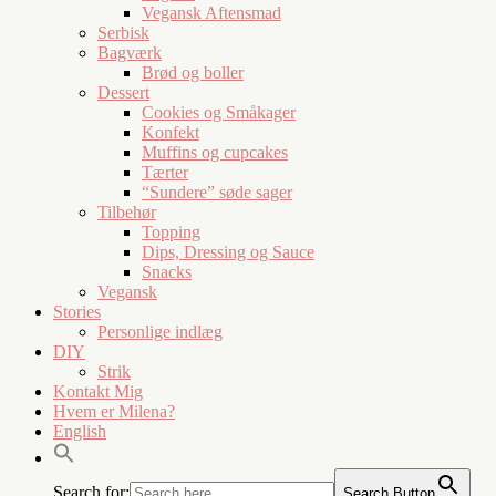
Vegansk Aftensmad
Serbisk
Bagværk
Brød og boller
Dessert
Cookies og Småkager
Konfekt
Muffins og cupcakes
Tærter
“Sundere” søde sager
Tilbehør
Topping
Dips, Dressing og Sauce
Snacks
Vegansk
Stories
Personlige indlæg
DIY
Strik
Kontakt Mig
Hvem er Milena?
English
Search for:
Search Button