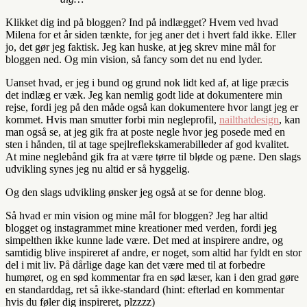
Klikket dig ind på bloggen? Ind på indlægget? Hvem ved hvad
Milena for et år siden tænkte, for jeg aner det i hvert fald ikke. Eller
jo, det gør jeg faktisk. Jeg kan huske, at jeg skrev mine mål for
bloggen ned. Og min vision, så fancy som det nu end lyder.
Uanset hvad, er jeg i bund og grund nok lidt ked af, at lige præcis
det indlæg er væk. Jeg kan nemlig godt lide at dokumentere min
rejse, fordi jeg på den måde også kan dokumentere hvor langt jeg er
kommet. Hvis man smutter forbi min negleprofil,
nailthatdesign
, kan
man også se, at jeg gik fra at poste negle hvor jeg posede med en
sten i hånden, til at tage spejlreflekskamerabilleder af god kvalitet.
At mine neglebånd gik fra at være tørre til bløde og pæne. Den slags
udvikling synes jeg nu altid er så hyggelig.
Og den slags udvikling ønsker jeg også at se for denne blog.
Så hvad er min vision og mine mål for bloggen? Jeg har altid
blogget og instagrammet mine kreationer med verden, fordi jeg
simpelthen ikke kunne lade være. Det med at inspirere andre, og
samtidig blive inspireret af andre, er noget, som altid har fyldt en stor
del i mit liv. På dårlige dage kan det være med til at forbedre
humøret, og en sød kommentar fra en sød læser, kan i den grad gøre
en standarddag, ret så ikke-standard (hint: efterlad en kommentar
hvis du føler dig inspireret, plzzzz)