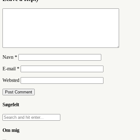
Navn
*
E-mail
*
Websted
Søgefelt
Om mig