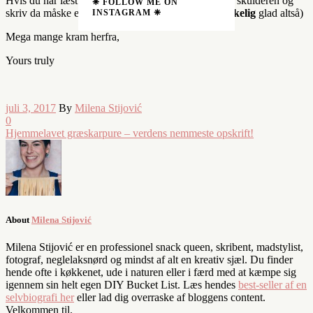
Hvis du har læst hele molevitten, så klap dig selv på skulderen og
❈ FOLLOW ME ON
skriv da måske en kommentar eller to (jeg bliver
virkelig
glad altså)
INSTAGRAM ❈
Mega mange kram herfra,
Yours truly
juli 3, 2017
By
Milena Stijović
0
Hjemmelavet græskarpure – verdens nemmeste opskrift!
About
Milena Stijović
Milena Stijović er en professionel snack queen, skribent, madstylist,
fotograf, neglelaksnørd og mindst af alt en kreativ sjæl. Du finder
hende ofte i køkkenet, ude i naturen eller i færd med at kæmpe sig
igennem sin helt egen DIY Bucket List. Læs hendes
best-seller af en
selvbiografi her
eller lad dig overraske af bloggens content.
Velkommen til.