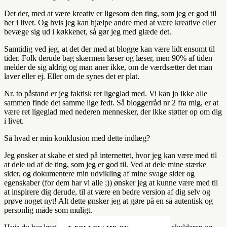
Det der, med at være kreativ er ligesom den ting, som jeg er god til
her i livet. Og hvis jeg kan hjælpe andre med at være kreative eller
bevæge sig ud i køkkenet, så gør jeg med glæde det.
Samtidig ved jeg, at det der med at blogge kan være lidt ensomt til
tider. Folk derude bag skærmen læser og læser, men 90% af tiden
melder de sig aldrig og man aner ikke, om de værdsætter det man
laver eller ej. Eller om de synes det er plat.
Nr. to påstand er jeg faktisk ret ligeglad med. Vi kan jo ikke alle
sammen finde det samme lige fedt. Så bloggerråd nr 2 fra mig, er at
være ret ligeglad med nederen mennesker, der ikke støtter op om dig
i livet.
Så hvad er min konklusion med dette indlæg?
Jeg ønsker at skabe et sted på internettet, hvor jeg kan være med til
at dele ud af de ting, som jeg er god til. Ved at dele mine stærke
sider, og dokumentere min udvikling af mine svage sider og
egenskaber (for dem har vi alle ;)) ønsker jeg at kunne være med til
at inspirere dig derude, til at være en bedre version af dig selv og
prøve noget nyt! Alt dette ønsker jeg at gøre på en så autentisk og
personlig måde som muligt.