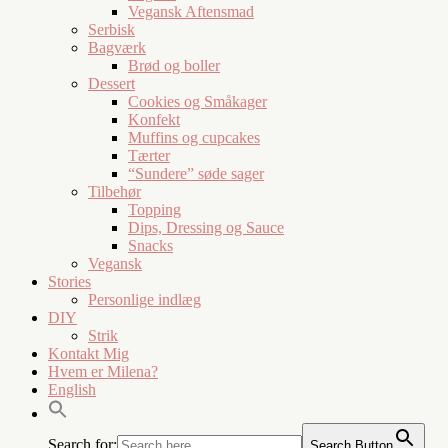
Vegansk Aftensmad
Serbisk
Bagværk
Brød og boller
Dessert
Cookies og Småkager
Konfekt
Muffins og cupcakes
Tærter
“Sundere” søde sager
Tilbehør
Topping
Dips, Dressing og Sauce
Snacks
Vegansk
Stories
Personlige indlæg
DIY
Strik
Kontakt Mig
Hvem er Milena?
English
Search for:
Search Button