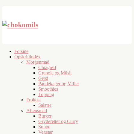
Forside
Opskriftindex
Morgenmad
Chiagrød
Granola og Müsli
Grød
Pandekager og Vafler
Smoothies
Topping
Frokost
Salater
Aftensmad
Burger
Gryderetter og Curry
Suppe
Vegetar