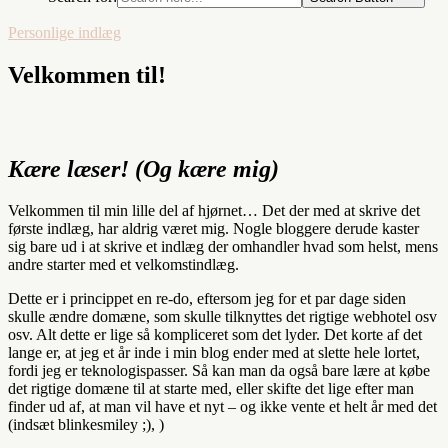
Personlige indlæg
Velkommen til!
Kære læser! (Og kære mig)
Velkommen til min lille del af hjørnet… Det der med at skrive det
første indlæg, har aldrig været mig. Nogle bloggere derude kaster
sig bare ud i at skrive et indlæg der omhandler hvad som helst, mens
andre starter med et velkomstindlæg.
Dette er i princippet en re-do, eftersom jeg for et par dage siden
skulle ændre domæne, som skulle tilknyttes det rigtige webhotel osv
osv. Alt dette er lige så kompliceret som det lyder. Det korte af det
lange er, at jeg et år inde i min blog ender med at slette hele lortet,
fordi jeg er teknologispasser. Så kan man da også bare lære at købe
det rigtige domæne til at starte med, eller skifte det lige efter man
finder ud af, at man vil have et nyt – og ikke vente et helt år med det
(indsæt blinkesmiley ;), )