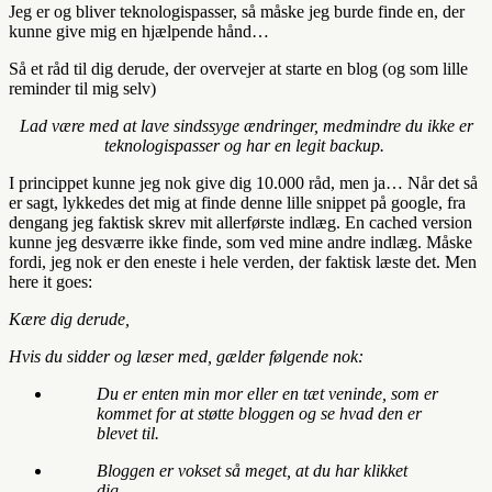
Jeg er og bliver teknologispasser, så måske jeg burde finde en, der
kunne give mig en hjælpende hånd…
Så et råd til dig derude, der overvejer at starte en blog (og som lille
reminder til mig selv)
Lad være med at lave sindssyge ændringer, medmindre du ikke er
teknologispasser og har en legit backup.
I princippet kunne jeg nok give dig 10.000 råd, men ja… Når det så
er sagt, lykkedes det mig at finde denne lille snippet på google, fra
dengang jeg faktisk skrev mit allerførste indlæg. En cached version
kunne jeg desværre ikke finde, som ved mine andre indlæg. Måske
fordi, jeg nok er den eneste i hele verden, der faktisk læste det. Men
here it goes:
Kære dig derude,
Hvis du sidder og læser med, gælder følgende nok:
Du er enten min mor eller en tæt veninde, som er
kommet for at støtte bloggen og se hvad den er
blevet til.
Bloggen er vokset så meget, at du har klikket
dig…