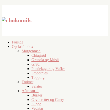
Forside
Opskriftindex
Morgenmad
Chiagrød
Granola og Müsli
Grød
Pandekager og Vafler
Smoothies
Topping
Frokost
Salater
Aftensmad
Burger
Gryderetter og Curry
Suppe
Vegetar