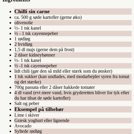
Chilli sin carne
ca. 500 g søde kartofler (gerne øko)
olivenolie
½- 1 tsk kanel
½ - 1 tsk cayennepeber
1 rødløg
2 hvidløg
1,5 dl majs (gerne dem på frost)
2 dåser kidneybønner
½- 1 tsk kanel
½ -1 tsk cayennepeber
lidt chili (gør den så mild eller stærk som du ønsker)
1 tsk sukker (kan undlades, med modarbejder syren fra tomat
og det stærke)
700g passata eller 2 dåser hakkede tomater
4 dl vand (evt mere vand, hvis gryderetten bliver for tyk efter
du har tilsat de søde kartofler)
Salt og peber
Eksempel på tilbehør
Lime i skiver
Græsk yoghurt eller lignende
Avocado
Syltede rødløg