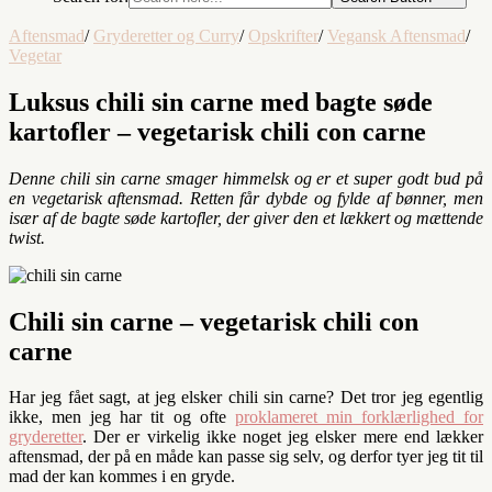
Aftensmad
/
Gryderetter og Curry
/
Opskrifter
/
Vegansk Aftensmad
/
Vegetar
Luksus chili sin carne med bagte søde
kartofler – vegetarisk chili con carne
Denne chili sin carne smager himmelsk og er et super godt bud på
en vegetarisk aftensmad. Retten får dybde og fylde af bønner, men
især af de bagte søde kartofler, der giver den et lækkert og mættende
twist.
Chili sin carne – vegetarisk chili con
carne
Har jeg fået sagt, at jeg elsker chili sin carne? Det tror jeg egentlig
ikke, men jeg har tit og ofte
proklameret min forklærlighed for
gryderetter
. Der er virkelig ikke noget jeg elsker mere end lækker
aftensmad, der på en måde kan passe sig selv, og derfor tyer jeg tit til
mad der kan kommes i en gryde.