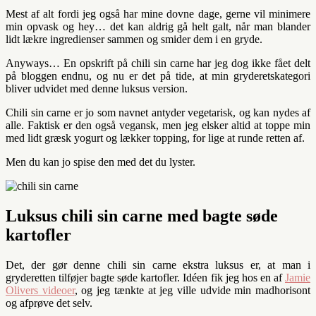
Mest af alt fordi jeg også har mine dovne dage, gerne vil minimere
min opvask og hey… det kan aldrig gå helt galt, når man blander
lidt lækre ingredienser sammen og smider dem i en gryde.
Anyways… En opskrift på chili sin carne har jeg dog ikke fået delt
på bloggen endnu, og nu er det på tide, at min gryderetskategori
bliver udvidet med denne luksus version.
Chili sin carne er jo som navnet antyder vegetarisk, og kan nydes af
alle. Faktisk er den også vegansk, men jeg elsker altid at toppe min
med lidt græsk yogurt og lækker topping, for lige at runde retten af.
Men du kan jo spise den med det du lyster.
Luksus chili sin carne med bagte søde
kartofler
Det, der gør denne chili sin carne ekstra luksus er, at man i
gryderetten tilføjer bagte søde kartofler. Idéen fik jeg hos en af
Jamie
Olivers videoer
, og jeg tænkte at jeg ville udvide min madhorisont
og afprøve det selv.