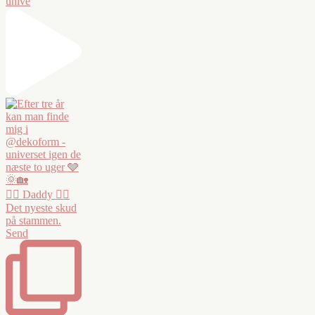
unive
❤️‍🔥 Daddy ❤️‍🔥
Det nyeste skud
på stammen.
Send