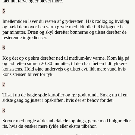
fået lidt farve og er blevet møre.
5
Imellemtiden laver du resten af gryderetten. Hak rødløg og hvidløg
og hæld dem over i en varm gryde med lidt olie i. Rist løgene i et
par minutter. Dræn og skyl derefter bønnerne og tilsæt derefter de
resterende ingredienser.
6
Kog det op og skru derefter ned til medium-lav varme. Kom låg på
og lad retten simre i 20-30 minutter, til den har fået en lidt tykkere
konsistens. Hold øjne undervejs og tilsæt evt. lidt mere vand hvis
konsistensen bliver for tyk.
7
Tilsæt nu de bagte søde kartofler og rør godt rundt. Smag nu til en
sidste gang og juster i opskriften, hvis der er behov for det.
8
Server med nogle af de anbefalede toppings, gerne med bulgur eller
ris, hvis du ønsker mere fylde eller ekstra tilbehør.