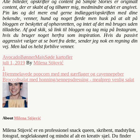
Alle billeder, opskrifter og content på Simple Stories er originalt
content, der er skabt af og tilhører mig, medmindre andet er angivet.
Pin løs og del mere end gerne indlægget/opskriften med dine
bekendte, venner, hund og noget fjerde men husk på at alt på
bloggen er beskyttet af ophavsretten, og intet af det må bruges uden
tilladelse. Af god skik, så link til bloggen og tag mig på Instagram,
hvis du bruger noget herfra som inspiration. Hvis du passivt
aggressivt vælger at se bort fra dette, sender jeg nok en regning din
vej. Men lad os helst forblive venner.
Avocado
Bønner
Majs
Søde kartofler
juli 1, 2019
By
Milena Stijović
1
Hjemmelavede popcorn med med gærflager og cayennepeber
Broccolisalat med honning/sennepsdressing - mealprep venlig salat
About
Milena Stijović
Milena Stijović er en professionel snack queen, skribent, madstylist,
fotograf, neglelaksnørd og mindst af alt en kreativ sjæl. Du finder