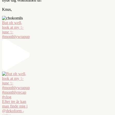
byde dig velkommen til!
Knus,
But oh well,
look at my ✨
june ✨
#monthlywrapup
Efter tre år kan
man finde mig i
@dekoform -