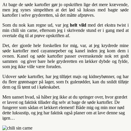
At bage de søde kartofler gør jo opskriften lige det mere krævende,
men jeg synes simpelthen at det lød så luksus med bagte søde
kartofler i selve gryderetten, så det måtte afprøves.
Som du nok kan regne ud, var jeg
helt vild
med det ekstra twist i
min chili sin carne, eftersom jeg i skrivende stund er i gang med at
overtale dig til at prøve opskriften af.
Det, der gjorde hele forskellen for mig, var, at jeg krydrede mine
søde kartofler med cayannepeber og kanel inden jeg kom dem i
ovnen. Kanel og søde kartofler passer overraskende nok ret godt
sammen og giver bare hele gryderetten en lækker dybde og fylde,
som jeg ikke ville være foruden.
Udover søde kartofler, har jeg tilføjet majs og kidneybønner, og har
du flere grøntsager på lager, som fx gulerødder, kan du snildt tilføje
dem og få tømt ud i køleskabet.
Men uanset hvad, så håber jeg ikke at du springer over, hvor grædet
er lavest og faktisk tillader dig selv at bage de søde kartofler. De
fungerer som sådan et lækkert element! Både mig og min mor nød
dette luksustip, og jeg har faktisk også planer om at lave denne sag
igen…