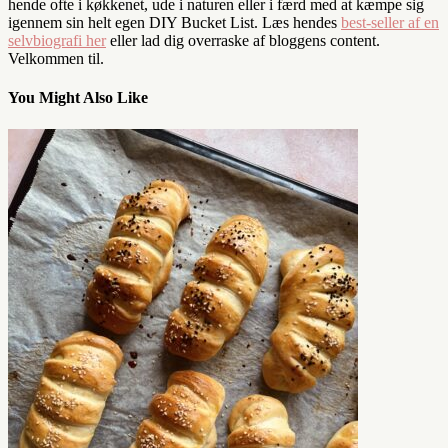
hende ofte i køkkenet, ude i naturen eller i færd med at kæmpe sig
igennem sin helt egen DIY Bucket List. Læs hendes
best-seller af en
selvbiografi her
eller lad dig overraske af bloggens content.
Velkommen til.
You Might Also Like