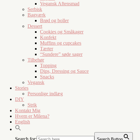
Vegansk Aftensmad
Serbisk
Bagværk
Brød og boller
Dessert
Cookies og Småkager
Konfekt
Muffins og cupcakes
Tærter
“Sundere” søde sager
Tilbehør
Topping
Dips, Dressing og Sauce
Snacks
Vegansk
Stories
Personlige indlæg
DIY
Strik
Kontakt Mig
Hvem er Milena?
English
Search for:
Search Button