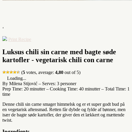
‘
Print Recipe
Luksus chili sin carne med bagte søde
kartofler - vegetarisk chili con carne
(
5
votes, average:
4,80
out of 5)
Loading...
By Milena Stijović
–
Serves: 3 personer
Prep Time: 20 minutter
–
Cooking Time: 40 minutter
–
Total Time: 1
time
Denne chili sin carne smager himmelsk og er et super godt bud på
en vegetarisk aftensmad. Retten får dybde og fylde af bønner, men
især de bagte søde kartofler, der giver den et lækkert og mættende
twist.
Ingredients