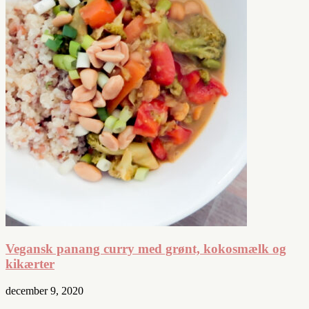
Vegansk panang curry med grønt, kokosmælk og
kikærter
december 9, 2020