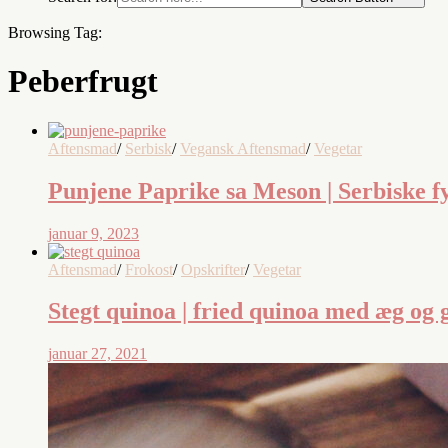
Browsing Tag:
Peberfrugt
Aftensmad
/
Serbisk
/
Vegansk Aftensmad
/
Vegetar
Punjene Paprike sa Meson | Serbiske f
januar 9, 2023
Aftensmad
/
Frokost
/
Opskrifter
/
Vegetar
Stegt quinoa | fried quinoa med æg og 
januar 27, 2021