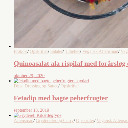
Frokost
/
Opskrifter
/
Salater
/
Tilbehør
/
Vegansk Aftensmad
/
Veg
Quinoasalat ala rispilaf med forårsløg
oktober 29, 2020
Dips, Dressing og Sauce
/
Opskrifter
Fetadip med bagte peberfrugter
september 18, 2019
Aftensmad
/
Gryderetter og Curry
/
Opskrifter
/
Vegansk Aftens