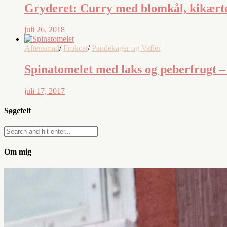
Gryderet: Curry med blomkål, kikærte
juli 26, 2018
Aftensmad
/
Frokost
/
Pandekager og Vafler
Spinatomelet med laks og peberfrugt
juli 17, 2017
Søgefelt
Om mig