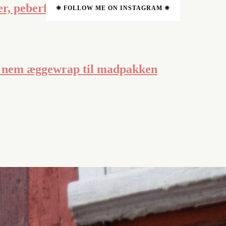
r, peberfrugt og bulgur
❈ FOLLOW ME ON INSTAGRAM ❈
 – nem æggewrap til madpakken