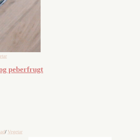
etar
 og peberfrugt
mad
/
Vegetar