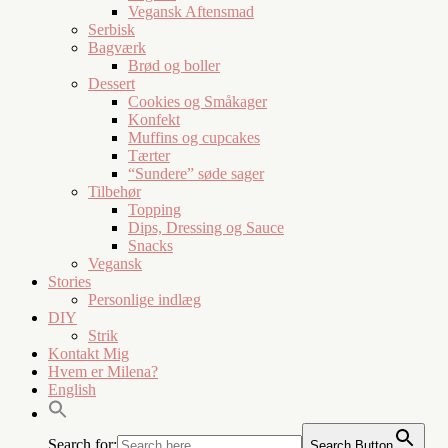
Vegansk Aftensmad
Serbisk
Bagværk
Brød og boller
Dessert
Cookies og Småkager
Konfekt
Muffins og cupcakes
Tærter
“Sundere” søde sager
Tilbehør
Topping
Dips, Dressing og Sauce
Snacks
Vegansk
Stories
Personlige indlæg
DIY
Strik
Kontakt Mig
Hvem er Milena?
English
Search for:
Search Button