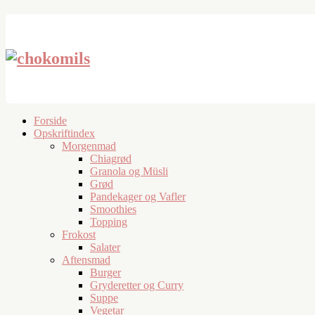
Forside
Opskriftindex
Morgenmad
Chiagrød
Granola og Müsli
Grød
Pandekager og Vafler
Smoothies
Topping
Frokost
Salater
Aftensmad
Burger
Gryderetter og Curry
Suppe
Vegetar