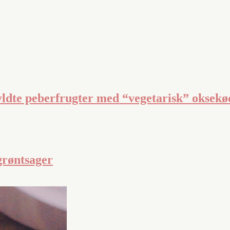
yldte peberfrugter med “vegetarisk” oksekø
grøntsager