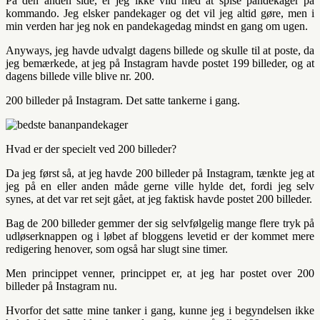
På den anden side, er jeg ikke vild med at spise pandekager på
kommando. Jeg elsker pandekager og det vil jeg altid gøre, men i
min verden har jeg nok en pandekagedag mindst en gang om ugen.
Anyways, jeg havde udvalgt dagens billede og skulle til at poste, da
jeg bemærkede, at jeg på Instagram havde postet 199 billeder, og at
dagens billede ville blive nr. 200.
200 billeder på Instagram. Det satte tankerne i gang.
Hvad er der specielt ved 200 billeder?
Da jeg først så, at jeg havde 200 billeder på Instagram, tænkte jeg at
jeg på en eller anden måde gerne ville hylde det, fordi jeg selv
synes, at det var ret sejt gået, at jeg faktisk havde postet 200 billeder.
Bag de 200 billeder gemmer der sig selvfølgelig mange flere tryk på
udløserknappen og i løbet af bloggens levetid er der kommet mere
redigering henover, som også har slugt sine timer.
Men princippet venner, princippet er, at jeg har postet over 200
billeder på Instagram nu.
Hvorfor det satte mine tanker i gang, kunne jeg i begyndelsen ikke