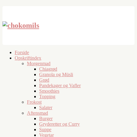
Forside
Opskriftindex
Morgenmad
Chiagrød
Granola og Müsli
Grød
Pandekager og Vafler
Smoothies
Topping
Frokost
Salater
Aftensmad
Burger
Gryderetter og Curry
Suppe
Vegetar