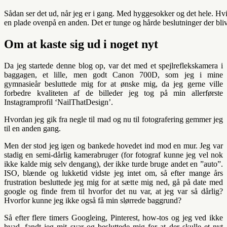
Sådan ser det ud, når jeg er i gang. Med hyggesokker og det hele. Hvis
en plade ovenpå en anden. Det er tunge og hårde beslutninger der bli
Om at kaste sig ud i noget nyt
Da jeg startede denne blog op, var det med et spejlreflekskamera i
baggagen, et lille, men godt Canon 700D, som jeg i mine
gymnasieår besluttede mig for at ønske mig, da jeg gerne ville
forbedre kvaliteten af de billeder jeg tog på min allerførste
Instagramprofil ‘NailThatDesign’.
Hvordan jeg gik fra negle til mad og nu til fotografering gemmer jeg
til en anden gang.
Men der stod jeg igen og bankede hovedet ind mod en mur. Jeg var
stadig en semi-dårlig kamerabruger (for fotograf kunne jeg vel nok
ikke kalde mig selv dengang), der ikke turde bruge andet en ”auto”.
ISO, blænde og lukketid vidste jeg intet om, så efter mange års
frustration besluttede jeg mig for at sætte mig ned, gå på date med
google og finde frem til hvorfor det nu var, at jeg var så dårlig?
Hvorfor kunne jeg ikke også få min slørrede baggrund?
Så efter flere timers Googleing, Pinterest, how-tos og jeg ved ikke
hvad, fandt jeg mit svar og besluttede mig for at der skulle et nyt