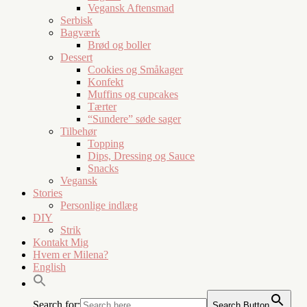
Vegansk Aftensmad
Serbisk
Bagværk
Brød og boller
Dessert
Cookies og Småkager
Konfekt
Muffins og cupcakes
Tærter
“Sundere” søde sager
Tilbehør
Topping
Dips, Dressing og Sauce
Snacks
Vegansk
Stories
Personlige indlæg
DIY
Strik
Kontakt Mig
Hvem er Milena?
English
Search for:
Search Button