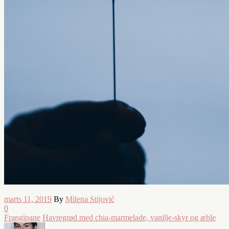
marts 11, 2019
By
Milena Stijović
0
Frangipane
Havregrød med chia-marmelade, vanilje-skyr og æble