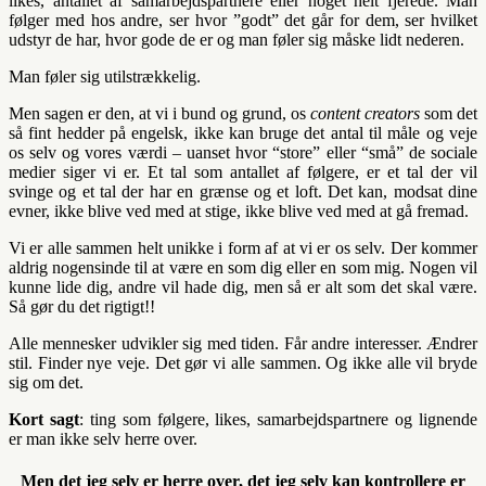
likes, antallet af samarbejdspartnere eller noget helt fjerede. Man
følger med hos andre, ser hvor ”godt” det går for dem, ser hvilket
udstyr de har, hvor gode de er og man føler sig måske lidt nederen.
Man føler sig utilstrækkelig.
Men sagen er den, at vi i bund og grund, os
content creators
som det
så fint hedder på engelsk, ikke kan bruge det antal til måle og veje
os selv og vores værdi – uanset hvor “store” eller “små” de sociale
medier siger vi er. Et tal som antallet af følgere, er et tal der vil
svinge og et tal der har en grænse og et loft. Det kan, modsat dine
evner, ikke blive ved med at stige, ikke blive ved med at gå fremad.
Vi er alle sammen helt unikke i form af at vi er os selv. Der kommer
aldrig nogensinde til at være en som dig eller en som mig. Nogen vil
kunne lide dig, andre vil hade dig, men så er alt som det skal være.
Så gør du det rigtigt!!
Alle mennesker udvikler sig med tiden. Får andre interesser. Ændrer
stil. Finder nye veje. Det gør vi alle sammen. Og ikke alle vil bryde
sig om det.
Kort sagt
: ting som følgere, likes, samarbejdspartnere og lignende
er man ikke selv herre over.
Men det jeg selv er herre over, det jeg selv kan kontrollere er