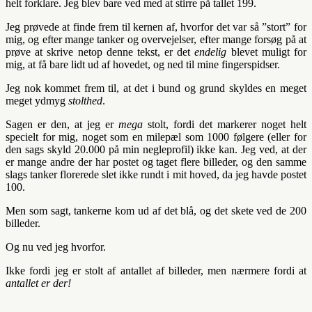
helt forklare. Jeg blev bare ved med at stirre på tallet 199.
Jeg prøvede at finde frem til kernen af, hvorfor det var så ”stort” for
mig, og efter mange tanker og overvejelser, efter mange forsøg på at
prøve at skrive netop denne tekst, er det
endelig
blevet muligt for
mig, at få bare lidt ud af hovedet, og ned til mine fingerspidser.
Jeg nok kommet frem til, at det i bund og grund skyldes en meget
meget ydmyg
stolthed
.
Sagen er den, at jeg er
mega
stolt, fordi det markerer noget helt
specielt for mig, noget som en milepæl som 1000 følgere (eller for
den sags skyld 20.000 på min negleprofil) ikke kan. Jeg ved, at der
er mange andre der har postet og taget flere billeder, og den samme
slags tanker florerede slet ikke rundt i mit hoved, da jeg havde postet
100.
Men som sagt, tankerne kom ud af det blå, og det skete ved de 200
billeder.
Og nu ved jeg hvorfor.
Ikke fordi jeg er stolt af antallet af billeder, men nærmere fordi at
antallet er der!