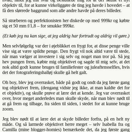
objektiv til, for at kunne virkeliggøre de ting jeg havde i hovedet – at
få den slørrede baggrund som alle andre havde på deres billeder.
Så stræberen og perfektionisten her diskede op med 999kr og købte
sig et 50 mm f/1,8 – for smukke 999kr.
(Et køb jeg nu kan sige, at jeg aldrig har fortrudt og aldrig vil gøre.)
Men selvfølgelig var der i øjeblikket en frygt for, at disse penge ville
vise sig at være spildte penge. Den frygt vil nok altid være til stede,
når man vælger at investere i sig selv og noget man tror på. Så jeg
hev pungen frem, købte mig objektivet og sagde til mig selv, at det
nok altid godt kunne bruges til familiefester og juleaftensselfies, hvis
det der fotograferingshalløj skulle gå helt galt.
Oh boy, blev jeg overrasket, både på godt og ondt da jeg første gang
tog objektivet frem, (dengang vidste jeg ikke, at man kaldte det for
et objektiv), og skulle prøve at lære det at kende. Jeg var overrasket
over, hvor meget anderledes man skulle skyde, når man blev nødt til
at gå frem og tilbage, fra siden til siden, i stedet for at kunne bruge
zoom.
Jeg blev nødt til at lære det at skyde billeder forfra, på en helt ny
måde. Og så larmede objektivet herre meget – selv Isabella fra og
Camilla (mine blogger-homies) bemærkede det, da jeg første gang