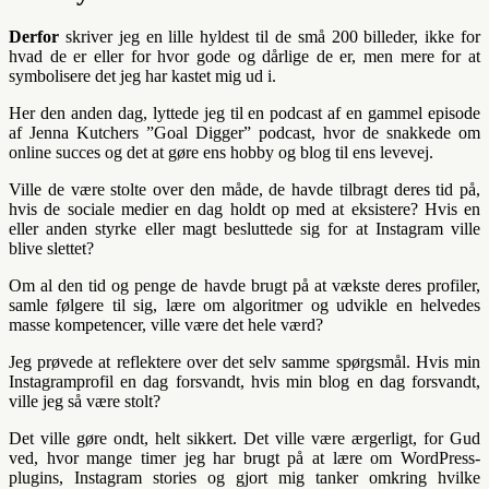
Derfor
skriver jeg en lille hyldest til de små 200 billeder, ikke for
hvad de er eller for hvor gode og dårlige de er, men mere for at
symbolisere det jeg har kastet mig ud i.
Her den anden dag, lyttede jeg til en podcast af en gammel episode
af Jenna Kutchers ”Goal Digger” podcast, hvor de snakkede om
online succes og det at gøre ens hobby og blog til ens levevej.
Ville de være stolte over den måde, de havde tilbragt deres tid på,
hvis de sociale medier en dag holdt op med at eksistere? Hvis en
eller anden styrke eller magt besluttede sig for at Instagram ville
blive slettet?
Om al den tid og penge de havde brugt på at vækste deres profiler,
samle følgere til sig, lære om algoritmer og udvikle en helvedes
masse kompetencer, ville være det hele værd?
Jeg prøvede at reflektere over det selv samme spørgsmål. Hvis min
Instagramprofil en dag forsvandt, hvis min blog en dag forsvandt,
ville jeg så være stolt?
Det ville gøre ondt, helt sikkert. Det ville være ærgerligt, for Gud
ved, hvor mange timer jeg har brugt på at lære om WordPress-
plugins, Instagram stories og gjort mig tanker omkring hvilke