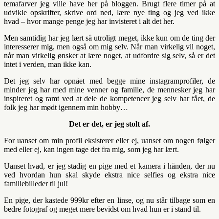
temafarver jeg ville have her på bloggen. Brugt flere timer på at
udvikle opskrifter, skrive ord ned, lære nye ting og jeg ved ikke
hvad – hvor mange penge jeg har invisteret i alt det her.
Men samtidig har jeg lært så utroligt meget, ikke kun om de ting der
interesserer mig, men også om mig selv. Når man virkelig vil noget,
når man virkelig ønsker at lære noget, at udfordre sig selv, så er det
intet i verden, man ikke kan.
Det jeg selv har opnået med begge mine instagramprofiler, de
minder jeg har med mine venner og familie, de mennesker jeg har
inspireret og ramt ved at dele de kompetencer jeg selv har fået, de
folk jeg har mødt igennem min hobby…
Det er det, er jeg stolt af.
For uanset om min profil eksisterer eller ej, uanset om nogen følger
med eller ej, kan ingen tage det fra mig, som jeg har lært.
Uanset hvad, er jeg stadig en pige med et kamera i hånden, der nu
ved hvordan hun skal skyde ekstra nice selfies og ekstra nice
familiebilleder til jul!
En pige, der kastede 999kr efter en linse, og nu står tilbage som en
bedre fotograf og meget mere bevidst om hvad hun er i stand til.