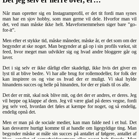
Det jeg selv er herre over, er…
Når man opretter sig en Instagramprofil, er det tit fordi man synes
man har en sjov hobby, som man gerne vil dele. Hvorfor man vil
det, ved man måske ikke helt. Mavefornemmelsen siger bare ”go-
for-it”.
Men efter et stykke tid, måske måneder, måske år, er det som om der
begynder at ske noget. Man begynder at gå op i sin profils vækst, sit
feed, hvor meget man udvikler sig og hvad andre bloggere går og
laver.
Det i sig selv er ikke dårligt eller skadeligt, ikke hvis det giver en
lyst til at blive bedre. Vi har alle brug for rollemodeller, for folk der
kan inspirere os og vise os hvad der er muligt. Vi skal hylde
hinandens succes og helle på hinanden, for der er plads til os alle.
Det der er mit, skal nok blive mit, og det der er andres, er deres. Jeg
vil heppe og klappe af dem. Jeg vil være glad på deres vegne, fordi
jeg selv ved, hvordan det føles at kæmpe for noget, og så endelig,
endelig opnå det.
Men er man på de sociale medier, kan man falde ned i et hul. Det
kan desværre hurtigt komme til at handle om ligegyldige ting. Man
begynder måske at måle sin succes på antallet af følgere, antallet af