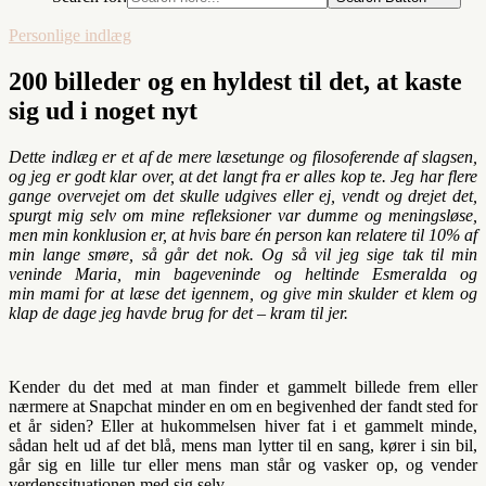
Personlige indlæg
200 billeder og en hyldest til det, at kaste
sig ud i noget nyt
Dette indlæg er et af de mere læsetunge og filosoferende af slagsen,
og jeg er godt klar over, at det langt fra er alles kop te. Jeg har flere
gange overvejet om det skulle udgives eller ej, vendt og drejet det,
spurgt mig selv om mine refleksioner var dumme og meningsløse,
men min konklusion er, at hvis bare én person kan relatere til 10% af
min lange smøre, så går det nok. Og så vil jeg sige tak til min
veninde Maria, min bageveninde og heltinde Esmeralda og
min mami for at læse det igennem, og give min skulder et klem og
klap de dage jeg havde brug for det – kram til jer.
Kender du det med at man finder et gammelt billede frem eller
nærmere at Snapchat minder en om en begivenhed der fandt sted for
et år siden? Eller at hukommelsen hiver fat i et gammelt minde,
sådan helt ud af det blå, mens man lytter til en sang, kører i sin bil,
går sig en lille tur eller mens man står og vasker op, og vender
verdenssituationen med sig selv.