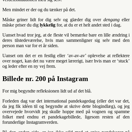
Men mindet er der og du tænker på det.
Måske griner lidt for dig selv og glæder dig over
dengang
eller
måske priser du dig
lykkelig
for, at du er et helt andet sted i dag.
Uanset hvad tror jeg, at de fleste vil bemærke bare en lille ændring i
deres tilstedeværelse, hvis man sammenligner sig selv med den
person man var for et år siden.
Uanset om det er en festlig eller ‘av-av-av’ oplevelse at reflektere
over noget, kan det nu være meget lærerigt, især hvis man er ‘stuck’
og leder efter en ny vej frem.
Billede nr. 200 på Instagram
For mig begyndte refleksionen lidt ud af det blå.
Forleden dag var det international pandekagedag (eller det var det,
da jeg fik idéen til og begyndte at skrive dette blogindlæg), og jeg
overvejede hvorvidt jeg skulle hoppe med på vognen og spamme
folket med endnu et pandekagebillede, ligesom resten af den
forunderlige Instagramverden.