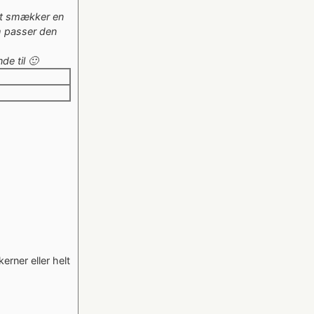
gt smækker en
 passer den
de til 🙂
erner eller helt