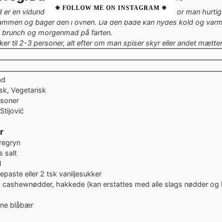
❈ FOLLOW ME ON INSTAGRAM ❈
 er en vidunderlig måde at nyde sin havregrød på, hvor man hurti
mmen og bager den i ovnen. Da den både kan nydes kold og varm
il brunch og morgenmad på farten.
er til 2-3 personer, alt efter om man spiser skyr eller andet mætten
ter
tter
ad
k, Vegetarisk
rsoner
Stijović
r
regryn
s salt
l
jepaste eller 2 tsk vaniljesukker
d
cashewnødder, hakkede
(kan erstattes med alle slags nødder og k
sne blåbær