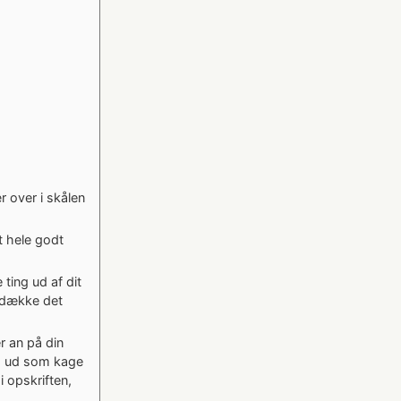
 over i skålen
t hele godt
 ting ud af dit
r dække det
r an på din
s ud som kage
 opskriften,