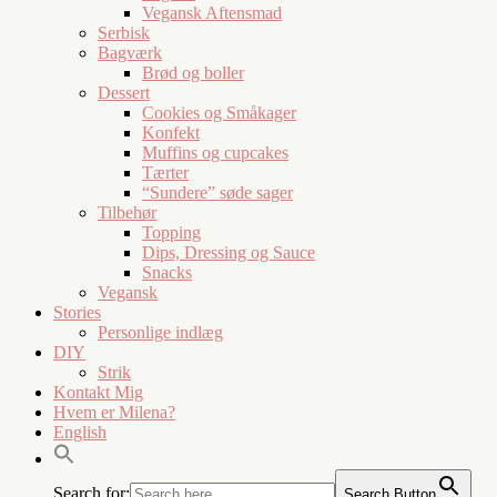
Vegansk Aftensmad
Serbisk
Bagværk
Brød og boller
Dessert
Cookies og Småkager
Konfekt
Muffins og cupcakes
Tærter
“Sundere” søde sager
Tilbehør
Topping
Dips, Dressing og Sauce
Snacks
Vegansk
Stories
Personlige indlæg
DIY
Strik
Kontakt Mig
Hvem er Milena?
English
Search for:
Search Button