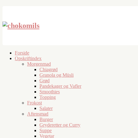
Forside
Opskriftindex
Morgenmad
Chiagrød
Granola og Müsli
Grød
Pandekager og Vafler
Smoothies
Topping
Frokost
Salater
Aftensmad
Burger
Gryderetter og Curry
Suppe
Vegetar