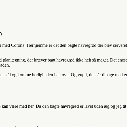
0
n med Corona. Herhjemme er det den bagte havregrød der blev serveret 
d planlægning, der kræver bagt havregrød ikke helt så meget. Det eneste 
maden.
en skål og komme herligheden i en ovn. Og vupti, du står tilbage med en
t alle kan være med her. Da den bagte havregrød er lavet uden æg og jeg t