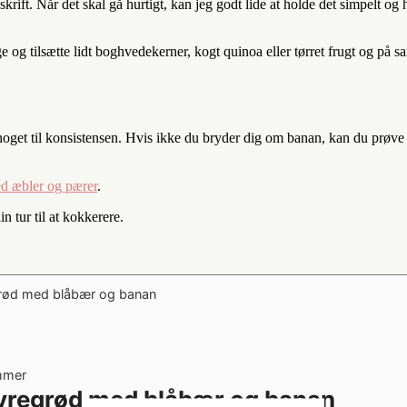
rift. Når det skal gå hurtigt, kan jeg godt lide at holde det simpelt og h
ege og tilsætte lidt boghvedekerner, kogt quinoa eller tørret frugt og
oget til konsistensen. Hvis ikke du bryder dig om banan, kan du prøve
d æbler og pærer
.
 tur til at kokkerere.
mmer
vregrød med blåbær og banan