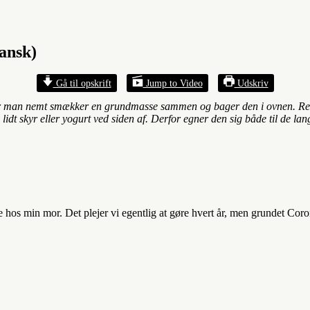
ansk)
Gå til opskrift
Jump to Video
Udskriv
r man nemt
smækker en grundmasse sammen og bager den i ovnen. Resul
lidt skyr eller yogurt ved siden af. Derfor egner den sig både til de l
hos min mor. Det plejer vi egentlig at gøre hvert år, men grundet Coro