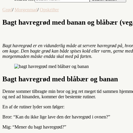
Grød
/
Morgenmad
/
Opskrifter
Bagt havregrød med banan og blåbær (veg
Bagt havregrød er en vidunderlig måde at servere havregrød
på, hvo
om kage. Den bagte grød kan både spises kold eller varm
,
gerne med 
morgenmaden måske endda skal med på farten.
Bagt havregrød med blåbær og banan
Denne sommer tilbragte min bror og jeg ret meget tid sammen hjemme 
og ned ad hinanden, kommer der bestemte rutiner.
En af de rutiner lyder som følger:
Bror: “Kan du ikke lige lave den der havregrød i ovnen?”
Mig: “Mener du bagt havregrød?”