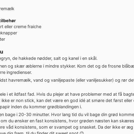
remælk
tilbehør
rt eller creme fraiche
eknapper
ter
du
ryn, de hakkede nødder, salt og kanel i en skål.
en og skær æblerne i mindre stykker. Kom det og de frosne blåbær
re ingredienser.
 sidst havremælk, vand og vaniljepaste (eller vaniljesukker) og rør de
le i et ildfast fad. Hvis du plejer at have problemer med at få bagte
 ikke er non stick, kan det være en god idé at smøre det først elle
apir inden du kommer grødblandingen i.
n bage i 20-30 minutter. Hvor lang tid du vil bage din grød komme
 om du ønsker en fast konsistens, hvor grøden næsten kan skære
ere våd konsistens, som er svampet og snasket. Da der ikke er æg i
ve dig frem, til du finder dit sweet spot 😉