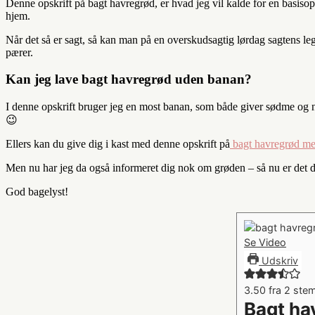
Denne opskrift på bagt havregrød, er hvad jeg vil kalde for en basisopsk
hjem.
Når det så er sagt, så kan man på en overskudsagtig lørdag sagtens l
pærer.
Kan jeg lave bagt havregrød uden banan?
I denne opskrift bruger jeg en most banan, som både giver sødme og n
😉
Ellers kan du give dig i kast med denne opskrift på
bagt havregrød me
Men nu har jeg da også informeret dig nok om grøden – så nu er det din
God bagelyst!
Se Video
Udskriv
3.50
fra
2
ste
Bagt ha