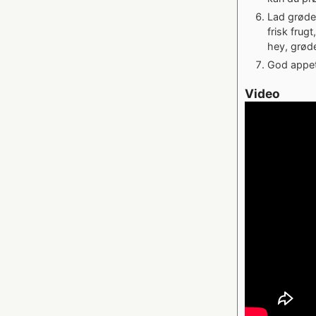
Lad grøden
frisk frug
hey, grøde
God appet
Video