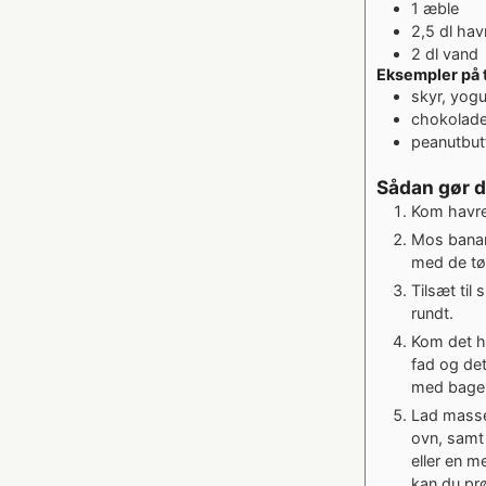
1
æble
2,5
dl
hav
2
dl
vand
Eksempler på 
skyr, yogu
chokolad
peanutbut
Sådan gør 
Kom havreg
Mos banan
med de tør
Tilsæt til
rundt.
Kom det he
fad og det
med bagep
Lad masse
ovn, samt
eller en m
kan du prø