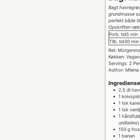
Bagt havregrød
grundmasse sa
perfekt både t
Opskriften rækk
minut
Forb. tid
5
min
minu
Tilb. tid
30
min
Ret:
Morgenm
Køkken:
Vegans
Servings:
2
Pe
Author:
Milena 
Ingrediense
2,5
dl
hav
1
knivspid
1
tsk
kane
1
tsk
vanil
1
håndful
undlades)
150
g
fro
1
banan