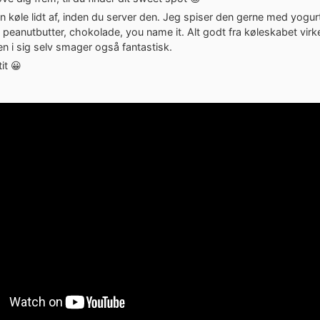
 køle lidt af, inden du server den. Jeg spiser den gerne med yogur
t, peanutbutter, chokolade, you name it. Alt godt fra køleskabet virk
n i sig selv smager også fantastisk.
it 😀