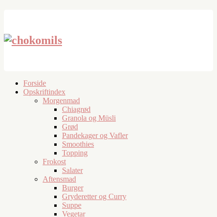
Forside
Opskriftindex
Morgenmad
Chiagrød
Granola og Müsli
Grød
Pandekager og Vafler
Smoothies
Topping
Frokost
Salater
Aftensmad
Burger
Gryderetter og Curry
Suppe
Vegetar