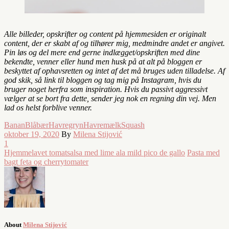
Alle billeder, opskrifter og content på hjemmesiden er originalt
content, der er skabt af og tilhører mig, medmindre andet er angivet.
Pin løs og del mere end gerne indlægget/opskriften med dine
bekendte, venner eller hund men husk på at alt på bloggen er
beskyttet af ophavsretten og intet af det må bruges uden tilladelse. Af
god skik, så link til bloggen og tag mig på Instagram, hvis du
bruger noget herfra som inspiration. Hvis du passivt aggressivt
vælger at se bort fra dette, sender jeg nok en regning din vej. Men
lad os helst forblive venner.
Banan
Blåbær
Havregryn
Havremælk
Squash
oktober 19, 2020
By
Milena Stijović
1
Hjemmelavet tomatsalsa med lime ala mild pico de gallo
Pasta med
bagt feta og cherrytomater
About
Milena Stijović