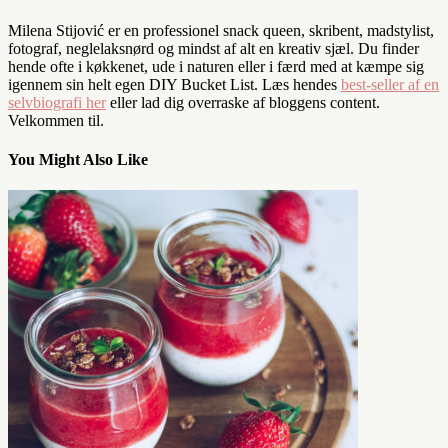
Milena Stijović er en professionel snack queen, skribent, madstylist,
fotograf, neglelaksnørd og mindst af alt en kreativ sjæl. Du finder
hende ofte i køkkenet, ude i naturen eller i færd med at kæmpe sig
igennem sin helt egen DIY Bucket List. Læs hendes
best-seller af en
selvbiografi her
eller lad dig overraske af bloggens content.
Velkommen til.
You Might Also Like