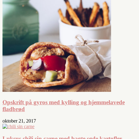
Opskrift på gyros med kylling og hjemmelavede
fladbrød
oktober 21, 2017
Luksus chili sin carne med bagte søde kartofler –