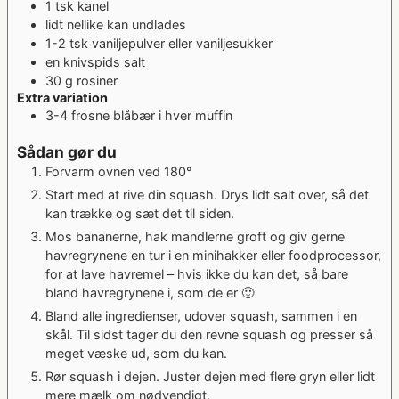
1
tsk
kanel
lidt nellike
kan undlades
1-2
tsk
vaniljepulver eller vaniljesukker
en knivspids salt
30
g
rosiner
Extra variation
3-4
frosne blåbær i hver muffin
Sådan gør du
Forvarm ovnen ved 180°
Start med at rive din squash. Drys lidt salt over, så det
kan trække og sæt det til siden.
Mos bananerne, hak mandlerne groft og giv gerne
havregrynene en tur i en minihakker eller foodprocessor,
for at lave havremel – hvis ikke du kan det, så bare
bland havregrynene i, som de er 🙂
Bland alle ingredienser, udover squash, sammen i en
skål. Til sidst tager du den revne squash og presser så
meget væske ud, som du kan.
Rør squash i dejen. Juster dejen med flere gryn eller lidt
mere mælk om nødvendigt.