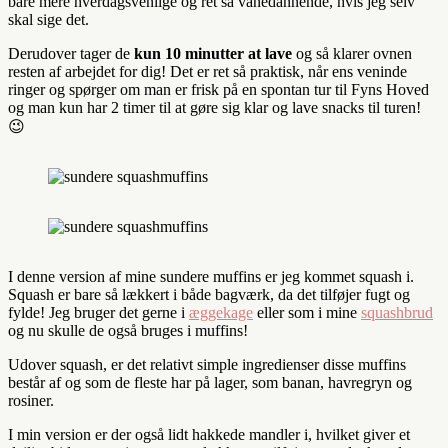
bare mere hverdagsvenlige og ret så vanedannende, hvis jeg selv
skal sige det.
Derudover tager de
kun 10 minutter at lave
og så klarer ovnen
resten af arbejdet for dig! Det er ret så praktisk, når ens veninde
ringer og spørger om man er frisk på en spontan tur til Fyns Hoved
og man kun har 2 timer til at gøre sig klar og lave snacks til turen!
😉
I denne version af mine sundere muffins er jeg kommet squash i.
Squash er bare så lækkert i både bagværk, da det tilføjer fugt og
fylde! Jeg bruger det gerne i
æggekage
eller som i mine
squashbrud
og nu skulle de også bruges i muffins!
Udover squash, er det relativt simple ingredienser disse muffins
består af og som de fleste har på lager, som banan, havregryn og
rosiner.
I min version er der også lidt hakkede mandler i, hvilket giver et