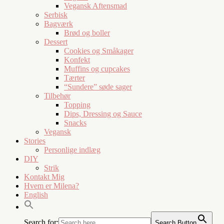
Vegansk Aftensmad
Serbisk
Bagværk
Brød og boller
Dessert
Cookies og Småkager
Konfekt
Muffins og cupcakes
Tærter
“Sundere” søde sager
Tilbehør
Topping
Dips, Dressing og Sauce
Snacks
Vegansk
Stories
Personlige indlæg
DIY
Strik
Kontakt Mig
Hvem er Milena?
English
Search for:
Search Button