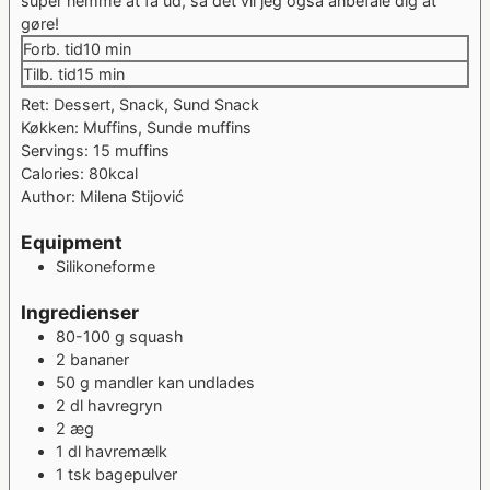
super nemme at få ud, så det vil jeg også anbefale dig at
gøre!
minutter
Forb. tid
10
min
minutter
Tilb. tid
15
min
Ret:
Dessert, Snack, Sund Snack
Køkken:
Muffins, Sunde muffins
Servings:
15
muffins
Calories:
80
kcal
Author:
Milena Stijović
Equipment
Silikoneforme
Ingredienser
80-100
g
squash
2
bananer
50
g
mandler
kan undlades
2
dl
havregryn
2
æg
1
dl
havremælk
1
tsk
bagepulver