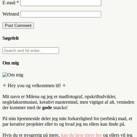
E-mail
*
Websted
Søgefelt
Om mig
✧ Hey you og velkommen til! ✧
Mit navn er Milena og jeg er madfotograf, opskriftudvikler,
neglelaksentusiast, kreativt mastermind, men vigtigst af alt, veninden
der kommer med de
gode
snacks!
På min hjemmeside deler jeg min forkærlighed for (serbisk) mad, et
par kreative projekter eller to og hvad jeg nu ellers kan finde på.
Hvis du er nysgerrig på mere,
kan du læse mere her
og ellers vil jeg