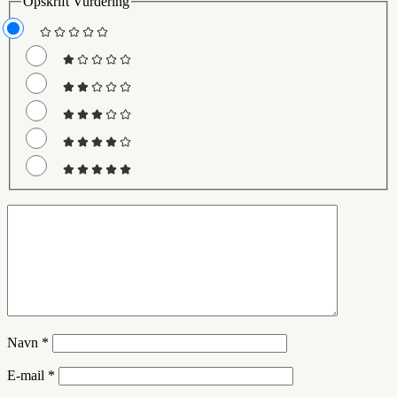
Opskrift Vurdering
Navn
*
E-mail
*