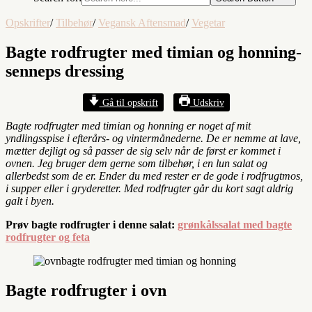
Opskrifter
/
Tilbehør
/
Vegansk Aftensmad
/
Vegetar
Bagte rodfrugter med timian og honning-
senneps dressing
Gå til opskrift
Udskriv
Bagte rodfrugter med timian og honning er noget af mit
yndlingsspise i efterårs- og vintermånederne. De er nemme at lave,
mætter dejligt og så passer de sig selv når de først er kommet i
ovnen. Jeg bruger dem gerne som tilbehør, i en lun salat og
allerbedst som de er. Ender du med rester er de gode i rodfrugtmos,
i supper eller i gryderetter. Med rodfrugter går du kort sagt aldrig
galt i byen.
Prøv bagte rodfrugter i denne salat:
grønkålssalat med bagte
rodfrugter og feta
Bagte rodfrugter i ovn