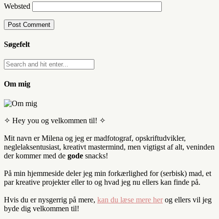
Websted
Søgefelt
Om mig
✧ Hey you og velkommen til! ✧
Mit navn er Milena og jeg er madfotograf, opskriftudvikler,
neglelaksentusiast, kreativt mastermind, men vigtigst af alt, veninden
der kommer med de
gode
snacks!
På min hjemmeside deler jeg min forkærlighed for (serbisk) mad, et
par kreative projekter eller to og hvad jeg nu ellers kan finde på.
Hvis du er nysgerrig på mere,
kan du læse mere her
og ellers vil jeg
byde dig velkommen til!