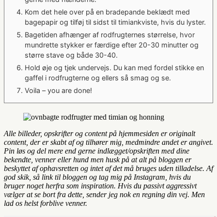
Kom det hele over på en bradepande beklædt med
bagepapir og tilføj til sidst til timiankviste, hvis du lyster.
Bagetiden afhænger af rodfrugternes størrelse, hvor
mundrette stykker er færdige efter 20-30 minutter og
større stave og både 30-40.
Hold øje og tjek undervejs. Du kan med fordel stikke en
gaffel i rodfrugterne og ellers så smag og se.
Voila – you are done!
Alle billeder, opskrifter og content på hjemmesiden er originalt
content, der er skabt af og tilhører mig, medmindre andet er angivet.
Pin løs og del mere end gerne indlægget/opskriften med dine
bekendte, venner eller hund men husk på at alt på bloggen er
beskyttet af ophavsretten og intet af det må bruges uden tilladelse. Af
god skik, så link til bloggen og tag mig på Instagram, hvis du
bruger noget herfra som inspiration. Hvis du passivt aggressivt
vælger at se bort fra dette, sender jeg nok en regning din vej. Men
lad os helst forblive venner.