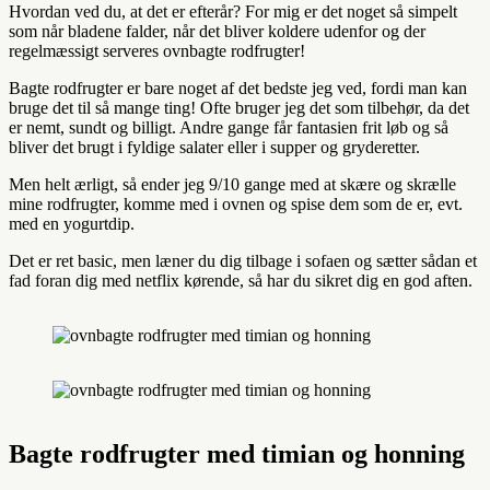
Hvordan ved du, at det er efterår? For mig er det noget så simpelt
som når bladene falder, når det bliver koldere udenfor og der
regelmæssigt serveres ovnbagte rodfrugter!
Bagte rodfrugter er bare noget af det bedste jeg ved, fordi man kan
bruge det til så mange ting! Ofte bruger jeg det som tilbehør, da det
er nemt, sundt og billigt. Andre gange får fantasien frit løb og så
bliver det brugt i fyldige salater eller i supper og gryderetter.
Men helt ærligt, så ender jeg 9/10 gange med at skære og skrælle
mine rodfrugter, komme med i ovnen og spise dem som de er, evt.
med en yogurtdip.
Det er ret basic, men læner du dig tilbage i sofaen og sætter sådan et
fad foran dig med netflix kørende, så har du sikret dig en god aften.
Bagte rodfrugter med timian og honning