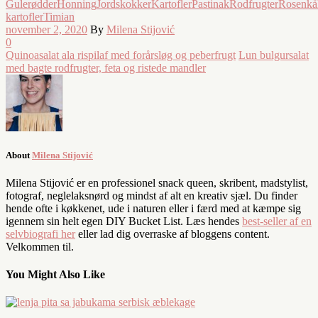
Gulerødder
Honning
Jordskokker
Kartofler
Pastinak
Rodfrugter
Rosenkå
kartofler
Timian
november 2, 2020
By
Milena Stijović
0
Quinoasalat ala rispilaf med forårsløg og peberfrugt
Lun bulgursalat
med bagte rodfrugter, feta og ristede mandler
About
Milena Stijović
Milena Stijović er en professionel snack queen, skribent, madstylist,
fotograf, neglelaksnørd og mindst af alt en kreativ sjæl. Du finder
hende ofte i køkkenet, ude i naturen eller i færd med at kæmpe sig
igennem sin helt egen DIY Bucket List. Læs hendes
best-seller af en
selvbiografi her
eller lad dig overraske af bloggens content.
Velkommen til.
You Might Also Like