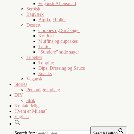
Vegansk Aftensmad
Serbisk
Bagværk
Brød og boller
Dessert
Cookies og Småkager
Konfekt
Muffins og cupcakes
Tærter
“Sundere” søde sager
Tilbehør
Topping
Dips, Dressing og Sauce
Snacks
Vegansk
Stories
Personlige indlæg
DIY
Strik
Kontakt Mig
Hvem er Milena?
English
Search for:
Search Button