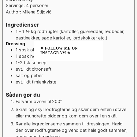
Servings:
4
personer
Author:
Milena Stijović
Ingredienser
1 – 1 ½
kg
rodfrugter
(kartofler, gulerødder, rødbeder,
pastinakker, søde kartofler, jordskokker etc.)
Dressing
❈ FOLLOW ME ON
1
spsk
olivenolie
INSTAGRAM ❈
1
spsk
honning
1-2
tsk
sennep
evt. lidt citronsaft
salt og peber
evt. lidt timiankviste
Sådan gør du
Forvarm ovnen til 200°
Skræl og skyl rodfrugterne og skær dem enten i stave
eller mundrette bidder og kom dem over i en skål.
Rør alle ingredienserne sammen til dressingen. Hæld
den over rodfrugterne og vend det hele godt sammen,
gerne med hænderne.