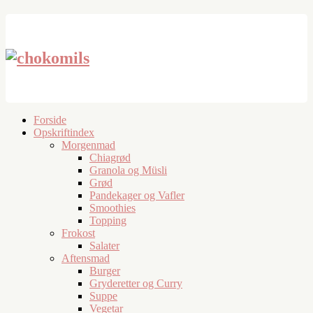
Forside
Opskriftindex
Morgenmad
Chiagrød
Granola og Müsli
Grød
Pandekager og Vafler
Smoothies
Topping
Frokost
Salater
Aftensmad
Burger
Gryderetter og Curry
Suppe
Vegetar