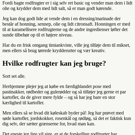
Fordi bagte rodfrugter er i sig selv ret basic og vender man dem i lidt
olie og krydder dem med lidt salt, så er man godt kørende.
Jeg kan dog godt lide at vende dem i en dressing/marinade der
består af honning, sennep, olie og lidt citronsaft. Honningen er med
til at karamellisere rodfrugterne og de andre ingredienser løfter det
sunde tilbehør op til et højere niveau.
Har du en frisk omgang timiankviste, ville jeg tilføje dem til mikset,
men ellers så brug tørrede krydderurter og vær kreativ.
Hvilke rodfrugter kan jeg bruge?
Sort set alle.
Herhjemme plejer jeg at købe en færdigblandet pose med
pastinakker, rødbeder og gulerødder og så tilføjer jeg gerne et par
kartofler, da de giver mere fylde – og så har jeg bare en stor
kærlighed til kartofler.
Men ellers så se hvad dit køleskab byder på! Jeg har prøvet med
søde kartofler, jordskokker, rosenkål og rødløg, så det er faktisk kun
dig selv, der sætter grænserne for, hvad man kan.
Det eneste jeg lige vil sige, er at de forskellige rodfrugter har