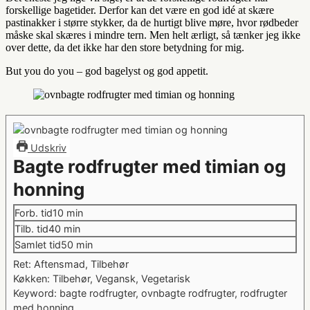
forskellige bagetider. Derfor kan det være en god idé at skære
pastinakker i større stykker, da de hurtigt blive møre, hvor rødbeder
måske skal skæres i mindre tern. Men helt ærligt, så tænker jeg ikke
over dette, da det ikke har den store betydning for mig.
But you do you – god bagelyst og god appetit.
Udskriv
Bagte rodfrugter med timian og
honning
minutter
Forb. tid
10
min
minutter
Tilb. tid
40
min
minutter
Samlet tid
50
min
Ret:
Aftensmad, Tilbehør
Køkken:
Tilbehør, Vegansk, Vegetarisk
Keyword:
bagte rodfrugter, ovnbagte rodfrugter, rodfrugter
med honning