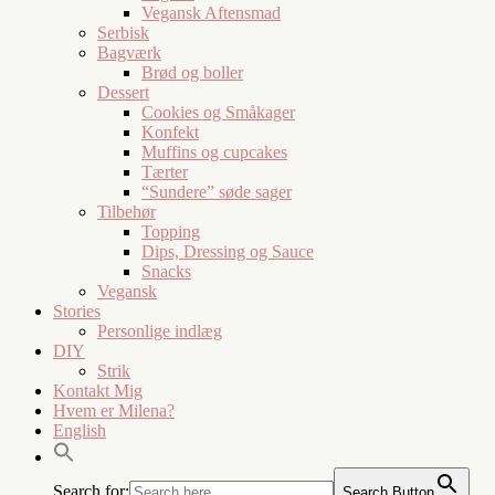
Vegansk Aftensmad
Serbisk
Bagværk
Brød og boller
Dessert
Cookies og Småkager
Konfekt
Muffins og cupcakes
Tærter
“Sundere” søde sager
Tilbehør
Topping
Dips, Dressing og Sauce
Snacks
Vegansk
Stories
Personlige indlæg
DIY
Strik
Kontakt Mig
Hvem er Milena?
English
Search for:
Search Button