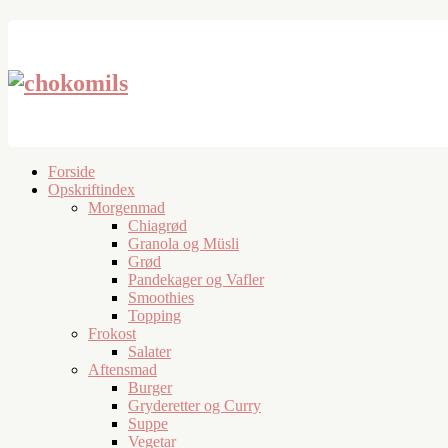
Forside
Opskriftindex
Morgenmad
Chiagrød
Granola og Müsli
Grød
Pandekager og Vafler
Smoothies
Topping
Frokost
Salater
Aftensmad
Burger
Gryderetter og Curry
Suppe
Vegetar