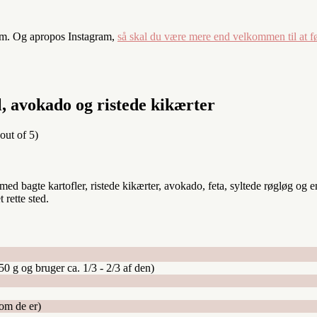
ram. Og apropos Instagram,
så skal du være mere end velkommen til at f
, avokado og ristede kikærter
out of 5)
 bagte kartofler, ristede kikærter, avokado, feta, syltede røgløg og en
 rette sted.
0 g og bruger ca. 1/3 - 2/3 af den)
som de er)