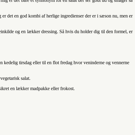
mig er det bare et synnonym for en salat der ser godt ud og smager så
g er det en god kombi af herlige ingredienser der er i sæson nu, men er
inkilde og en lækker dressing. Så hvis du holder dig til den formel, er
n kedelig tirsdag eller til en flot fredag hvor veninderne og vennerne
egetarisk salat.
ikret en lækker madpakke eller frokost.