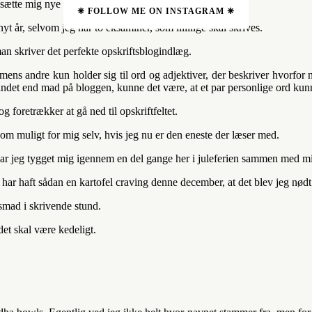
at sætte mig nye mål, opnå nye højder og opleve nye ting.
❈ FOLLOW ME ON INSTAGRAM ❈
t år, selvom jeg har to eksaminer, som liiiiiige skal skrives.
n skriver det perfekte opskriftsblogindlæg.
ens andre kun holder sig til ord og adjektiver, der beskriver hvorfor n
ndet end mad på bloggen, kunne det være, at et par personlige ord kunne
og foretrækker at gå ned til opskriftfeltet.
som muligt for mig selv, hvis jeg nu er den eneste der læser med.
har jeg tygget mig igennem en del gange her i juleferien sammen med min
g har haft sådan en kartofel craving denne december, at det blev jeg nødt 
nsmad i skrivende stund.
det skal være kedeligt.