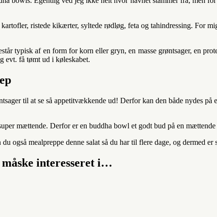
dha bowls. Egentlig ved jeg ikke helt hvor navnet stammer fra, men for 
tofler, ristede kikærter, syltede rødløg, feta og tahindressing. For mi
år typisk af en form for korn eller gryn, en masse grøntsager, en prote
g evt. få tømt ud i køleskabet.
rep
røntsager til at se så appetitvækkende ud! Derfor kan den både nydes på e
uper mættende. Derfor er en buddha bowl et godt bud på en mættende v
du også mealpreppe denne salat så du har til flere dage, og dermed er s
 måske interesseret i…