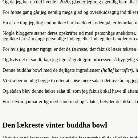
Og da jeg har en del i vente i 2020, glæder jeg mig egentlig bare til 
For første gang går jeg nemlig mega glad og overskudsagtig ind til et ny
En af de ting jeg dog endnu ikke har knækket koden på, er hvordan ma
Nogle bloggere starter deres opskrifter ud med personlige anekdoter, m
jeg ikke har så mange personlige indlæg eller indlæg der handler om a
For hvis jeg gætter rigtigt, er det de færreste, der faktisk læser teksten 
Og hvis det er sandt, kan jeg lige så godt gøre processen så hyggelig 
Denne buddha bowl med de dejligste ingredienser
(halløj kartofler)
, 
Vi stræber nemlig begge to efter at spise mere salat i det nye år, og je
Og sådan blev denne lækre salat til, som jeg faktisk skal have til afte
For selvom januar er lig med sund mad og salater, betyder det ikke at 
Den lækreste vinter buddha bowl