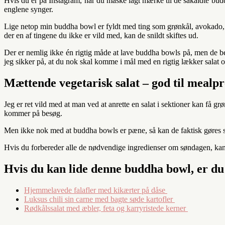
Hvis du er på Instagram, har du måske lagt mærke til de såkaldte bud
englene synger.
Lige netop min buddha bowl er fyldt med ting som grønkål, avokado, kar
der en af tingene du ikke er vild med, kan de snildt skiftes ud.
Der er nemlig ikke én rigtig måde at lave buddha bowls på, men de best
jeg sikker på, at du nok skal komme i mål med en rigtig lækker salat o
Mættende vegetarisk salat – god til mealp
Jeg er ret vild med at man ved at anrette en salat i sektioner kan få g
kommer på besøg.
Men ikke nok med at buddha bowls er pæne, så kan de faktisk gøres s
Hvis du forbereder alle de nødvendige ingredienser om søndagen, kan 
Hvis du kan lide denne buddha bowl, er du
Hjemmelavede falafler med kikærter på dåse
Luksus chili sin carne med bagte søde kartofler
Rødkålssalat med æbler, feta og karryristede kerner