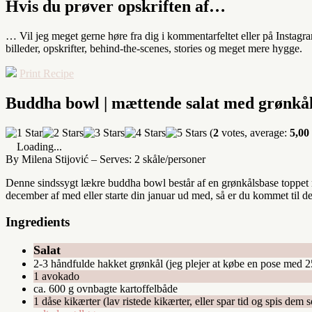
Hvis du prøver opskriften af…
… Vil jeg meget gerne høre fra dig i kommentarfeltet eller på Instag
billeder, opskrifter, behind-the-scenes, stories og meget mere hygge.
Print Recipe
Buddha bowl | mættende salat med grønkål
(
2
votes, average:
5,00
Loading...
By Milena Stijović
–
Serves: 2 skåle/personer
Denne sindssygt lækre buddha bowl består af en grønkålsbase toppet med
december af med eller starte din januar ud med, så er du kommet til det
Ingredients
Salat
2-3 håndfulde hakket grønkål (jeg plejer at købe en pose med 25
1 avokado
ca. 600 g ovnbagte kartoffelbåde
1 dåse kikærter (lav ristede kikærter, eller spar tid og spis dem 