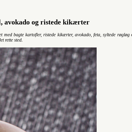
, avokado og ristede kikærter
med bagte kartofler, ristede kikærter, avokado, feta, syltede røgløg o
t rette sted.