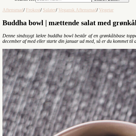
Aftensmad
/
Frokost
/
Salater
/
Vegansk Aftensmad
/
Vegetar
Buddha bowl | mættende salat med grønkål
Denne sindssygt lækre buddha bowl består af en grønkålsbase toppet 
december af med eller starte din januar ud med, så er du kommet til de