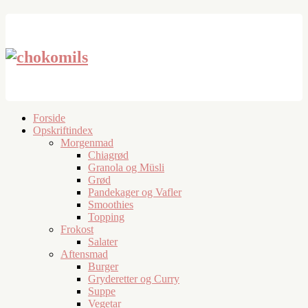
Forside
Opskriftindex
Morgenmad
Chiagrød
Granola og Müsli
Grød
Pandekager og Vafler
Smoothies
Topping
Frokost
Salater
Aftensmad
Burger
Gryderetter og Curry
Suppe
Vegetar