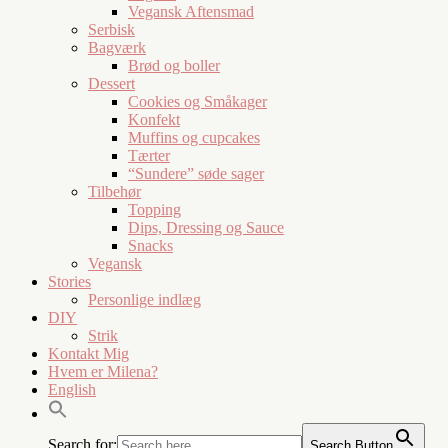
Vegansk Aftensmad
Serbisk
Bagværk
Brød og boller
Dessert
Cookies og Småkager
Konfekt
Muffins og cupcakes
Tærter
“Sundere” søde sager
Tilbehør
Topping
Dips, Dressing og Sauce
Snacks
Vegansk
Stories
Personlige indlæg
DIY
Strik
Kontakt Mig
Hvem er Milena?
English
Search for:
Search Button