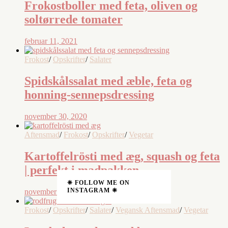
Frokostboller med feta, oliven og
soltørrede tomater
februar 11, 2021
Frokost
/
Opskrifter
/
Salater
Spidskålssalat med æble, feta og
honning-sennepsdressing
november 30, 2020
Aftensmad
/
Frokost
/
Opskrifter
/
Vegetar
Kartoffelrösti med æg, squash og feta
| perfekt i madpakken
❈ FOLLOW ME ON
INSTAGRAM ❈
november 22, 2020
Frokost
/
Opskrifter
/
Salater
/
Vegansk Aftensmad
/
Vegetar