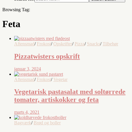
Browsing Tag:
Feta
Aftensmad
/
Frokost
/
Opskrifter
/
Pizza
/
Snacks
/
Tilbehør
Pizzatwisters opskrift
januar 3, 2024
Aftensmad
/
Frokost
/
Vegetar
Vegetarisk pastasalat med soltørrede
tomater, artiskokker og feta
marts 4, 2021
Bagværk
/
Brød og boller