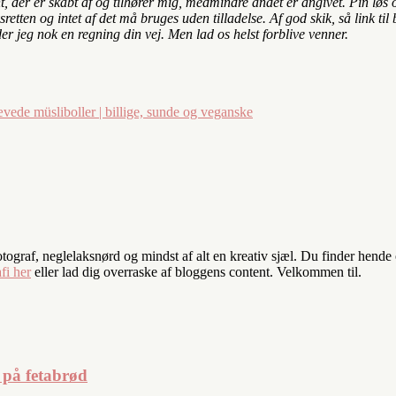
nt, der er skabt af og tilhører mig, medmindre andet er angivet. Pin lø
retten og intet af det må bruges uden tilladelse. Af god skik, så link 
der jeg nok en regning din vej. Men lad os helst forblive venner.
ede müsliboller | billige, sunde og veganske
fotograf, neglelaksnørd og mindst af alt en kreativ sjæl. Du finder hend
fi her
eller lad dig overraske af bloggens content. Velkommen til.
t på fetabrød