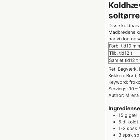
Koldhæv
soltørr
Disse koldhæve
Madbrødene kan
har vi dog ogs
minu
Forb. tid
10
min
timer
Tilb. tid
12
t
ti
Samlet tid
12
t
Ret:
Bagværk, 
Køkken:
Brød, 
Keyword:
frok
Servings:
10
– 
Author:
Milena 
Ingrediense
15
g
gær
5
dl
koldt
1-2
spsk
3
spsk
so