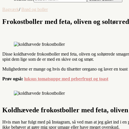
Bagværk
/
Brød og boller
Frokostboller med feta, oliven og soltørre
Disse koldhævede frokostboller med feta, oliven og soltørrede smager
spist dem lige som de er med en skive ost og smør.
Mulighederne er mange og hvis du tilsætter oregano og laver en toast
Prøv også:
luksus tomatsuppe med peberfrugt og toast
Koldhævede frokostboller med feta, oliven
Hvis man har fulgt med på Instagram, så ved man at jeg gået ind i en pe
ikke behøver at gøre mig spor umage eller have meget overskud.