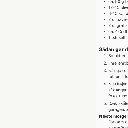
ca. 80 g f
12-15
oliv
8-10
solt
2
dl
havre
2
dl
grah
ca. 4-5 d
1
tsk
salt
Sådan gør 
Smuldrer g
I mellemti
Når gæren 
fetaen i 
Nu tilføje
af gangen,
føles tung
Dæk skålen
garagen/på
Næste morge
Forvarm o
klatter/bo