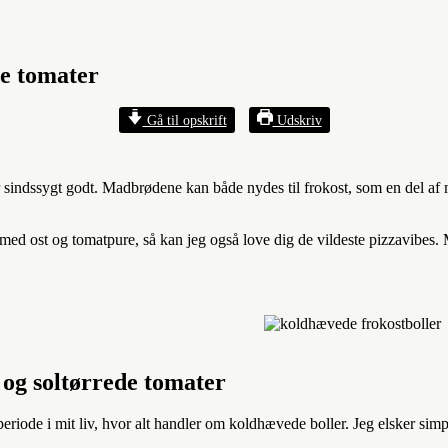
de tomater
Gå til opskrift
Udskriv
 sindssygt godt. Madbrødene kan både nydes til frokost, som en del af
 med ost og tomatpure, så kan jeg også love dig de vildeste pizzavibes.
 og soltørrede tomater
riode i mit liv, hvor alt handler om koldhævede boller. Jeg elsker simpe