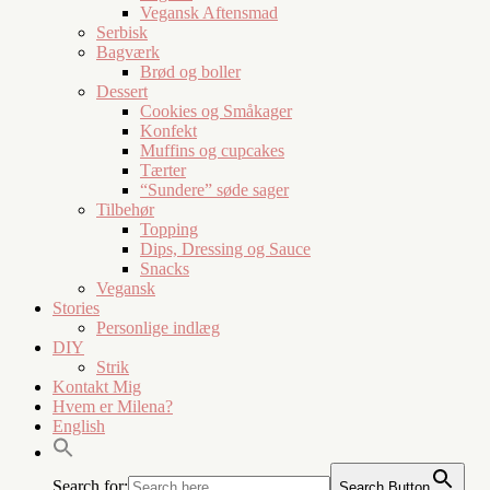
Vegansk Aftensmad
Serbisk
Bagværk
Brød og boller
Dessert
Cookies og Småkager
Konfekt
Muffins og cupcakes
Tærter
“Sundere” søde sager
Tilbehør
Topping
Dips, Dressing og Sauce
Snacks
Vegansk
Stories
Personlige indlæg
DIY
Strik
Kontakt Mig
Hvem er Milena?
English
Search for:
Search Button