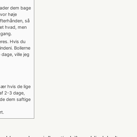
u lader dem bage
vor høje
efterhånden, så
set hvad, men
e gang.
eres. Hvis du
ndeni. Bollerne
dage, ville jeg
ær hvis de lige
 af 2-3 dage,
olde dem saftige
rt.