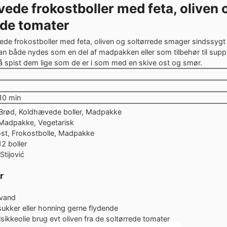
ede frokostboller med feta, oliven 
ede tomater
de frokostboller med feta, oliven og soltørrede smager sindssygt
 både nydes som en del af madpakken eller som tilbehør til sup
å spist dem lige som de er i som med en skive ost og smør.
tter
mer
minutter
10
min
Brød, Koldhævede boller, Madpakke
Madpakke, Vegetarisk
ost, Frokostbolle, Madpakke
12 boller
Stijović
r
 vand
sukker eller honning
gerne flydende
lsikkeolie
brug evt oliven fra de soltørrede tomater