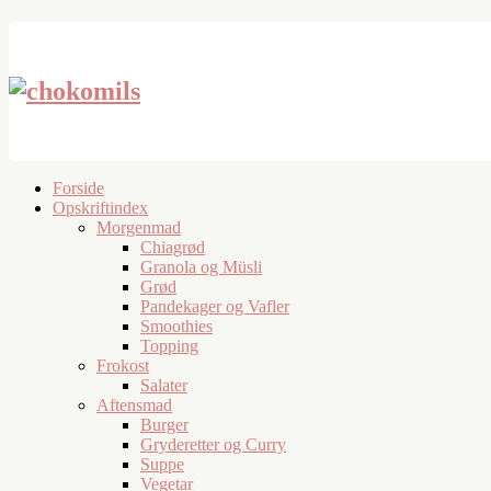
Forside
Opskriftindex
Morgenmad
Chiagrød
Granola og Müsli
Grød
Pandekager og Vafler
Smoothies
Topping
Frokost
Salater
Aftensmad
Burger
Gryderetter og Curry
Suppe
Vegetar