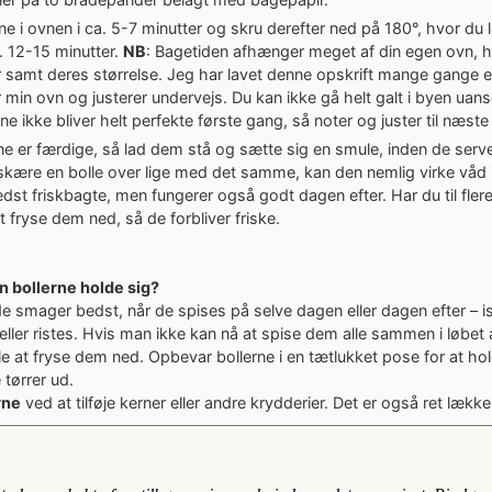
ne i ovnen i ca. 5-7 minutter og skru derefter ned på 180°, hvor d
a. 12-15 minutter.
NB
: Bagetiden afhænger meget af din egen ovn, h
r samt deres størrelse. Jeg har lavet denne opskrift mange gange 
 min ovn og justerer undervejs. Du kan ikke gå helt galt i byen uan
rne ikke bliver helt perfekte første gang, så noter og juster til næst
ne er færdige, så lad dem stå og sætte sig en smule, inden de serv
skære en bolle over lige med det samme, kan den nemlig virke våd i
st friskbagte, men fungerer også godt dagen efter. Har du til flere 
t fryse dem ned, så de forbliver friske.
n bollerne holde sig?
e smager bedst, når de spises på selve dagen eller dagen efter – is
eller ristes. Hvis man ikke kan nå at spise dem alle sammen i løbet
ale at fryse dem ned. Opbevar bollerne i en tætlukket pose for at h
 tørrer ud.
rne
ved at tilføje kerner eller andre krydderier. Det er også ret lække