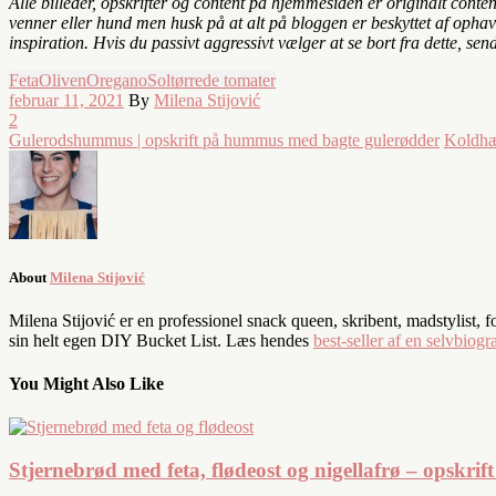
Alle billeder, opskrifter og content på hjemmesiden er originalt conte
venner eller hund men husk på at alt på bloggen er beskyttet af ophavs
inspiration. Hvis du passivt aggressivt vælger at se bort fra dette, sen
Feta
Oliven
Oregano
Soltørrede tomater
februar 11, 2021
By
Milena Stijović
2
Gulerodshummus | opskrift på hummus med bagte gulerødder
Koldhæv
About
Milena Stijović
Milena Stijović er en professionel snack queen, skribent, madstylist, 
sin helt egen DIY Bucket List. Læs hendes
best-seller af en selvbiogra
You Might Also Like
Stjernebrød med feta, flødeost og nigellafrø – opskrif