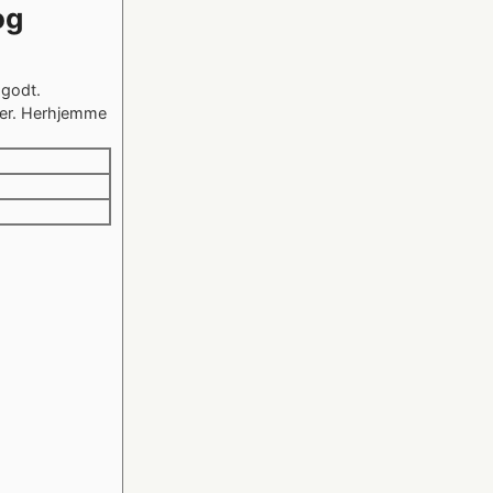
og
 godt.
per. Herhjemme