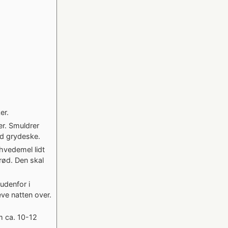
er.
er. Smuldrer
od grydeske.
 hvedemel lidt
rød. Den skal
udenfor i
ve natten over.
m ca. 10-12