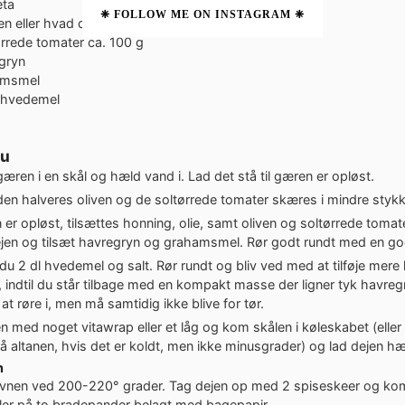
eta
❈ FOLLOW ME ON INSTAGRAM ❈
en
eller hvad du nu synes
ørrede tomater
ca. 100 g
gryn
amsmel
l hvedemel
du
æren i en skål og hæld vand i. Lad det stå til gæren er opløst.
den halveres oliven og de soltørrede tomater skæres i mindre stykk
er opløst, tilsættes honning, olie, samt oliven og soltørrede tomat
dejen og tilsæt havregryn og grahamsmel. Rør godt rundt med en g
r du 2 dl hvedemel og salt. Rør rundt og bliv ved med at tilføje mere
 indtil du står tilbage med en kompakt masse der ligner tyk havreg
 at røre i, men må samtidig ikke blive for tør.
 med noget vitawrap eller et låg og kom skålen i køleskabet (eller 
 altanen, hvis det er koldt, men ikke minusgrader) og lad dejen hæ
n
vnen ved 200-220° grader. Tag dejen op med 2 spiseskeer og ko
ller på to bradepander belagt med bagepapir.