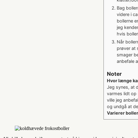
Bag boller
videre i c
bollerne e
jeg kender
hvis bolle
Når boller
prøver at 
smager bed
anbefale a
Noter
Hvor længe ka
Jeg synes, at d
varmes lidt op 
ville jeg anbef
og undgå at de
Varierer bolle