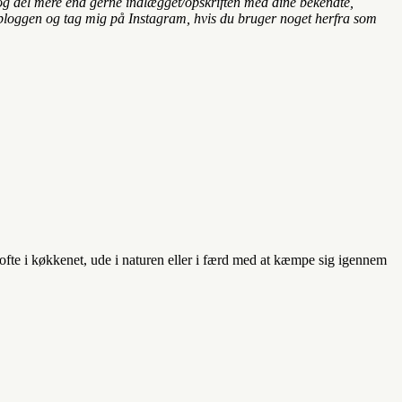
s og del mere end gerne indlægget/opskriften med dine bekendte,
til bloggen og tag mig på Instagram, hvis du bruger noget herfra som
e ofte i køkkenet, ude i naturen eller i færd med at kæmpe sig igennem