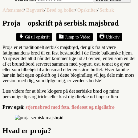
Aftensmad
/
Bagværk
/
Brød og boller
/
Opskrifter
/
Serbisk
Proja – opskrift på serbisk majsbrød
Gå til opskrift
Jump to Video
Udskriv
Proja er et traditionelt serbisk majsbrød, der gik fra at være
fattigmandens brød til en fast bestanddel i de fleste balkanske hjem.
Vi spiser det altid når det kommer lige ud af ovnen, enten som en del
af et brunchbord serveret sammen med yogurt, ost, tomat og ajvar
eller som tilbehør til aftensmad eller en større buffet. Hver familie
har sin helt egen opskrift og i dette blogindlæg vil jeg dele min mors
version med dig, som ifølge mig, er verdens bedste!
Læs videre for at blive klogere på det serbiske brød og mine
personlige tips og tricks eller kast dig direkte ud i opskriften.
Prøv også
;
stjernebrød med feta, flødeost og nigellafrø
Hvad er proja?