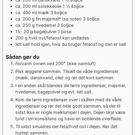
ca. 200
ml
solsikkeolie
1 ½ šoljice
ca. 400
ml
mælk
3 šoljice
ca. 200
g
fin majsmel* (se noter)
3 šoljice
ca. 250
g
hvedemel
3 šoljice
15- 20
g
bagepulver
1 pose
200
g
hvid ost/fetaost
kan undlades
lidt salt
hold igen, hvis du bruger fetaost og den er salt
Sådan gør du
Forvarm ovnen ved 200° (ikke varmluft)
Pisk æggene sammen. Tilsæt de våde ingredienser
(mælk, danskvand, olie) og rør det kort sammen.
I en anden skål blandes de tørre ingredienser, majsmel,
hvedemel, bagepulver og evt. lidt salt.
Kom de tørre ingredienser over i skålen med de våde
ingredienser og rør det hele godt sammen, så der til
sidst ikke er nogle melklumper i dejen. Dejen skal være
tynd i sin konsistens og have en boblende overflade.
Til sidst smuldres der feta/hvid ost i dejen. Rør det
hurtigt sammen.