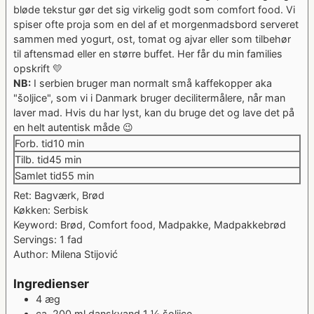
bløde tekstur gør det sig virkelig godt som comfort food. Vi
spiser ofte proja som en del af et morgenmadsbord serveret
sammen med yogurt, ost, tomat og ajvar eller som tilbehør
til aftensmad eller en større buffet. Her får du min families
opskrift 💛
NB:
I serbien bruger man normalt små kaffekopper aka
"šoljice", som vi i Danmark bruger decilitermålere, når man
laver mad. Hvis du har lyst, kan du bruge det og lave det på
en helt autentisk måde 😉
minutter
Forb. tid
10
min
minutter
Tilb. tid
45
min
minutter
Samlet tid
55
min
Ret:
Bagværk, Brød
Køkken:
Serbisk
Keyword:
Brød, Comfort food, Madpakke, Madpakkebrød
Servings:
1
fad
Author:
Milena Stijović
Ingredienser
4
æg
ca. 200
ml
danskvand
1 ½ šoljice