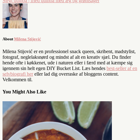
Stegt quinoa | fried quinoa med æg og grøntsager
About
Milena Stijović
Milena Stijović er en professionel snack queen, skribent, madstylist,
fotograf, neglelaksnørd og mindst af alt en kreativ sjæl. Du finder
hende ofte i køkkenet, ude i naturen eller i færd med at kæmpe sig
igennem sin helt egen DIY Bucket List. Læs hendes
best-seller af en
selvbiografi her
eller lad dig overraske af bloggens content.
Velkommen til.
You Might Also Like