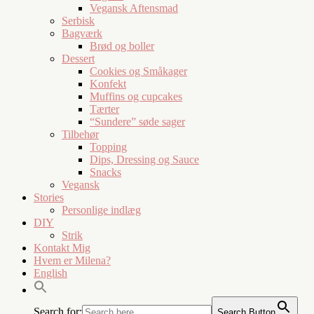
Vegansk Aftensmad
Serbisk
Bagværk
Brød og boller
Dessert
Cookies og Småkager
Konfekt
Muffins og cupcakes
Tærter
“Sundere” søde sager
Tilbehør
Topping
Dips, Dressing og Sauce
Snacks
Vegansk
Stories
Personlige indlæg
DIY
Strik
Kontakt Mig
Hvem er Milena?
English
Search for:
Search Button