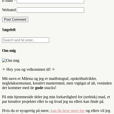
E-mail
*
Websted
Søgefelt
Om mig
✧ Hey you og velkommen til! ✧
Mit navn er Milena og jeg er madfotograf, opskriftudvikler,
neglelaksentusiast, kreativt mastermind, men vigtigst af alt, veninden
der kommer med de
gode
snacks!
På min hjemmeside deler jeg min forkærlighed for (serbisk) mad, et
par kreative projekter eller to og hvad jeg nu ellers kan finde på.
Hvis du er nysgerrig på mere,
kan du læse mere her
og ellers vil jeg