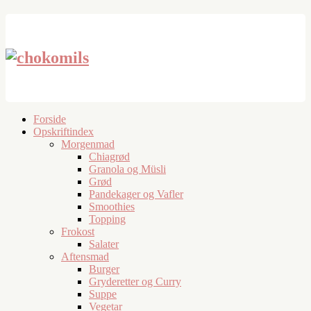
Forside
Opskriftindex
Morgenmad
Chiagrød
Granola og Müsli
Grød
Pandekager og Vafler
Smoothies
Topping
Frokost
Salater
Aftensmad
Burger
Gryderetter og Curry
Suppe
Vegetar