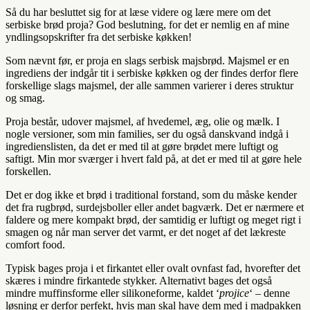
Så du har besluttet sig for at læse videre og lære mere om det
serbiske brød proja? God beslutning, for det er nemlig en af mine
yndlingsopskrifter fra det serbiske køkken!
Som nævnt før, er proja en slags serbisk majsbrød. Majsmel er en
ingrediens der indgår tit i serbiske køkken og der findes derfor flere
forskellige slags majsmel, der alle sammen varierer i deres struktur
og smag.
Proja består, udover majsmel, af hvedemel, æg, olie og mælk. I
nogle versioner, som min families, ser du også danskvand indgå i
ingredienslisten, da det er med til at gøre brødet mere luftigt og
saftigt. Min mor sværger i hvert fald på, at det er med til at gøre hele
forskellen.
Det er dog ikke et brød i traditional forstand, som du måske kender
det fra rugbrød, surdejsboller eller andet bagværk. Det er nærmere et
faldere og mere kompakt brød, der samtidig er luftigt og meget rigt i
smagen og når man server det varmt, er det noget af det lækreste
comfort food.
Typisk bages proja i et firkantet eller ovalt ovnfast fad, hvorefter det
skæres i mindre firkantede stykker. Alternativt bages det også
mindre muffinsforme eller silikoneforme, kaldet ‘
projice
‘ – denne
løsning er derfor perfekt, hvis man skal have dem med i madpakken