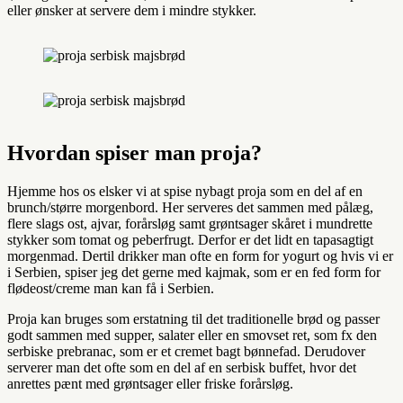
eller ønsker at servere dem i mindre stykker.
Hvordan spiser man proja?
Hjemme hos os elsker vi at spise nybagt proja som en del af en
brunch/større morgenbord. Her serveres det sammen med pålæg,
flere slags ost, ajvar, forårsløg samt grøntsager skåret i mundrette
stykker som tomat og peberfrugt. Derfor er det lidt en tapasagtigt
morgenmad. Dertil drikker man ofte en form for yogurt og hvis vi er
i Serbien, spiser jeg det gerne med kajmak, som er en fed form for
flødeost/creme man kan få i Serbien.
Proja kan bruges som erstatning til det traditionelle brød og passer
godt sammen med supper, salater eller en smovset ret, som fx den
serbiske prebranac, som er et cremet bagt bønnefad. Derudover
serverer man det ofte som en del af en serbisk buffet, hvor det
anrettes pænt med grøntsager eller friske forårsløg.