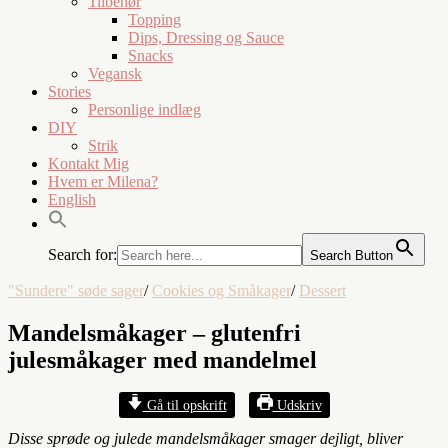
Tilbehør
Topping
Dips, Dressing og Sauce
Snacks
Vegansk
Stories
Personlige indlæg
DIY
Strik
Kontakt Mig
Hvem er Milena?
English
Search for:
Search Button
"Sundere" søde sager
/
Cookies og Småkager
/
Dessert
Mandelsmåkager – glutenfri
julesmåkager med mandelmel
Gå til opskrift
Udskriv
Disse sprøde og julede mandelsmåkager smager dejligt, bliver