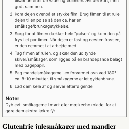
tilsæt derefter de våde ingredienser. Ælt det kort, men
godt sammen.
Kom dejen ovenpå et stykke film. Brug filmen til at rulle
dejen til en pølse så den ca. har en
småkage/brunkagetykkelse.
Sørg for at filmen dækker hele “pølsen” og kom den på
frys i et par timer. Når dejen er fast og næsten frossen,
er den nemmest at arbejde med.
Tag filmen af rullen, og skær den ud tynde
skiver/småkager, som ligges på en brandepande belagt
med bagepapir.
Bag mandelsmåkagerne i en forvarmet ovn ved 180° i
ca. 8-10 minutter, til småkagerne er let gyldenbrune.
Lad dem køle af og server efterfølgende.
Noter
Dyb evt. småkagerne i mørk eller mælkechokolade, for at
gøre dem ekstra lækre 🙂
Glutenfrie julesmåkager med mandler