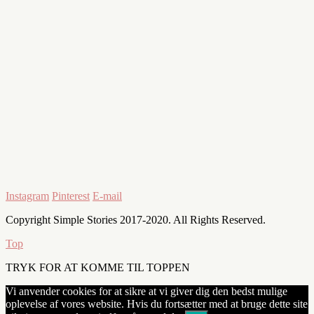
Instagram
Pinterest
E-mail
Copyright Simple Stories 2017-2020. All Rights Reserved.
Top
TRYK FOR AT KOMME TIL TOPPEN
Vi anvender cookies for at sikre at vi giver dig den bedst mulige
oplevelse af vores website. Hvis du fortsætter med at bruge dette site