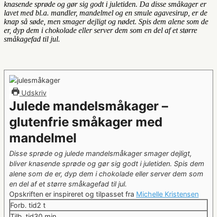
knasende sprøde og gør sig godt i juletiden. Da disse småkager er
lavet med bl.a. mandler, mandelmel og en smule agavesirup, er de
knap så søde, men smager dejligt og nødet. Spis dem alene som de
er, dyp dem i chokolade eller server dem som en del af et større
småkagefad til jul.
Udskriv
Julede mandelsmåkager –
glutenfrie småkager med
mandelmel
Disse sprøde og julede mandelsmåkager smager dejligt,
bliver knasende sprøde og gør sig godt i juletiden. Spis dem
alene som de er, dyp dem i chokolade eller server dem som
en del af et større småkagefad til jul.
Opskriften er inspireret og tilpasset fra
Michelle Kristensen
timer
Forb. tid
2
t
minutter
Tilb. tid
30
min