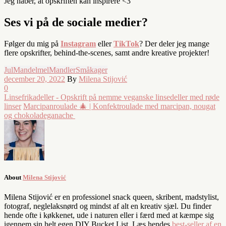
Jeg håber, at opskriften kan inspirere <3
Ses vi på de sociale medier?
Følger du mig på
Instagram
eller
TikTok
? Der deler jeg mange
flere opskrifter, behind-the-scenes, samt andre kreative projekter!
Jul
Mandelmel
Mandler
Småkager
december 20, 2022
By
Milena Stijović
0
Linsefrikadeller - Opskrift på nemme veganske linsedeller med røde
linser
Marcipanroulade 🎄 | Konfektroulade med marcipan, nougat
og chokoladeganache
About
Milena Stijović
Milena Stijović er en professionel snack queen, skribent, madstylist,
fotograf, neglelaksnørd og mindst af alt en kreativ sjæl. Du finder
hende ofte i køkkenet, ude i naturen eller i færd med at kæmpe sig
igennem sin helt egen DIY Bucket List. Læs hendes
best-seller af en