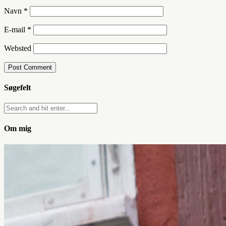
Navn
*
E-mail
*
Websted
Søgefelt
Om mig