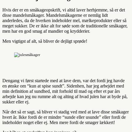
Hvis der er en småkageopskrift, vi altid laver herhjemme, så er det
disse mandelsmåkager. Mandelsmåkagerne er nemlig lidt
anderledes, da de hverken indeholder mel, mælkeprodukter eller så
meget sukker. De er ikke alt for søde som de traditionelle småkager,
men har en god smag af mandler og krydderier.
Men vigtigst af alt, så bliver de dejligt sprøde!
Dengang vi først startede med at lave dem, var det fordi jeg havde
en ønske om “kun at spise sundt”. Sidenhen, har jeg arbejdet med
min definition af sundhed, mit forhold til mad og efter et par års
arbejde kan jeg nu rumme alt og alting af hvad julen har at byde på,
sukker eller ej.
Når det så er sagt, så bliver vi stadig ved med at lave disse småkager
hvert år. Ikke fordi de er mindre “sunde eller usunde” eller fordi de
indeholder noget eller ej. Men mere fordi de smager lækkert!