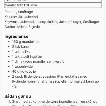
timer
minutter
Samlet tid
2
t
30
min
Ret:
Jul, Småkage
Køkken:
Jul, Julemad
Keyword:
Julemad, Juleopskrifter, Julesmåkager, Småkager
Author:
Milena Stijović
Ingredienser
150
g
mandelmel
2
tsk
kanel
1
tsk
nellike
1
tsk
stødt ingefær
1
dl
hakkede mandler
semi-groft
1
æggehvide
40
g
kokosolie
2
spsk
flydende agavesirup
(Kan erstattes med
flydende honning, ahornssirup eller normal sukkersirup
<3)
Sådan gør du
Start med at komme de tørre ingredienser i en skål og