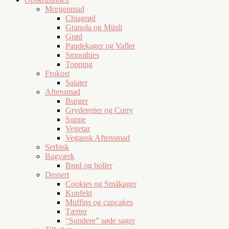
Morgenmad
Chiagrød
Granola og Müsli
Grød
Pandekager og Vafler
Smoothies
Topping
Frokost
Salater
Aftensmad
Burger
Gryderetter og Curry
Suppe
Vegetar
Vegansk Aftensmad
Serbisk
Bagværk
Brød og boller
Dessert
Cookies og Småkager
Konfekt
Muffins og cupcakes
Tærter
“Sundere” søde sager