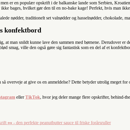
 men er en populær opskrift i de balkanske lande som Serbien, Kroatie
r ikke bages, hvilket gør den til en no-bake kage! Perfekt, hvis man ikk
malede nødder, traditionelt set valnødder og hasselnødder, chokolade, m
ens konfektbord
r mig, at man snildt kunne lave den sammen med børnene. Derudover er de
ød smag, ville den også gøre sig fantastisk som en del af et konfektbord
u så overveje at give os en anmeldelse? Dette betyder utrolig meget for
stagram
eller
TikTok
, hvor jeg deler mange flere opskrifter, behind-th
ift 🥜 - den perfekte peanutbutter sauce til friske forårsruller