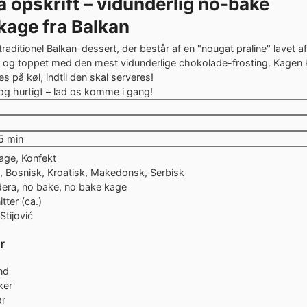
a opskrift – vidunderlig no-bake
kage fra Balkan
traditionel Balkan-dessert, der består af en "nougat praline" lavet 
 og toppet med den mest vidunderlige chokolade-frosting. Kagen k
s på køl, indtil den skal serveres!
og hurtigt – lad os komme i gang!
tter
e
minutter
5
min
age, Konfekt
, Bosnisk, Kroatisk, Makedonsk, Serbisk
dera, no bake, no bake kage
itter (ca.)
Stijović
r
nd
ker
r