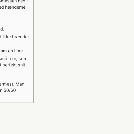
omassen ned i
med hænderne
d.
et ikke brænder
mum en time.
r små tern, som
 perfekt snit.
lermest. Man
en 50/50