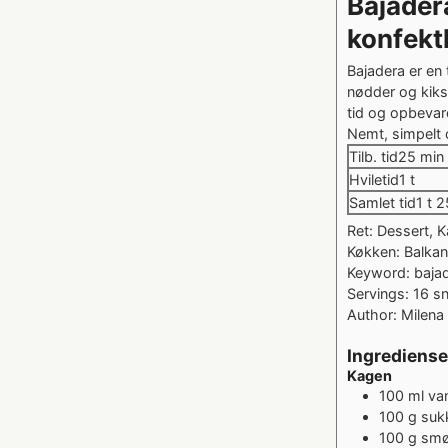
Bajader
konfekt
Bajadera er en 
nødder og kiks
tid og opbevare
Nemt, simpelt 
minu
Tilb. tid
25
min
time
Hviletid
1
t
tim
Samlet tid
1
t
2
Ret:
Dessert, K
Køkken:
Balkan
Keyword:
baja
Servings:
16
sn
Author:
Milena 
Ingrediense
Kagen
100
ml
va
100
g
suk
100
g
smø