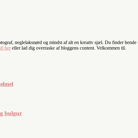
fotograf, neglelaksnørd og mindst af alt en kreativ sjæl. Du finder hend
fi her
eller lad dig overraske af bloggens content. Velkommen til.
elmel
og bulgur