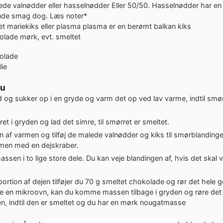
ede valnødder eller hasselnødder
Eller 50/50. Hasselnødder har e
de smag dog. Læs noter*
t mariekiks eller plasma
plasma er en berømt balkan kiks
olade
mørk, evt. smeltet
olade
lie
du
 og sukker op i en gryde og varm det op ved lav varme, indtil smø
t i gryden og lad det simre, til smørret er smeltet.
 af varmen og tilføj de malede valnødder og kiks til smørblandinge
en med en dejskraber.
ssen i to lige store dele. Du kan veje blandingen af, hvis det skal 
portion af dejen tilføjer du 70 g smeltet chokolade og rør det hele
ke en mikroovn, kan du komme massen tilbage i gryden og røre d
n, indtil den er smeltet og du har en mørk nougatmasse