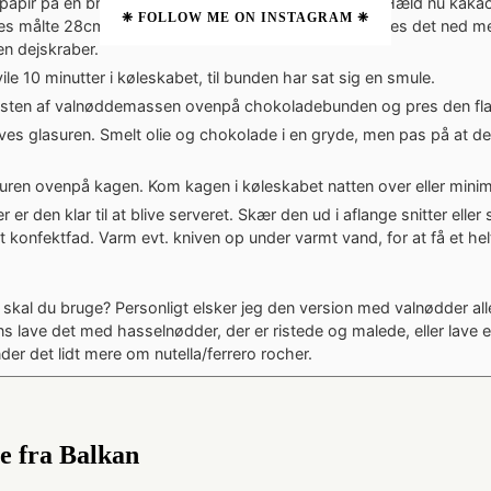
apir på en bradepande, silikoneform eller tærtefad. Hæld nu kaka
❈ FOLLOW ME ON INSTAGRAM ❈
res målte 28cm x 13cm, men brug hvad du har), og pres det ned 
en dejskraber.
ile 10 minutter i køleskabet, til bunden har sat sig en smule.
 resten af valnøddemassen ovenpå chokoladebunden og pres den fla
laves glasuren. Smelt olie og chokolade i en gryde, men pas på at d
uren ovenpå kagen. Kom kagen i køleskabet natten over eller mini
r er den klar til at blive serveret. Skær den ud i aflange snitter elle
et konfektfad. Varm evt. kniven op under varmt vand, for at få et helt
 skal du bruge? Personligt elsker jeg den version med valnødder al
s lave det med hasselnødder, der er ristede og malede, eller lave 
der det lidt mere om nutella/ferrero rocher.
e fra Balkan