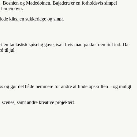
n, Bosnien og Madedoinen. Bajadera er en forholdsvis simpel
e har en ovn.
alede kiks, en sukkerlage og smør.
t en fantastisk spiselig gave, især hvis man pakker den fint ind. Da
 til jul.
 os og gør det både nemmere for andre at finde opskriften – og muligt
e-scenes, samt andre kreative projekter!