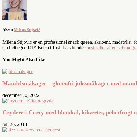
About
Milena Stijović
Milena Stijović er en professionel snack queen, skribent, madstylist, 
sin helt egen DIY Bucket List. Læs hendes
best-seller af en selvbiogra
You Might Also Like
Mandelsmåkager – glutenfri julesmåkager med mand
december 20, 2022
Gryderet: Curry med blomkål, kikærter, peberfrugt 
juli 26, 2018