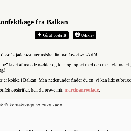
konfektkage fra Balkan
Gå til opskrift
Udskriv
isse bajadera-snitter måske din nye favorit-opskrift!
raline” lavet af malede nødder og kiks og toppet med den mest vidunderl
ng!
der er kokke i Balkan. Men nedenunder finder du en, vi kan lide at bruge
konfektopskrifter, kan du prøve min
marcipanroulade
.