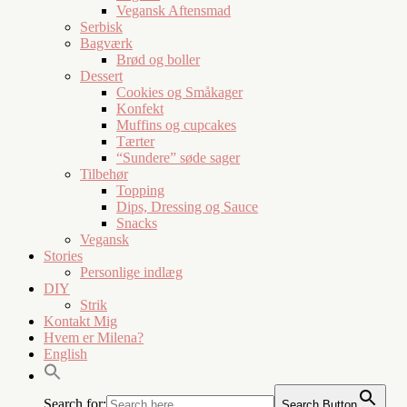
Vegansk Aftensmad
Serbisk
Bagværk
Brød og boller
Dessert
Cookies og Småkager
Konfekt
Muffins og cupcakes
Tærter
“Sundere” søde sager
Tilbehør
Topping
Dips, Dressing og Sauce
Snacks
Vegansk
Stories
Personlige indlæg
DIY
Strik
Kontakt Mig
Hvem er Milena?
English
Search for:
Search Button