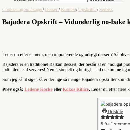
Cookies og Småkager
/
Dessert
/
Konfekt
/
Opskrifter
/
Serbisk
Bajadera Opskrift – Vidunderlig no-bake 
Leder du efter en nem, men imponerende og udsøgt dessert? Så bliver d
Bajadera er en traditionel Balkan-dessert, der består af en “nougat p
indtil den skal serveres! Nemt, simpelt og hurtigt – lad os komme i ga
Som jeg så tit siger, så er der lige så mange Bajadera-opskrifter som 
Prøv også:
Ledene Kocke
eller
Kokos Kiflice
.
Leder du efter flere 
Udskriv
5
fra 1 stemme