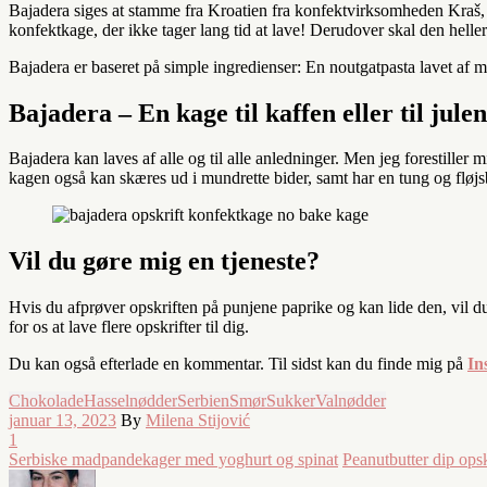
Bajadera siges at stamme fra Kroatien fra konfektvirksomheden Kraš,
konfektkage, der ikke tager lang tid at lave! Derudover skal den helle
Bajadera er baseret på simple ingredienser: En noutgatpasta lavet af 
Bajadera – En kage til kaffen eller til jul
Bajadera kan laves af alle og til alle anledninger. Men jeg forestille
kagen også kan skæres ud i mundrette bider, samt har en tung og fløjsbl
Vil du gøre mig en tjeneste?
Hvis du afprøver opskriften på punjene paprike og kan lide den, vil d
for os at lave flere opskrifter til dig.
Du kan også efterlade en kommentar. Til sidst kan du finde mig på
In
Chokolade
Hasselnødder
Serbien
Smør
Sukker
Valnødder
januar 13, 2023
By
Milena Stijović
1
Serbiske madpandekager med yoghurt og spinat
Peanutbutter dip opskr