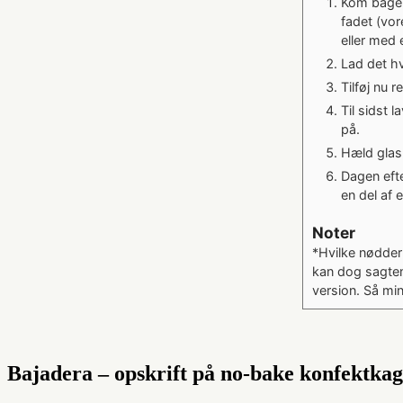
Kom bagep
fadet (vo
eller med 
Lad det hv
Tilføj nu
Til sidst 
på.
Hæld glas
Dagen efte
en del af 
Noter
*Hvilke nødder
kan dog sagten
version. Så min
Bajadera – opskrift på no-bake konfektkag