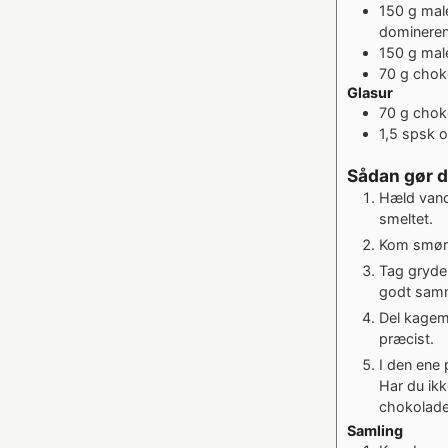
150
g
mal
domineren
150
g
male
70
g
chok
Glasur
70
g
chok
1,5
spsk
o
Sådan gør 
Hæld vand
smeltet.
Kom smørre
Tag gryden
godt samm
Del kagema
præcist.
I den ene 
Har du ik
chokolade
Samling