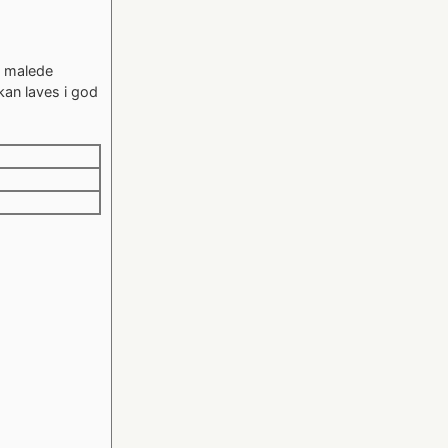
af malede
an laves i god