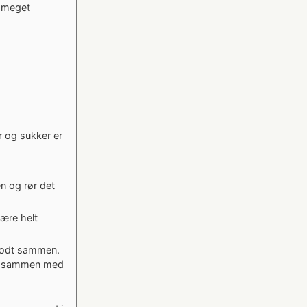
n meget
r og sukker er
n og rør det
være helt
 godt sammen.
et sammen med