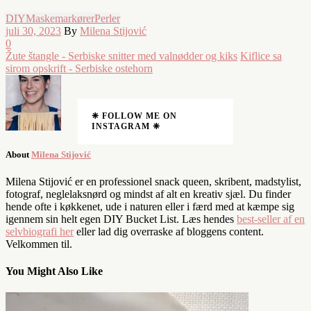
DIY
Maskemarkører
Perler
juli 30, 2023
By
Milena Stijović
0
Žute štangle - Serbiske snitter med valnødder og kiks
Kiflice sa
sirom opskrift - Serbiske ostehorn
❈ FOLLOW ME ON
INSTAGRAM ❈
About
Milena Stijović
Milena Stijović er en professionel snack queen, skribent, madstylist,
fotograf, neglelaksnørd og mindst af alt en kreativ sjæl. Du finder
hende ofte i køkkenet, ude i naturen eller i færd med at kæmpe sig
igennem sin helt egen DIY Bucket List. Læs hendes
best-seller af en
selvbiografi her
eller lad dig overraske af bloggens content.
Velkommen til.
You Might Also Like