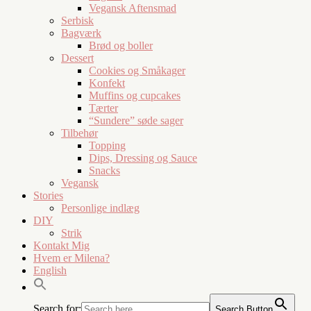
Vegansk Aftensmad
Serbisk
Bagværk
Brød og boller
Dessert
Cookies og Småkager
Konfekt
Muffins og cupcakes
Tærter
“Sundere” søde sager
Tilbehør
Topping
Dips, Dressing og Sauce
Snacks
Vegansk
Stories
Personlige indlæg
DIY
Strik
Kontakt Mig
Hvem er Milena?
English
Search for:
Search Button