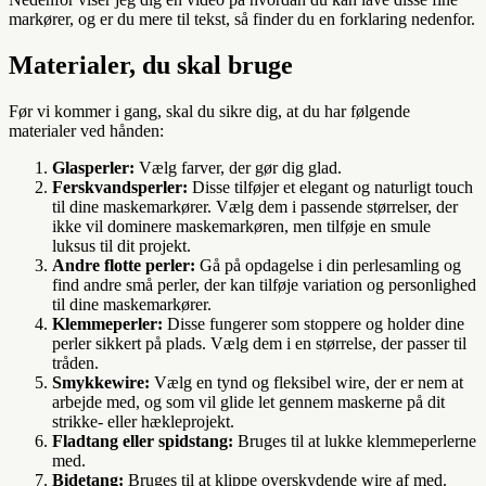
markører, og er du mere til tekst, så finder du en forklaring nedenfor.
Materialer, du skal bruge
Før vi kommer i gang, skal du sikre dig, at du har følgende
materialer ved hånden:
Glasperler:
Vælg farver, der gør dig glad.
Ferskvandsperler:
Disse tilføjer et elegant og naturligt touch
til dine maskemarkører. Vælg dem i passende størrelser, der
ikke vil dominere maskemarkøren, men tilføje en smule
luksus til dit projekt.
Andre flotte perler:
Gå på opdagelse i din perlesamling og
find andre små perler, der kan tilføje variation og personlighed
til dine maskemarkører.
Klemmeperler:
Disse fungerer som stoppere og holder dine
perler sikkert på plads. Vælg dem i en størrelse, der passer til
tråden.
Smykkewire:
Vælg en tynd og fleksibel wire, der er nem at
arbejde med, og som vil glide let gennem maskerne på dit
strikke- eller hækleprojekt.
Fladtang eller spidstang:
Bruges til at lukke klemmeperlerne
med.
Bidetang:
Bruges til at klippe overskydende wire af med.