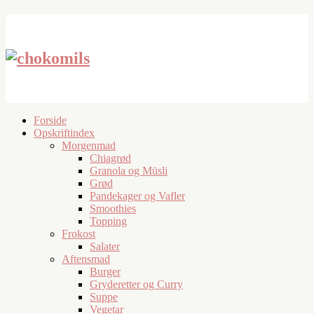
Forside
Opskriftindex
Morgenmad
Chiagrød
Granola og Müsli
Grød
Pandekager og Vafler
Smoothies
Topping
Frokost
Salater
Aftensmad
Burger
Gryderetter og Curry
Suppe
Vegetar