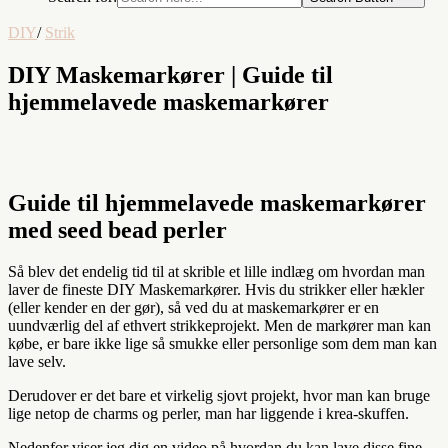
DIY
/
Strik
DIY Maskemarkører | Guide til
hjemmelavede maskemarkører
Guide til hjemmelavede maskemarkører
med seed bead perler
Så blev det endelig tid til at skrible et lille indlæg om hvordan man
laver de fineste DIY Maskemarkører. Hvis du strikker eller hækler
(eller kender en der gør), så ved du at maskemarkører er en
uundværlig del af ethvert strikkeprojekt. Men de markører man kan
købe, er bare ikke lige så smukke eller personlige som dem man kan
lave selv.
Derudover er det bare et virkelig sjovt projekt, hvor man kan bruge
lige netop de charms og perler, man har liggende i krea-skuffen.
Nedenfor viser jeg dig en video på hvordan du kan lave disse fine