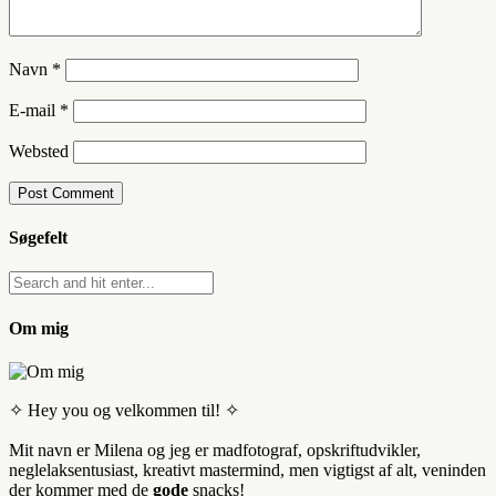
Navn
*
E-mail
*
Websted
Søgefelt
Om mig
✧ Hey you og velkommen til! ✧
Mit navn er Milena og jeg er madfotograf, opskriftudvikler,
neglelaksentusiast, kreativt mastermind, men vigtigst af alt, veninden
der kommer med de
gode
snacks!