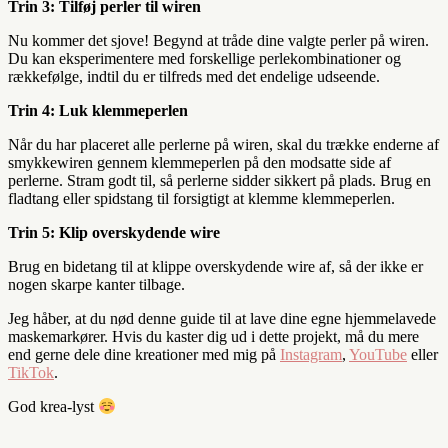
Trin 3: Tilføj perler til wiren
Nu kommer det sjove! Begynd at tråde dine valgte perler på wiren.
Du kan eksperimentere med forskellige perlekombinationer og
rækkefølge, indtil du er tilfreds med det endelige udseende.
Trin 4: Luk klemmeperlen
Når du har placeret alle perlerne på wiren, skal du trække enderne af
smykkewiren gennem klemmeperlen på den modsatte side af
perlerne. Stram godt til, så perlerne sidder sikkert på plads. Brug en
fladtang eller spidstang til forsigtigt at klemme klemmeperlen.
Trin 5: Klip overskydende wire
Brug en bidetang til at klippe overskydende wire af, så der ikke er
nogen skarpe kanter tilbage.
Jeg håber, at du nød denne guide til at lave dine egne hjemmelavede
maskemarkører. Hvis du kaster dig ud i dette projekt, må du mere
end gerne dele dine kreationer med mig på
Instagram
,
YouTube
eller
TikTok
.
God krea-lyst