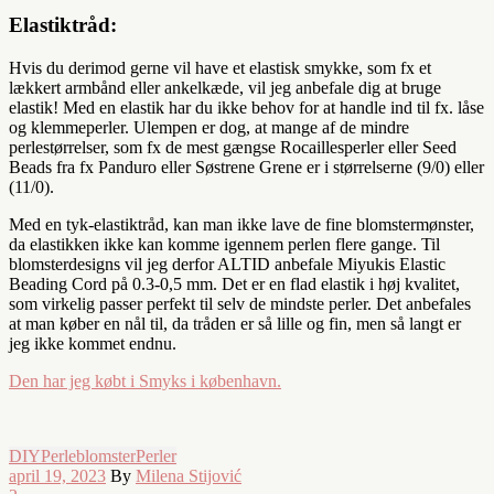
Elastiktråd:
Hvis du derimod gerne vil have et elastisk smykke, som fx et
lækkert armbånd eller ankelkæde, vil jeg anbefale dig at bruge
elastik! Med en elastik har du ikke behov for at handle ind til fx. låse
og klemmeperler. Ulempen er dog, at mange af de mindre
perlestørrelser, som fx de mest gængse Rocaillesperler eller Seed
Beads fra fx Panduro eller Søstrene Grene er i størrelserne (9/0) eller
(11/0).
Med en tyk-elastiktråd, kan man ikke lave de fine blomstermønster,
da elastikken ikke kan komme igennem perlen flere gange. Til
blomsterdesigns vil jeg derfor ALTID anbefale Miyukis Elastic
Beading Cord på 0.3-0,5 mm. Det er en flad elastik i høj kvalitet,
som virkelig passer perfekt til selv de mindste perler. Det anbefales
at man køber en nål til, da tråden er så lille og fin, men så langt er
jeg ikke kommet endnu.
Den har jeg købt i Smyks i københavn.
DIY
Perleblomster
Perler
april 19, 2023
By
Milena Stijović