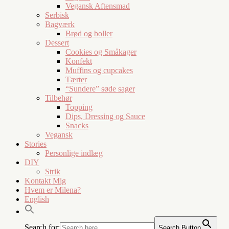
Vegansk Aftensmad
Serbisk
Bagværk
Brød og boller
Dessert
Cookies og Småkager
Konfekt
Muffins og cupcakes
Tærter
“Sundere” søde sager
Tilbehør
Topping
Dips, Dressing og Sauce
Snacks
Vegansk
Stories
Personlige indlæg
DIY
Strik
Kontakt Mig
Hvem er Milena?
English
Search for:
Search Button