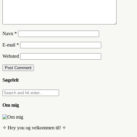
Navn
*
E-mail
*
Websted
Søgefelt
Om mig
✧ Hey you og velkommen til! ✧