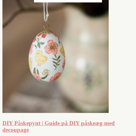
DIY Påskepynt | Guide på DIY påskeæg med
decoupage