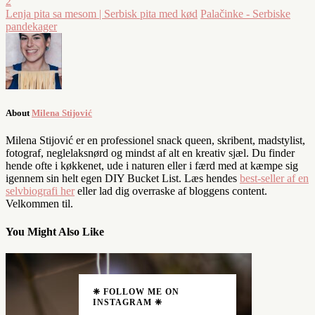
2
Lenja pita sa mesom | Serbisk pita med kød
Palačinke - Serbiske
pandekager
About
Milena Stijović
Milena Stijović er en professionel snack queen, skribent, madstylist,
fotograf, neglelaksnørd og mindst af alt en kreativ sjæl. Du finder
hende ofte i køkkenet, ude i naturen eller i færd med at kæmpe sig
igennem sin helt egen DIY Bucket List. Læs hendes
best-seller af en
selvbiografi her
eller lad dig overraske af bloggens content.
Velkommen til.
You Might Also Like
❈ FOLLOW ME ON
INSTAGRAM ❈