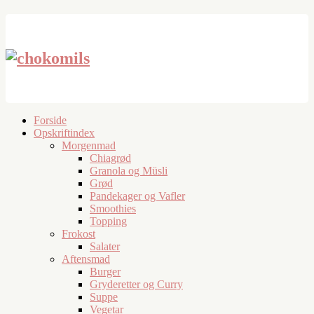
Forside
Opskriftindex
Morgenmad
Chiagrød
Granola og Müsli
Grød
Pandekager og Vafler
Smoothies
Topping
Frokost
Salater
Aftensmad
Burger
Gryderetter og Curry
Suppe
Vegetar