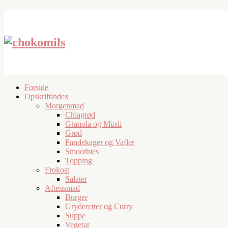
Forside
Opskriftindex
Morgenmad
Chiagrød
Granola og Müsli
Grød
Pandekager og Vafler
Smoothies
Topping
Frokost
Salater
Aftensmad
Burger
Gryderetter og Curry
Suppe
Vegetar