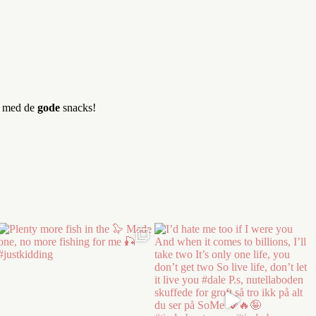
er med de
gode
snacks!