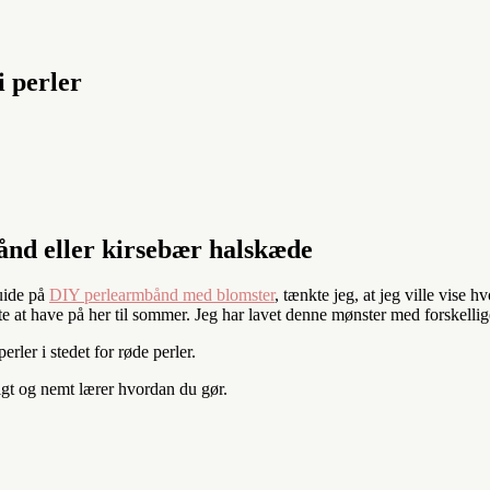
 perler
ånd eller kirsebær halskæde
guide på
DIY perlearmbånd med blomster
, tænkte jeg, at jeg ville vise 
te at have på her til sommer. Jeg har lavet denne mønster med forskellige
erler i stedet for røde perler.
tigt og nemt lærer hvordan du gør.