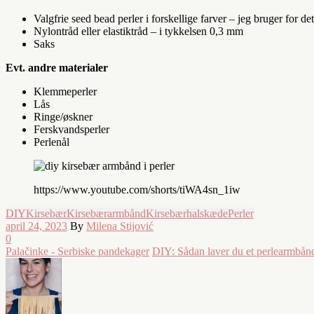
Valgfrie seed bead perler i forskellige farver – jeg bruger for de
Nylontråd eller elastiktråd – i tykkelsen 0,3 mm
Saks
Evt. andre materialer
Klemmeperler
Lås
Ringe/øskner
Ferskvandsperler
Perlenål
https://www.youtube.com/shorts/tiWA4sn_1iw
DIY
Kirsebær
Kirsebærarmbånd
Kirsebærhalskæde
Perler
april 24, 2023
By
Milena Stijović
0
Palačinke - Serbiske pandekager
DIY: Sådan laver du et perlearmbån