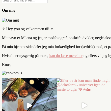
Om mig
✧ Hey you og velkommen til! ✧
Mit navn er Milena og jeg er madfotograf, opskriftudvikler, neglelaks
På min hjemmeside deler jeg min forkærlighed for (serbisk) mad, et par 
Hvis du er nysgerrig på mere,
kan du læse mere her
og ellers vil jeg 
Knus,