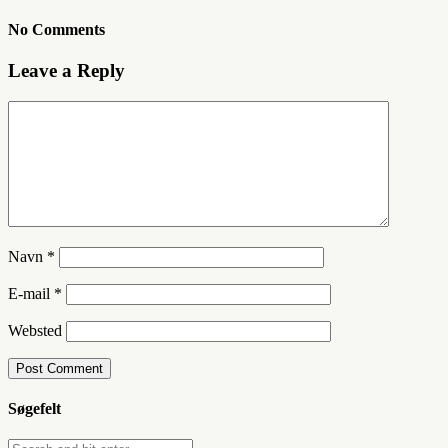
No Comments
Leave a Reply
Navn
*
E-mail
*
Websted
Søgefelt