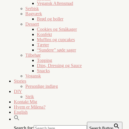
Vegansk Aftensmad
Serbisk
Bagværk
Brød og boller
Dessert
Cookies og Småkager
Konfekt
Muffins og cupcakes
Tærter
“Sundere” søde sager
Tilbehør
Topping
Dips, Dressing og Sauce
Snacks
Vegansk
Stories
Personlige indlæg
DIY
Strik
Kontakt Mig
Hvem er Milena?
English
Search for:
Search Button