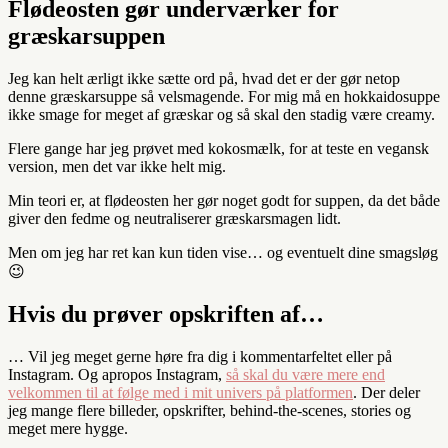
Flødeosten gør underværker for
græskarsuppen
Jeg kan helt ærligt ikke sætte ord på, hvad det er der gør netop
denne græskarsuppe så velsmagende. For mig må en hokkaidosuppe
ikke smage for meget af græskar og så skal den stadig være creamy.
Flere gange har jeg prøvet med kokosmælk, for at teste en vegansk
version, men det var ikke helt mig.
Min teori er, at flødeosten her gør noget godt for suppen, da det både
giver den fedme og neutraliserer græskarsmagen lidt.
Men om jeg har ret kan kun tiden vise… og eventuelt dine smagsløg
😉
Hvis du prøver opskriften af…
… Vil jeg meget gerne høre fra dig i kommentarfeltet eller på
Instagram. Og apropos Instagram,
så skal du være mere end
velkommen til at følge med i mit univers på platformen
. Der deler
jeg mange flere billeder, opskrifter, behind-the-scenes, stories og
meget mere hygge.