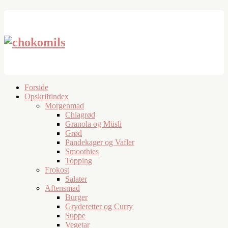
Forside
Opskriftindex
Morgenmad
Chiagrød
Granola og Müsli
Grød
Pandekager og Vafler
Smoothies
Topping
Frokost
Salater
Aftensmad
Burger
Gryderetter og Curry
Suppe
Vegetar