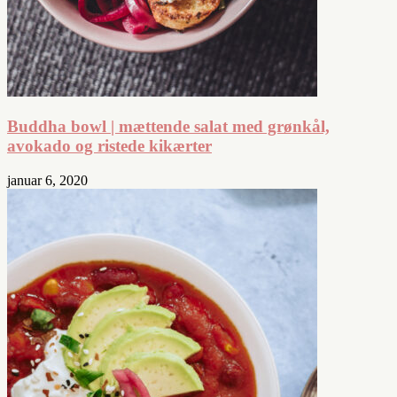
Buddha bowl | mættende salat med grønkål,
avokado og ristede kikærter
januar 6, 2020