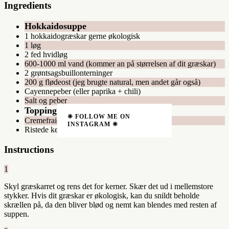
Ingredients
Hokkaidosuppe
1 hokkaidogræskar gerne økologisk
1 løg
2 fed hvidløg
600-1000 ml vand (kommer an på størrelsen af dit græskar)
2 grøntsagsbuillonterninger
200 g flødeost (jeg brugte natural, men andet går også)
Cayennepeber (eller paprika + chili)
Salt og peber
Topping
❈ FOLLOW ME ON
Cremefraiche
INSTAGRAM ❈
Ristede kerner
Instructions
1
Skyl græskarret og rens det for kerner. Skær det ud i mellemstore
stykker. Hvis dit græskar er økologisk, kan du snildt beholde
skrællen på, da den bliver blød og nemt kan blendes med resten af
suppen.