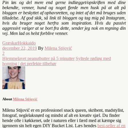
Pin løs og del mere end gerne indlægget/opskriften med dine
bekendte, venner, hund og noget fjerde men husk på at alt på
bloggen er beskyttet af ophavsretten, og intet af det må bruges uden
tilladelse. Af god skik, så link til bloggen og tag mig på Instagram,
hvis du bruger noget herfra som inspiration. Hvis du passivt
aggressivt vælger at se bort fra dette, sender jeg nok en regning din
vej. Men lad os helst forblive venner.
Græskar
Hokkaido
december 22, 2019
By
Milena Stijović
2
Hjemmelavet peanutbutter på 5 minutter
Syltede rødløg med
honning | det perfekte tilbehør
About
Milena Stijović
Milena Stijović er en professionel snack queen, skribent, madstylist,
fotograf, neglelaksnørd og mindst af alt en kreativ sjæl. Du finder
hende ofte i køkkenet, ude i naturen eller i færd med at kæmpe sig
igennem sin helt egen DIY Bucket List. Læs hendes
best-seller af en