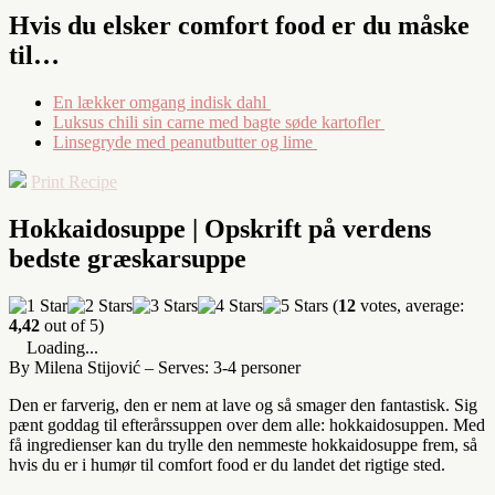
Hvis du elsker comfort food er du måske
til…
En lækker omgang indisk dahl
Luksus chili sin carne med bagte søde kartofler
Linsegryde med peanutbutter og lime
Print Recipe
Hokkaidosuppe | Opskrift på verdens
bedste græskarsuppe
(
12
votes, average:
4,42
out of 5)
Loading...
By Milena Stijović
–
Serves: 3-4 personer
Den er farverig, den er nem at lave og så smager den fantastisk. Sig
pænt goddag til efterårssuppen over dem alle: hokkaidosuppen. Med
få ingredienser kan du trylle den nemmeste hokkaidosuppe frem, så
hvis du er i humør til comfort food er du landet det rigtige sted.