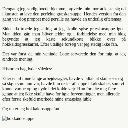
Dengang jeg stadig boede hjemme, prøvede min mor at kaste sig ud
i kunsten at lave den perfekte græskarsuppe. Hendes version fra den
gang var dog proppet med persille og havde en underlig eftersmag.
Siden da troede jeg aldrig at jeg skulle spise græskarsuppe igen.
Men tiden går, man bliver ældre og i forbindelse med min blog
begyndte at jeg kaste sekundkorte blikke over på
hokkaidogræskarret. Efter utallige forsøg var jeg stadig ikke fan.
Det var først da min veninde Lotte serverede den for mig, at jeg
ændrede mening.
Historien bag lyder således:
Efter en af mine lange arbejdsvagter, havde vi aftalt at skulle ses og
så skøn som hun var, havde hun rester af suppe i køleskabet, som vi
kunne varme op og nyde i det kolde vejr. Hun fortalte mig flere
gange at jeg ikke skulle have for høje forventninger, men allerede
efter første skefuld mærkede mine smagsløg juble.
Og nu er jeg hokkaidosuppefan!