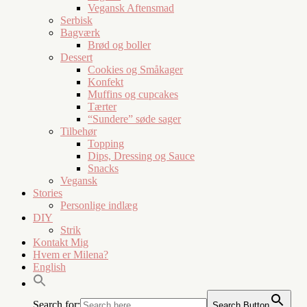
Vegansk Aftensmad
Serbisk
Bagværk
Brød og boller
Dessert
Cookies og Småkager
Konfekt
Muffins og cupcakes
Tærter
“Sundere” søde sager
Tilbehør
Topping
Dips, Dressing og Sauce
Snacks
Vegansk
Stories
Personlige indlæg
DIY
Strik
Kontakt Mig
Hvem er Milena?
English
Search for:
Search Button