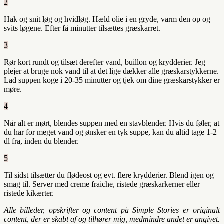
2
Hak og snit løg og hvidløg. Hæld olie i en gryde, varm den op og
svits løgene. Efter få minutter tilsættes græskarret.
3
Rør kort rundt og tilsæt derefter vand, buillon og krydderier. Jeg
plejer at bruge nok vand til at det lige dækker alle græskarstykkerne.
Lad suppen koge i 20-35 minutter og tjek om dine græskarstykker er
møre.
4
Når alt er mørt, blendes suppen med en stavblender. Hvis du føler, at
du har for meget vand og ønsker en tyk suppe, kan du altid tage 1-2
dl fra, inden du blender.
5
Til sidst tilsætter du flødeost og evt. flere krydderier. Blend igen og
smag til. Server med creme fraiche, ristede græskarkerner eller
ristede kikærter.
Alle billeder, opskrifter og content på Simple Stories er originalt
content, der er skabt af og tilhører mig, medmindre andet er angivet.