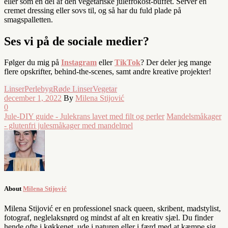
eller som en del af den vegetariske julefrokost-buffet. Server en
cremet dressing eller sovs til, og så har du fuld plade på
smagspalletten.
Ses vi på de sociale medier?
Følger du mig på
Instagram
eller
TikTok
? Der deler jeg mange
flere opskrifter, behind-the-scenes, samt andre kreative projekter!
Linser
Perlebyg
Røde Linser
Vegetar
december 1, 2022
By
Milena Stijović
0
Jule-DIY guide - Julekrans lavet med filt og perler
Mandelsmåkager
- glutenfri julesmåkager med mandelmel
About
Milena Stijović
Milena Stijović er en professionel snack queen, skribent, madstylist,
fotograf, neglelaksnørd og mindst af alt en kreativ sjæl. Du finder
hende ofte i køkkenet, ude i naturen eller i færd med at kæmpe sig