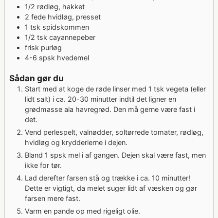
1/2
rødløg, hakket
2
fede hvidløg, presset
1
tsk
spidskommen
1/2
tsk
cayannepeber
frisk purløg
4-6
spsk
hvedemel
Sådan gør du
Start med at koge de røde linser med 1 tsk vegeta (eller
lidt salt) i ca. 20-30 minutter indtil det ligner en
grødmasse ala havregrød. Den må gerne være fast i
det.
Vend perlespelt, valnødder, soltørrede tomater, rødløg,
hvidløg og krydderierne i dejen.
Bland 1 spsk mel i af gangen. Dejen skal være fast, men
ikke for tør.
Lad derefter farsen stå og trække i ca. 10 minutter!
Dette er vigtigt, da melet suger lidt af væsken og gør
farsen mere fast.
Varm en pande op med rigeligt olie.