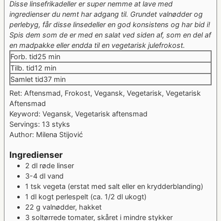
Disse linsefrikadeller er super nemme at lave med
ingredienser du nemt har adgang til. Grundet valnødder og
perlebyg, får disse linsedeller en god konsistens og har bid i!
Spis dem som de er med en salat ved siden af, som en del af
en madpakke eller endda til en vegetarisk julefrokost.
minutter
Forb. tid
25
min
minutter
Tilb. tid
12
min
minutter
Samlet tid
37
min
Ret:
Aftensmad, Frokost, Vegansk, Vegetarisk, Vegetarisk
Aftensmad
Keyword:
Vegansk, Vegetarisk aftensmad
Servings:
13
styks
Author:
Milena Stijović
Ingredienser
2
dl
røde linser
3-4
dl
vand
1
tsk
vegeta
(erstat med salt eller en krydderblanding)
1
dl
kogt perlespelt
(ca. 1/2 dl ukogt)
22
g
valnødder, hakket
3
soltørrede tomater, skåret i mindre stykker