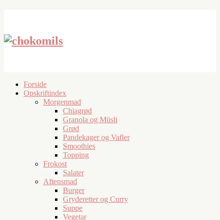
Forside
Opskriftindex
Morgenmad
Chiagrød
Granola og Müsli
Grød
Pandekager og Vafler
Smoothies
Topping
Frokost
Salater
Aftensmad
Burger
Gryderetter og Curry
Suppe
Vegetar