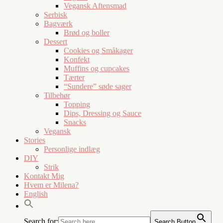
Vegansk Aftensmad
Serbisk
Bagværk
Brød og boller
Dessert
Cookies og Småkager
Konfekt
Muffins og cupcakes
Tærter
“Sundere” søde sager
Tilbehør
Topping
Dips, Dressing og Sauce
Snacks
Vegansk
Stories
Personlige indlæg
DIY
Strik
Kontakt Mig
Hvem er Milena?
English
Search for:
Search Button