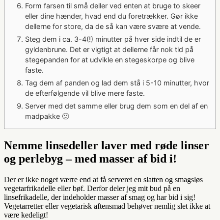
Form farsen til små deller ved enten at bruge to skeer
eller dine hænder, hvad end du foretrækker. Gør ikke
dellerne for store, da de så kan være svære at vende.
Steg dem i ca. 3-4(!) minutter på hver side indtil de er
gyldenbrune. Det er vigtigt at dellerne får nok tid på
stegepanden for at udvikle en stegeskorpe og blive
faste.
Tag dem af panden og lad dem stå i 5-10 minutter, hvor
de efterfølgende vil blive mere faste.
Server med det samme eller brug dem som en del af en
madpakke 🙂
Nemme linsedeller laver med røde linser
og perlebyg – med masser af bid i!
Der er ikke noget værre end at få serveret en slatten og smagsløs
vegetarfrikadelle eller bøf. Derfor deler jeg mit bud på en
linsefrikadelle, der indeholder masser af smag og har bid i sig!
Vegetarretter eller vegetarisk aftensmad behøver nemlig slet ikke at
være kedeligt!