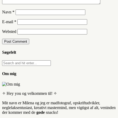
Navn
*
E-mail
*
Websted
Søgefelt
Om mig
✧ Hey you og velkommen til! ✧
Mit navn er Milena og jeg er madfotograf, opskriftudvikler,
neglelaksentusiast, kreativt mastermind, men vigtigst af alt, veninden
der kommer med de
gode
snacks!