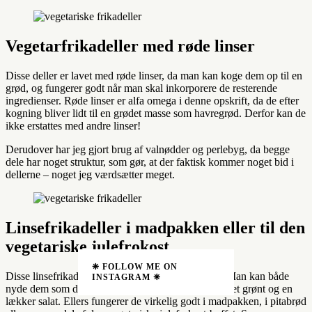
Vegetarfrikadeller med røde linser
Disse deller er lavet med røde linser, da man kan koge dem op til en
grød, og fungerer godt når man skal inkorporere de resterende
ingredienser. Røde linser er alfa omega i denne opskrift, da de efter
kogning bliver lidt til en grødet masse som havregrød. Derfor kan de
ikke erstattes med andre linser!
Derudover har jeg gjort brug af valnødder og perlebyg, da begge
dele har noget struktur, som gør, at der faktisk kommer noget bid i
dellerne – noget jeg værdsætter meget.
Linsefrikadeller i madpakken eller til den
vegetariske julefrokost
❈ FOLLOW ME ON
Disse linsefrikadeller kan spises på mange måder! Man kan både
INSTAGRAM ❈
nyde dem som de er servere dem med kartofler, andet grønt og en
lækker salat. Ellers fungerer de virkelig godt i madpakken, i pitabrød