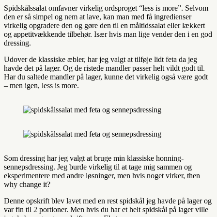
Spidskålssalat omfavner virkelig ordsproget “less is more”. Selvom
den er så simpel og nem at lave, kan man med få ingredienser
virkelig opgradere den og gøre den til en måltidssalat eller lækkert
og appetitvækkende tilbehør. Især hvis man lige vender den i en god
dressing.
Udover de klassiske æbler, har jeg valgt at tilføje lidt feta da jeg
havde det på lager. Og de ristede mandler passer helt vildt godt til.
Har du saltede mandler på lager, kunne det virkelig også være godt
– men igen, less is more.
Som dressing har jeg valgt at bruge min klassiske honning-
sennepsdressing. Jeg burde virkelig til at tage mig sammen og
eksperimentere med andre løsninger, men hvis noget virker, then
why change it?
Denne opskrift blev lavet med en rest spidskål jeg havde på lager og
var fin til 2 portioner. Men hvis du har et helt spidskål på lager ville