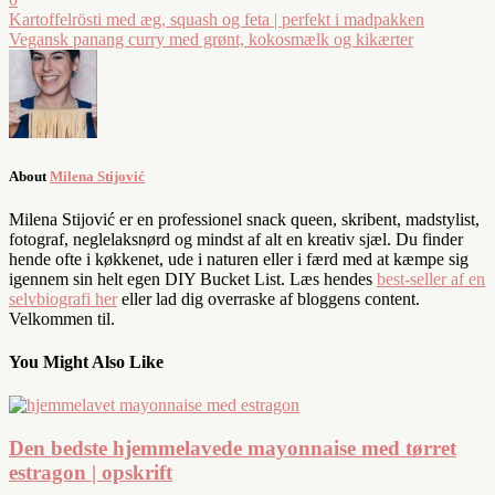
Kartoffelrösti med æg, squash og feta | perfekt i madpakken
Vegansk panang curry med grønt, kokosmælk og kikærter
About
Milena Stijović
Milena Stijović er en professionel snack queen, skribent, madstylist,
fotograf, neglelaksnørd og mindst af alt en kreativ sjæl. Du finder
hende ofte i køkkenet, ude i naturen eller i færd med at kæmpe sig
igennem sin helt egen DIY Bucket List. Læs hendes
best-seller af en
selvbiografi her
eller lad dig overraske af bloggens content.
Velkommen til.
You Might Also Like
Den bedste hjemmelavede mayonnaise med tørret
estragon | opskrift