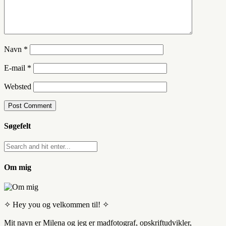
Navn
*
E-mail
*
Websted
Søgefelt
Om mig
✧ Hey you og velkommen til! ✧
Mit navn er Milena og jeg er madfotograf, opskriftudvikler,