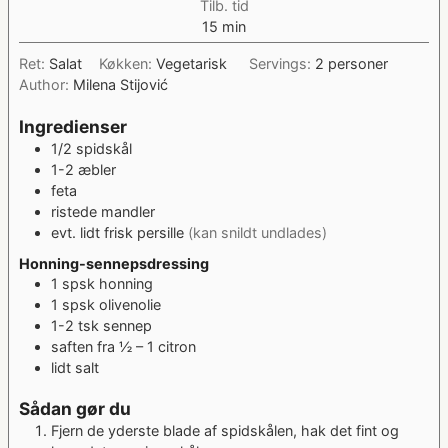
Tilb. tid
minutter
15
min
Ret:
Salat
Køkken:
Vegetarisk
Servings:
2
personer
Author:
Milena Stijović
Ingredienser
1/2
spidskål
1-2
æbler
feta
ristede mandler
evt. lidt frisk persille
(kan snildt undlades)
Honning-sennepsdressing
1
spsk
honning
1
spsk
olivenolie
1-2
tsk
sennep
saften fra ½ – 1 citron
lidt salt
Sådan gør du
Fjern de yderste blade af spidskålen, hak det fint og