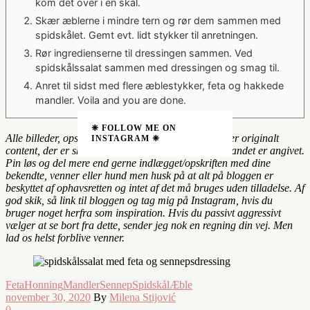
kom det over i en skål.
Skær æblerne i mindre tern og rør dem sammen med
spidskålet. Gemt evt. lidt stykker til anretningen.
Rør ingredienserne til dressingen sammen. Ved
spidskålssalat sammen med dressingen og smag til.
Anret til sidst med flere æblestykker, feta og hakkede
mandler. Voila and you are done.
❈ FOLLOW ME ON
Alle billeder, opskrifter og content på hjemmesiden er originalt
INSTAGRAM ❈
content, der er skabt af og tilhører mig, medmindre andet er angivet.
Pin løs og del mere end gerne indlægget/opskriften med dine
bekendte, venner eller hund men husk på at alt på bloggen er
beskyttet af ophavsretten og intet af det må bruges uden tilladelse. Af
god skik, så link til bloggen og tag mig på Instagram, hvis du
bruger noget herfra som inspiration. Hvis du passivt aggressivt
vælger at se bort fra dette, sender jeg nok en regning din vej. Men
lad os helst forblive venner.
Feta
Honning
Mandler
Sennep
Spidskål
Æble
november 30, 2020
By
Milena Stijović
0