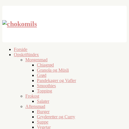
Forside
Opskriftindex
Morgenmad
Chiagrød
Granola og Müsli
Grød
Pandekager og Vafler
Smoothies
Topping
Frokost
Salater
Aftensmad
Burger
Gryderetter og Curry
Suppe
Vegetar