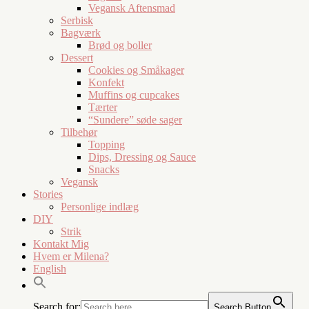
Vegansk Aftensmad
Serbisk
Bagværk
Brød og boller
Dessert
Cookies og Småkager
Konfekt
Muffins og cupcakes
Tærter
“Sundere” søde sager
Tilbehør
Topping
Dips, Dressing og Sauce
Snacks
Vegansk
Stories
Personlige indlæg
DIY
Strik
Kontakt Mig
Hvem er Milena?
English
Search for:
Search Button