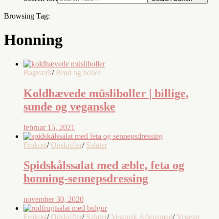
Browsing Tag:
Honning
Bagværk
/
Brød og boller
Koldhævede müsliboller | billige,
sunde og veganske
februar 15, 2021
Frokost
/
Opskrifter
/
Salater
Spidskålssalat med æble, feta og
honning-sennepsdressing
november 30, 2020
Frokost
/
Opskrifter
/
Salater
/
Vegansk Aftensmad
/
Vegetar