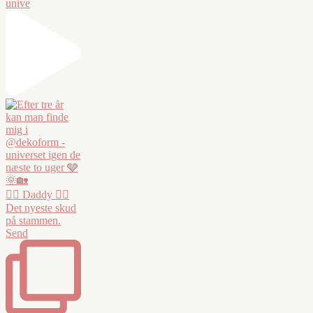
unive
❤️‍🔥 Daddy ❤️‍🔥
Det nyeste skud
på stammen.
Send