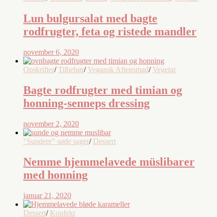
Lun bulgursalat med bagte
rodfrugter, feta og ristede mandler
november 6, 2020
Opskrifter
/
Tilbehør
/
Vegansk Aftensmad
/
Vegetar
Bagte rodfrugter med timian og
honning-senneps dressing
november 2, 2020
"Sundere" søde sager
/
Dessert
Nemme hjemmelavede müslibarer
med honning
januar 21, 2020
Dessert
/
Konfekt