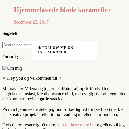
Hjemmelavede bløde karameller
december 23, 2017
Søgefelt
❈ FOLLOW ME ON
INSTAGRAM ❈
Om mig
✧ Hey you og velkommen til! ✧
Mit navn er Milena og jeg er madfotograf, opskriftudvikler,
neglelaksentusiast, kreativt mastermind, men vigtigst af alt, veninden
der kommer med de
gode
snacks!
På min hjemmeside deler jeg min forkærlighed for (serbisk) mad, et
par kreative projekter eller to og hvad jeg nu ellers kan finde på.
Hvis du er nysgerrig på mere,
kan du læse mere her
og ellers vil jeg