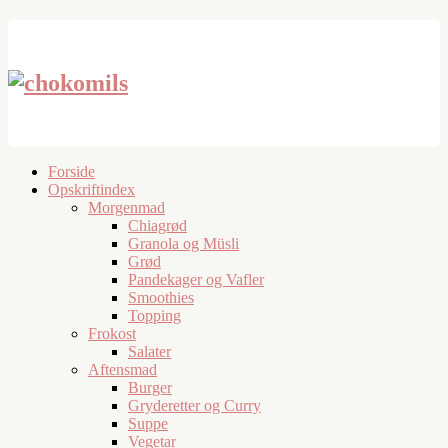
Forside
Opskriftindex
Morgenmad
Chiagrød
Granola og Müsli
Grød
Pandekager og Vafler
Smoothies
Topping
Frokost
Salater
Aftensmad
Burger
Gryderetter og Curry
Suppe
Vegetar