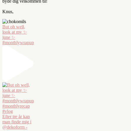
byde dig velkommen til!
Knus,
But oh well,
look at my ✨
june ✨
#monthlywrapup
Efter tre år kan
man finde mig i
@dekoform -