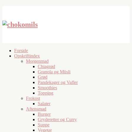
Forside
Opskriftindex
Morgenmad
Chiagrød
Granola og Müsli
Grød
Pandekager og Vafler
Smoothies
Topping
Frokost
Salater
Aftensmad
Burger
Gryderetter og Curry
Suppe
Vegetar