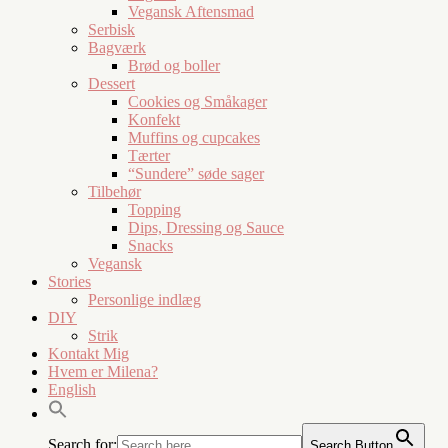
Vegansk Aftensmad
Serbisk
Bagværk
Brød og boller
Dessert
Cookies og Småkager
Konfekt
Muffins og cupcakes
Tærter
“Sundere” søde sager
Tilbehør
Topping
Dips, Dressing og Sauce
Snacks
Vegansk
Stories
Personlige indlæg
DIY
Strik
Kontakt Mig
Hvem er Milena?
English
Search for:
Search Button