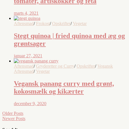
tomater, artiskokker og feta
marts 4, 2021
Aftensmad
/
Frokost
/
Opskrifter
/
Vegetar
Stegt quinoa | fried quinoa med æg og
grøntsager
januar 27, 2021
Aftensmad
/
Gryderetter og Curry
/
Opskrifter
/
Vegansk
Aftensmad
/
Vegetar
Vegansk panang curry med grønt,
kokosmælk og kikærter
december 9, 2020
Older Posts
Newer Posts