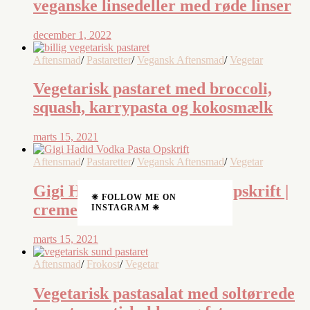
veganske linsedeller med røde linser
december 1, 2022
Aftensmad
/
Pastaretter
/
Vegansk Aftensmad
/
Vegetar
Vegetarisk pastaret med broccoli,
squash, karrypasta og kokosmælk
marts 15, 2021
Aftensmad
/
Pastaretter
/
Vegansk Aftensmad
/
Vegetar
Gigi Hadid’s Vodka Pasta Opskrift |
❈ FOLLOW ME ON
cremet vegetarisk pastaret
INSTAGRAM ❈
marts 15, 2021
Aftensmad
/
Frokost
/
Vegetar
Vegetarisk pastasalat med soltørrede