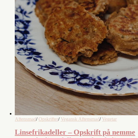
Aftensmad
/
Opskrifter
/
Vegansk Aftensmad
/
Vegetar
Linsefrikadeller – Opskrift på nemme