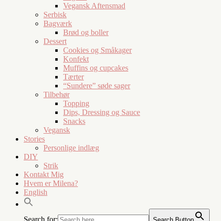
Vegansk Aftensmad
Serbisk
Bagværk
Brød og boller
Dessert
Cookies og Småkager
Konfekt
Muffins og cupcakes
Tærter
“Sundere” søde sager
Tilbehør
Topping
Dips, Dressing og Sauce
Snacks
Vegansk
Stories
Personlige indlæg
DIY
Strik
Kontakt Mig
Hvem er Milena?
English
Search for:
Search Button