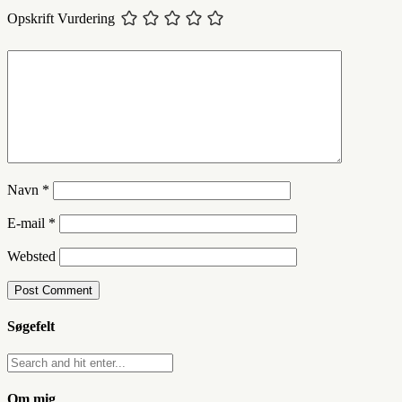
Opskrift Vurdering
Navn
*
E-mail
*
Websted
Søgefelt
Om mig