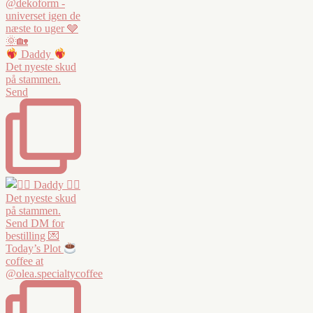
Daddy
Det nyeste skud
på stammen.
Send
Today’s Plot
coffee at
@olea.specialtycoffee