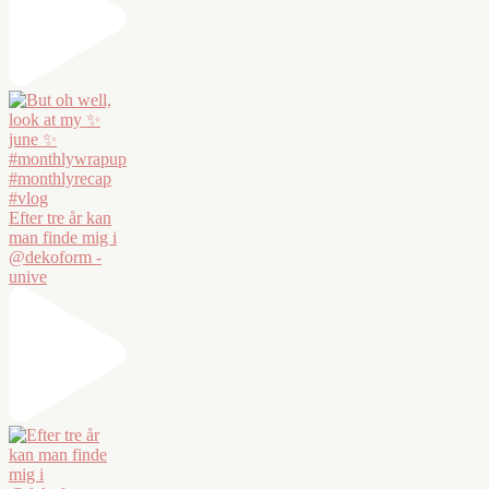
Efter tre år kan
man finde mig i
@dekoform -
unive