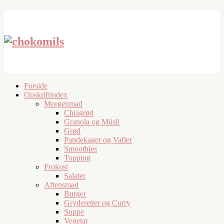
Forside
Opskriftindex
Morgenmad
Chiagrød
Granola og Müsli
Grød
Pandekager og Vafler
Smoothies
Topping
Frokost
Salater
Aftensmad
Burger
Gryderetter og Curry
Suppe
Vegetar