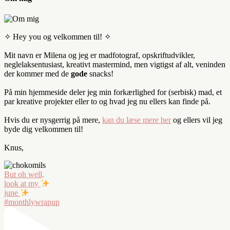
✧ Hey you og velkommen til! ✧
Mit navn er Milena og jeg er madfotograf, opskriftudvikler,
neglelaksentusiast, kreativt mastermind, men vigtigst af alt, veninden
der kommer med de
gode
snacks!
På min hjemmeside deler jeg min forkærlighed for (serbisk) mad, et
par kreative projekter eller to og hvad jeg nu ellers kan finde på.
Hvis du er nysgerrig på mere,
kan du læse mere her
og ellers vil jeg
byde dig velkommen til!
Knus,
But oh well,
look at my
june
#monthlywrapup