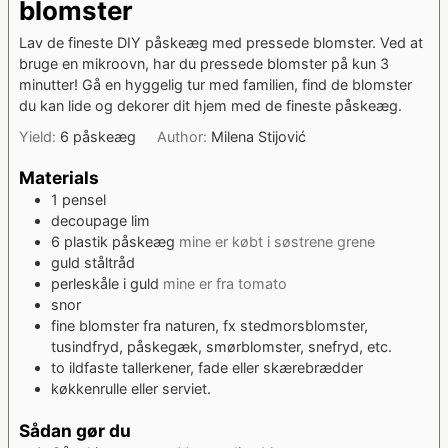
blomster
Lav de fineste DIY påskeæg med pressede blomster. Ved at
bruge en mikroovn, har du pressede blomster på kun 3
minutter! Gå en hyggelig tur med familien, find de blomster
du kan lide og dekorer dit hjem med de fineste påskeæg.
Yield:
6
påskeæg
Author:
Milena Stijović
Materials
1
pensel
decoupage lim
6
plastik påskeæg
mine er købt i søstrene grene
guld ståltråd
perleskåle i guld
mine er fra tomato
snor
fine blomster fra naturen, fx stedmorsblomster,
tusindfryd, påskegæk, smørblomster, snefryd, etc.
to ildfaste tallerkener, fade eller skærebrædder
køkkenrulle eller serviet.
Sådan gør du