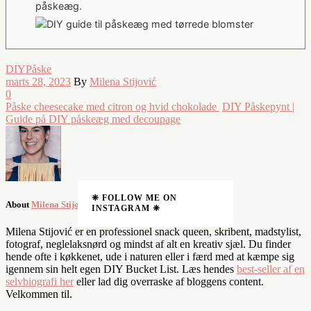
påskeæg.
DIY
Påske
marts 28, 2023
By
Milena Stijović
0
Påske cheesecake med citron og hvid chokolade
DIY Påskepynt |
Guide på DIY påskeæg med decoupage
❈ FOLLOW ME ON
About
Milena Stijović
INSTAGRAM ❈
Milena Stijović er en professionel snack queen, skribent, madstylist,
fotograf, neglelaksnørd og mindst af alt en kreativ sjæl. Du finder
hende ofte i køkkenet, ude i naturen eller i færd med at kæmpe sig
igennem sin helt egen DIY Bucket List. Læs hendes
best-seller af en
selvbiografi her
eller lad dig overraske af bloggens content.
Velkommen til.