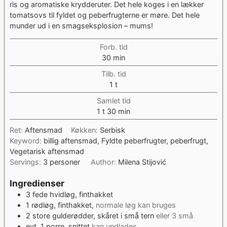
ris og aromatiske krydderuter. Det hele koges i en lækker
tomatsovs til fyldet og peberfrugterne er møre. Det hele
munder ud i en smagseksplosion – mums!
Forb. tid
minutter
30
min
Tilb. tid
time
1
t
Samlet tid
time
minutter
1
t
30
min
Ret:
Aftensmad
Køkken:
Serbisk
Keyword:
billig aftensmad, Fyldte peberfrugter, peberfrugt,
Vegetarisk aftensmad
Servings:
3
personer
Author:
Milena Stijović
Ingredienser
3
fede
hvidløg, finthakket
1
rødløg, finthakket,
normale løg kan bruges
2
store
gulderødder, skåret i små tern
eller 3 små
evt.
1
porre, snittet
kan undlades