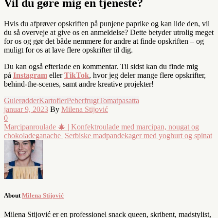
Vil du gøre mig en tjeneste?
Hvis du afprøver opskriften på punjene paprike og kan lide den, vil
du så overveje at give os en anmeldelse? Dette betyder utrolig meget
for os og gør det både nemmere for andre at finde opskriften – og
muligt for os at lave flere opskrifter til dig.
Du kan også efterlade en kommentar. Til sidst kan du finde mig
på
Instagram
eller
TikTok
, hvor jeg deler mange flere opskrifter,
behind-the-scenes, samt andre kreative projekter!
Gulerødder
Kartofler
Peberfrugt
Tomatpasatta
januar 9, 2023
By
Milena Stijović
0
Marcipanroulade 🎄 | Konfektroulade med marcipan, nougat og
chokoladeganache
Serbiske madpandekager med yoghurt og spinat
About
Milena Stijović
Milena Stijović er en professionel snack queen, skribent, madstylist,