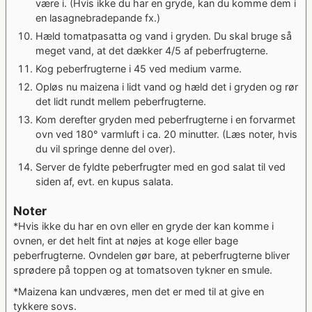
være i. (Hvis ikke du har en gryde, kan du komme dem i
en lasagnebradepande fx.)
Hæld tomatpasatta og vand i gryden. Du skal bruge så
meget vand, at det dækker 4/5 af peberfrugterne.
Kog peberfrugterne i 45 ved medium varme.
Opløs nu maizena i lidt vand og hæld det i gryden og rør
det lidt rundt mellem peberfrugterne.
Kom derefter gryden med peberfrugterne i en forvarmet
ovn ved 180° varmluft i ca. 20 minutter. (Læs noter, hvis
du vil springe denne del over).
Server de fyldte peberfrugter med en god salat til ved
siden af, evt. en kupus salata.
Noter
*Hvis ikke du har en ovn eller en gryde der kan komme i
ovnen, er det helt fint at nøjes at koge eller bage
peberfrugterne. Ovndelen gør bare, at peberfrugterne bliver
sprødere på toppen og at tomatsoven tykner en smule.
*Maizena kan undværes, men det er med til at give en
tykkere sovs.