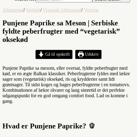
Aftensmad
/
Serbisk
/
Vegansk Aftensmad
/
Vegetar
Punjene Paprike sa Meson | Serbiske
fyldte peberfrugter med “vegetarisk”
oksekød
Gå til opskrift
Udskriv
Punjene Paprike sa mesom, eller oversat, fyldte peberfrugter med
kød, er en ægte Balkan klassiker. Peberfrugterne fyldes med lækre
sager som (vegetarisk) oksekød, ris og krydderier samt lidt
grøntsager. Til sidst koges og bages peberfrugterne i en tomatsovs.
Kombinationen af lækre råvarer og lang simretid er det perfekte
udgangspunkt for en god omgang comfort food. Lad os komme i
gang.
Hvad er Punjene Paprike? 🫑