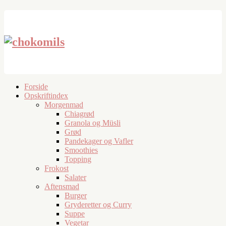
Forside
Opskriftindex
Morgenmad
Chiagrød
Granola og Müsli
Grød
Pandekager og Vafler
Smoothies
Topping
Frokost
Salater
Aftensmad
Burger
Gryderetter og Curry
Suppe
Vegetar