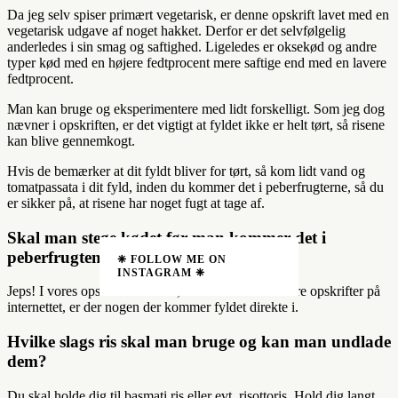
Da jeg selv spiser primært vegetarisk, er denne opskrift lavet med en
vegetarisk udgave af noget hakket. Derfor er det selvfølgelig
anderledes i sin smag og saftighed. Ligeledes er oksekød og andre
typer kød med en højere fedtprocent mere saftige end med en lavere
fedtprocent.
Man kan bruge og eksperimentere med lidt forskelligt. Som jeg dog
nævner i opskriften, er det vigtigt at fyldet ikke er helt tørt, så risene
kan blive gennemkogt.
Hvis de bemærker at dit fyldt bliver for tørt, så kom lidt vand og
tomatpassata i dit fyld, inden du kommer det i peberfrugterne, så du
er sikker på, at risene har noget fugt at tage af.
Skal man stege kødet før man kommer det i
peberfrugten?
❈ FOLLOW ME ON
INSTAGRAM ❈
Jeps! I vores opskrift skal man, men finder man andre opskrifter på
internettet, er der nogen der kommer fyldet direkte i.
Hvilke slags ris skal man bruge og kan man undlade
dem?
Du skal holde dig til basmati ris eller evt. risottoris. Hold dig langt