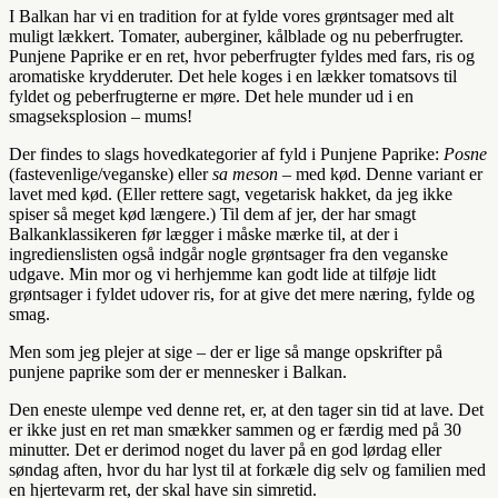
I Balkan har vi en tradition for at fylde vores grøntsager med alt
muligt lækkert. Tomater, auberginer, kålblade og nu peberfrugter.
Punjene Paprike er en ret, hvor peberfrugter fyldes med fars, ris og
aromatiske krydderuter. Det hele koges i en lækker tomatsovs til
fyldet og peberfrugterne er møre. Det hele munder ud i en
smagseksplosion – mums!
Der findes to slags hovedkategorier af fyld i Punjene Paprike:
Posne
(fastevenlige/veganske) eller
sa meson –
med kød. Denne variant er
lavet med kød. (Eller rettere sagt, vegetarisk hakket, da jeg ikke
spiser så meget kød længere.) Til dem af jer, der har smagt
Balkanklassikeren før lægger i måske mærke til, at der i
ingredienslisten også indgår nogle grøntsager fra den veganske
udgave. Min mor og vi herhjemme kan godt lide at tilføje lidt
grøntsager i fyldet udover ris, for at give det mere næring, fylde og
smag.
Men som jeg plejer at sige – der er lige så mange opskrifter på
punjene paprike som der er mennesker i Balkan.
Den eneste ulempe ved denne ret, er, at den tager sin tid at lave. Det
er ikke just en ret man smækker sammen og er færdig med på 30
minutter. Det er derimod noget du laver på en god lørdag eller
søndag aften, hvor du har lyst til at forkæle dig selv og familien med
en hjertevarm ret, der skal have sin simretid.