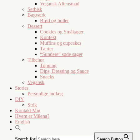
Vegansk Aftensmad
Serbisk
Bagværk
Brød og boller
Dessert
Cookies og Småkager
Konfekt
Muffins og cupcakes
Tærter
“Sundere” søde sager
Tilbehør
Topping
Dips, Dressing og Sauce
Snacks
Vegansk
Stories
Personlige indlæg
DIY
Strik
Kontakt Mig
Hvem er Milena?
English
Search for:
Search Button