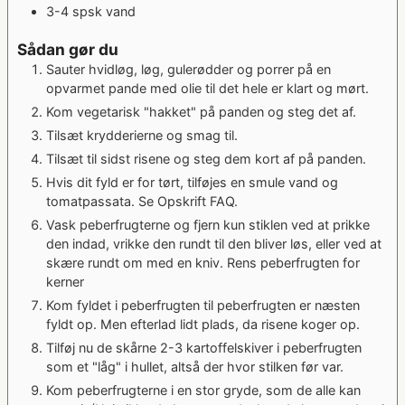
3-4
spsk
vand
Sådan gør du
Sauter hvidløg, løg, gulerødder og porrer på en
opvarmet pande med olie til det hele er klart og mørt.
Kom vegetarisk "hakket" på panden og steg det af.
Tilsæt krydderierne og smag til.
Tilsæt til sidst risene og steg dem kort af på panden.
Hvis dit fyld er for tørt, tilføjes en smule vand og
tomatpassata. Se Opskrift FAQ.
Vask peberfrugterne og fjern kun stiklen ved at prikke
den indad, vrikke den rundt til den bliver løs, eller ved at
skære rundt om med en kniv. Rens peberfrugten for
kerner
Kom fyldet i peberfrugten til peberfrugten er næsten
fyldt op. Men efterlad lidt plads, da risene koger op.
Tilføj nu de skårne 2-3 kartoffelskiver i peberfrugten
som et "låg" i hullet, altså der hvor stilken før var.
Kom peberfrugterne i en stor gryde, som de alle kan