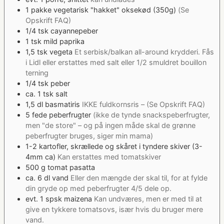
1
pakke
vegetarisk "hakket" oksekød (350g)
(Se
Opskrift FAQ)
1/4
tsk
cayannepeber
1
tsk
mild paprika
1,5
tsk
vegeta
Et serbisk/balkan all-around krydderi. Fås
i Lidl eller erstattes med salt eller 1/2 smuldret bouillon
terning
1/4
tsk
peber
ca. 1
tsk
salt
1,5
dl
basmatiris
IKKE fuldkornsris – (Se Opskrift FAQ)
5
fede
peberfrugter
(ikke de tynde snackspeberfrugter,
men "de store" – og på ingen måde skal de grønne
peberfrugter bruges, siger min mama)
1-2
kartofler, skrællede og skåret i tyndere skiver (3-
4mm ca)
Kan erstattes med tomatskiver
500
g
tomat pasatta
ca. 6
dl
vand
Eller den mængde der skal til, for at fylde
din gryde op med peberfrugter 4/5 dele op.
evt. 1
spsk
maizena
Kan undværes, men er med til at
give en tykkere tomatsovs, især hvis du bruger mere
vand.