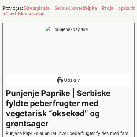
Prøv også:
Krompiruša – Serbisk kartoffelpita
–
Proja – opskrift
på serbisk majsbrød
Udskriv
Punjenje Paprike | Serbiske
fyldte peberfrugter med
vegetarisk “oksekød” og
grøntsager
Punjene Paprike er en ret, hvor peberfrugter fyldes med fars,