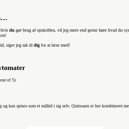
en…
å hvis
du
gør brug af opskriften, vil jeg mere end gerne høre hvad du sy
ion!
, siger jeg tak til
dig
for at læse med!
ytomater
out of 5)
dig og kan spises som et måltid i sig selv. Quinoaen er her kombineret 