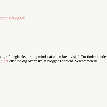
odfrugter og feta
fotograf, neglelaksnørd og mindst af alt en kreativ sjæl. Du finder hend
fi her
eller lad dig overraske af bloggens content. Velkommen til.