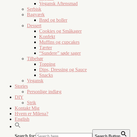
Vegansk Aftensmad
Serbisk
Bagværk
Brød og boller
Dessert
Cookies og Småkager
Konfekt
Muffins og cupcakes
Tærter
“Sundere” søde sager
Tilbehør
Topping
Dips, Dressing og Sauce
Snacks
Vegansk
Stories
Personlige indlæg
DIY
Strik
Kontakt Mig
Hvem er Milena?
English
Search for:
Search Button