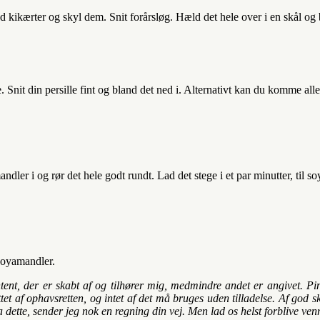
kikærter og skyl dem. Snit forårsløg. Hæld det hele over i en skål og
. Snit din persille fint og bland det ned i. Alternativt kan du komme all
er i og rør det hele godt rundt. Lad det stege i et par minutter, til so
soyamandler.
content, der er skabt af og tilhører mig, medmindre andet er angivet. 
et af ophavsretten, og intet af det må bruges uden tilladelse. Af god s
a dette, sender jeg nok en regning din vej. Men lad os helst forblive ven