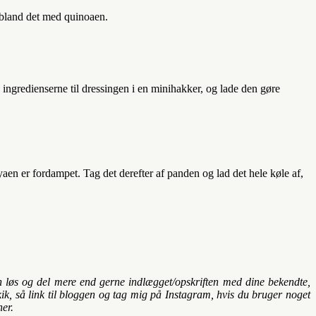
 bland det med quinoaen.
e ingredienserne til dressingen i en minihakker, og lade den gøre
yaen er fordampet. Tag det derefter af panden og lad det hele køle af,
Pin løs og del mere end gerne indlægget/opskriften med dine bekendte,
kik, så link til bloggen og tag mig på Instagram, hvis du bruger noget
ner.