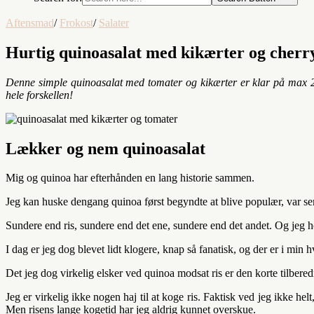
Aftensmad
/
Frokost
/
Salater
Hurtig quinoasalat med kikærter og cherr
Denne simple quinoasalat med tomater og kikærter er klar på max 20
hele forskellen!
Lækker og nem quinoasalat
Mig og quinoa har efterhånden en lang historie sammen.
Jeg kan huske dengang quinoa først begyndte at blive populær, var
se
Sundere end ris, sundere end det ene, sundere end det andet. Og jeg
I dag er jeg dog blevet lidt klogere, knap så fanatisk, og der er i min
Det jeg dog virkelig elsker ved quinoa modsat ris er den korte tilbered
Jeg er virkelig ikke nogen haj til at koge ris. Faktisk ved jeg ikke he
Men risens lange kogetid har jeg aldrig kunnet overskue.