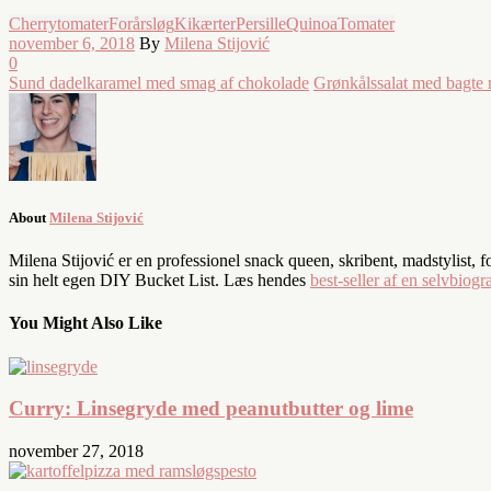
Cherrytomater
Forårsløg
Kikærter
Persille
Quinoa
Tomater
november 6, 2018
By
Milena Stijović
0
Sund dadelkaramel med smag af chokolade
Grønkålssalat med bagte r
About
Milena Stijović
Milena Stijović er en professionel snack queen, skribent, madstylist, 
sin helt egen DIY Bucket List. Læs hendes
best-seller af en selvbiogra
You Might Also Like
Curry: Linsegryde med peanutbutter og lime
november 27, 2018