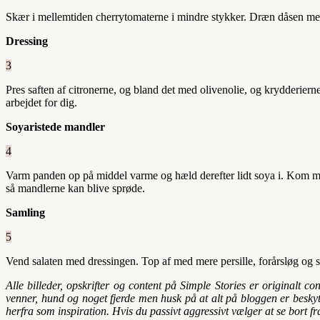
Skær i mellemtiden cherrytomaterne i mindre stykker. Dræn dåsen med 
Dressing
3
Pres saften af citronerne, og bland det med olivenolie, og krydderierne
arbejdet for dig.
Soyaristede mandler
4
Varm panden op på middel varme og hæld derefter lidt soya i. Kom mandl
så mandlerne kan blive sprøde.
Samling
5
Vend salaten med dressingen. Top af med mere persille, forårsløg og 
Alle billeder, opskrifter og content på Simple Stories er originalt 
venner, hund og noget fjerde men husk på at alt på bloggen er beskytt
herfra som inspiration. Hvis du passivt aggressivt vælger at se bort fr