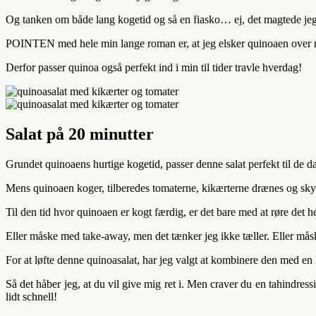
Og tanken om både lang kogetid og så en fiasko… ej, det magtede jeg b
POINTEN med hele min lange roman er, at jeg elsker quinoaen over ris 
Derfor passer quinoa også perfekt ind i min til tider travle hverdag!
Salat på 20 minutter
Grundet quinoaens hurtige kogetid, passer denne salat perfekt til de da
Mens quinoaen koger, tilberedes tomaterne, kikærterne drænes og skyll
Til den tid hvor quinoaen er kogt færdig, er det bare med at røre det 
Eller måske med take-away, men det tænker jeg ikke tæller. Eller mås
For at løfte denne quinoasalat, har jeg valgt at kombinere den med en 
Så det håber jeg, at du vil give mig ret i. Men craver du en tahindressin
lidt schnell!