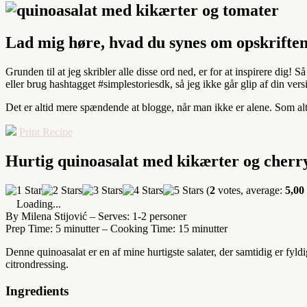
Lad mig høre, hvad du synes om opskrift
Grunden til at jeg skribler alle disse ord ned, er for at inspirere dig! S
eller brug hashtagget #simplestoriesdk, så jeg ikke går glip af din vers
Det er altid mere spændende at blogge, når man ikke er alene. Som altid
Print Recipe
Hurtig quinoasalat med kikærter og cherr
(
2
votes, average:
5,00
Loading...
By Milena Stijović
–
Serves: 1-2 personer
Prep Time: 5 minutter
–
Cooking Time: 15 minutter
Denne quinoasalat er en af mine hurtigste salater, der samtidig er fyl
citrondressing.
Ingredients