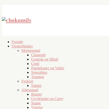
Forside
Opskriftindex
Morgenmad
Chiagrød
Granola og Müsli
Grød
Pandekager og Vafler
Smoothies
Topping
Frokost
Salater
Aftensmad
Burger
Gryderetter og Curry
Suppe
Vegetar